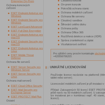
Cloudová konzole
Enterprise On-Prem
On-prem konzole
Ochrana koncových
zařízení
Pokročilá ochrana stanic
Ochrana mobilních zařízení
ESET Endpoint Antivirus pro
Windows
Ochrana file serveru
ESET Endpoint Security pro
Cloudový sandbox
Windows
Šifrování celého disku
ESET LiveGuard Advanced
Ochrana pošty
ESET Full Disk Encryption
Ochrana Office 365
ESET Endpoint Antivirus pro
Rozšířená detekce a reakce (XDR)
macOS
Správa zranitelností a záplat
ESET Endpoint Security pro
macOS
Vícefaktorové ověření
ESET Endpoint Antivirus pro
Linux
Pro zjištění ceny prosím kontaktujte
obchodní
ESET Mobile Threat
+420556706203.
Defense
Ochrana file serverů
UNIKÁTNÍ LICENCOVÁNÍ
ESET Server Security pro
Windows Server
ESET Server Security pro
Používejte licence nezávisle na platformě (Win
Linux
tablet nebo server).
Ochrana mail serverů
Licencování mobilních zařízení je při instalaci v
ESET Cloud Office Security
ESET Mail Security pro
Příklad: Zakoupených 50 licencí ESET PROTECT
Exchange Server
ještě navíc na 50 mobilních zařízení. U zakou
lze instalovat jen v kombinaci např. 40 stani
ESET PROTECT Mail Plus
licencí).
Ostatní