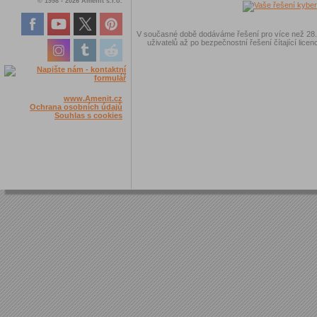
© 1998 - 2026 Amenit s.r.o.
V současné době dodáváme řešení pro více než 28.00
uživatelů až po bezpečnostní řešení čítající licen
www.Amenit.cz
Ochrana osobních údajů
Souhlas s cookies