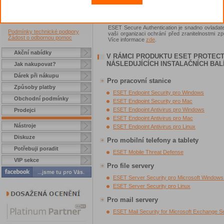
+420 556 706 203
+420 222 360 250
VÍCEFAKTOROVÉ OVĚŘENÍ
obchod@amenit.cz
podpora@amenit.cz
ESET Secure Authentication je snadno ovladatel
Podmínky technické podpory
vaši organizaci ochrání před zranitelnostmi 
Žádost o odbornou pomoc
Více informace
zde
.
Akční nabídky
V RÁMCI PRODUKTU ESET PROTECT
NÁSLEDUJÍCÍCH INSTALAČNÍCH BAL
Jak nakupovat?
Dárek při nákupu
Pro pracovní stanice
Způsoby platby
ESET Endpoint Security pro Windows
Obchodní podmínky
ESET Endpoint Security pro Mac
ESET Endpoint Antivirus pro Windows
Prodejci
ESET Endpoint Antivirus pro Mac
Nástroje
ESET Endpoint Antivirus pro Linux
Diskuze
Pro mobilní telefony a tablety
Potřebuji poradit
ESET Mobile Threat Defense
VIP sekce
Pro file servery
ESET Server Security pro Microsoft Windows
ESET Server Security pro Linux
Pro mail servery
ESET Mail Security for Microsoft Exchange S