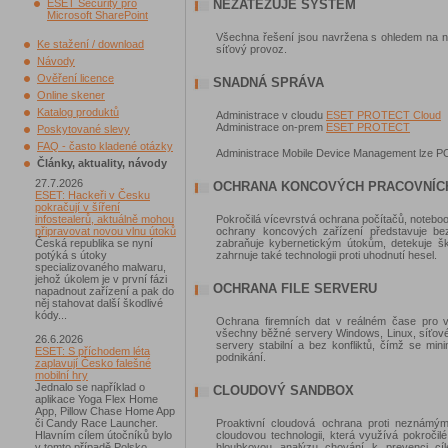
ESET Security pro
NEZATĚŽUJE SYSTÉM
Microsoft SharePoint
Všechna řešení jsou navržena s ohledem na n
Ke stažení / download
síťový provoz.
Návody
Ověření licence
SNADNÁ SPRÁVA
Online skener
Katalog produktů
Administrace v cloudu
ESET PROTECT Cloud
Administrace on-prem
ESET PROTECT
Poskytované slevy
FAQ - často kladené otázky
Administrace Mobile Device Management lze
Články, aktuality, návody
27.7.2026
OCHRANA KONCOVÝCH PRACOVNÍCH
ESET: Hackeři v Česku
pokračují v šíření
infostealerů, aktuálně mohou
Pokročilá vícevrstvá ochrana počítačů, notebook
připravovat novou vlnu útoků
ochrany koncových zařízení představuje bez
Česká republika se nyní
zabraňuje kybernetickým útokům, detekuje šk
potýká s útoky
zahrnuje také technologii proti uhodnutí hesel.
specializovaného malwaru,
jehož úkolem je v první fázi
OCHRANA FILE SERVERU
napadnout zařízení a pak do
něj stahovat další škodlivé
kódy...
Ochrana firemních dat v reálném čase pro 
všechny běžné servery Windows, Linux, síťové 
26.6.2026
servery stabilní a bez konfliktů, čímž se min
ESET: S příchodem léta
podnikání.
zaplavují Česko falešné
mobilní hry
Jednalo se například o
CLOUDOVÝ SANDBOX
aplikace Yoga Flex Home
App, Pillow Chase Home App
či Candy Race Launcher.
Proaktivní cloudová ochrana proti neznám
Hlavním cílem útočníků bylo
cloudovou technologii, která využívá pokroči
v tomto případě Polsko,
hloubkovou analýzu chování k prevenci c