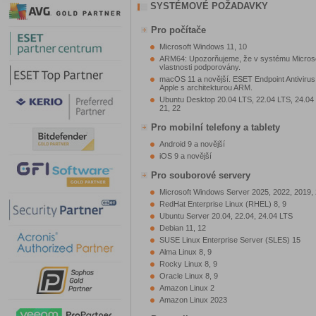
SYSTÉMOVÉ POŽADAVKY
Pro počítače
Microsoft Windows 11, 10
ARM64: Upozorňujeme, že v systému Microso
vlastnosti podporovány.
macOS 11 a novější. ESET Endpoint Antivirus
Apple s architekturou ARM.
Ubuntu Desktop 20.04 LTS, 22.04 LTS, 24.04 LT
21, 22
Pro mobilní telefony a tablety
Android 9 a novější
iOS 9 a novější
Pro souborové servery
Microsoft Windows Server 2025, 2022, 2019,
RedHat Enterprise Linux (RHEL) 8, 9
Ubuntu Server 20.04, 22.04, 24.04 LTS
Debian 11, 12
SUSE Linux Enterprise Server (SLES) 15
Alma Linux 8, 9
Rocky Linux 8, 9
Oracle Linux 8, 9
Amazon Linux 2
Amazon Linux 2023