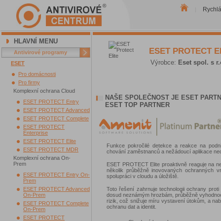
Rychl
|
HLAVNÍ MENU
ESET PROTECT El
Antivirové programy
Výrobce:
Eset spol. s r.
ESET
Pro domácnosti
Pro firmy
Komplexní ochrana Cloud
NAŠE SPOLEČNOST JE ESET PARTN
ESET PROTECT Entry
ESET TOP PARTNER
ESET PROTECT Advanced
ESET PROTECT Complete
ESET PROTECT
Enterprise
ESET PROTECT Elite
Funkce pokročilé detekce a reakce na podnik
ESET PROTECT MDR
chování zaměstnanců a nežádoucí aplikace neoh
Komplexní ochrana On-
Prem
ESET PROTECT Elite proaktivně reaguje na neus
několik průběžně inovovaných ochranných vrs
ESET PROTECT Entry On-
spolupráci v cloudu a úložiště.
Prem
ESET PROTECT Advanced
Toto řešení zahrnuje technologii ochrany pro
On-Prem
dosud neznámým hrozbám, průběžně vyhodnocuje 
rizik, což snižuje míru vystavení útokům, a nab
ESET PROTECT Complete
ochranu dat a identit.
On-Prem
ESET PROTECT