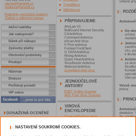
většině pří
obchod@amenit.cz
TrendMicro
podpora@amenit.cz
WithSecure
ROZDĚ
Podmínky technické podpory
Žádost o odbornou pomoc
PŘIPRAVUJEME
Antivirov
AhnLab V3
Akční nabídky
BullGuard Internet Security
On-de
CA AntiVirus
Jak nakupovat?
určeny 
Command Antivirus
nastar
Dárek při nákupu
eScan Anti-Virus
Jednoú
F-Prot antivirus
zaměřen
Způsoby platby
Fortinet FortiClient
viru, p
G DATA AntiVirus
k likvi
Obchodní podmínky
Rising Antivirus
Antivi
Quick Heal AntiVirus
Prodejci
za úkol
VirusBuster Antivirus
škodliv
Webroot AntiVirus
Komplex
ZoneAlarm Anti-virus
Nástroje
special
Vám pom
Diskuze
JEDNOÚČELOVÉ
Virová en
Potřebuji poradit
ANTIVIRY
jména.
ESET Online Scanner
VIP sekce
AVG Free Virus Scanner
PRINC
VIROVÁ
Antivirov
ENCYKLOPEDIE
databáze. V
že výrobce
Co je počítačový virus
databáze j
stažení, co
NASTAVENÍ SOUKROMÍ COOKIES.
Antivirov
kontrolují