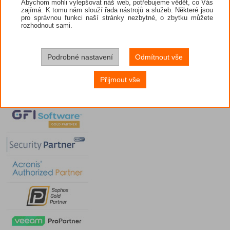
Abychom mohli vylepšovat náš web, potřebujeme vědět, co Vás
antivirov
zajímá. K tomu nám slouží řada nástrojů a služeb. Některé jsou
neobsahují
vyžádání už
pro správnou funkci naší stránky nezbytné, o zbytku můžete
rozhodnout sami.
Antivirov
která hlídá
řešení mus
dnešního 
obezřetný 
Podrobné nastavení
Odmítnout vše
Přijmout vše