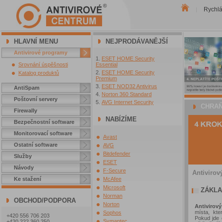
Rychl
|
HLAVNÍ MENU
NEJPRODÁVANĚJŠÍ
Antivirové programy
ESET HOME Security
Srovnání úspěšnosti
Essential
ESET HOME Security
Katalog produktů
Premium
ESET NOD32 Antivirus
AntiSpam
Norton 360 Standard
Poštovní servery
AVG Internet Security
CHRAŇ
Firewally
NABÍZÍME
Bezpečnostní software
Monitorovací software
Avast
Ostatní software
AVG
Bitdefender
Služby
ESET
Návody
F-Secure
Antivirov
Ke stažení
McAfee
Microsoft
ZÁKLA
Norman
OBCHOD/PODPORA
Norton
Antivirov
místa, kte
Sophos
+420 556 706 203
Pokud jde 
Symantec
+420 222 360 250