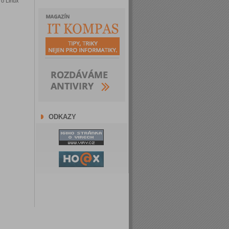
ro Linux
ODKAZY