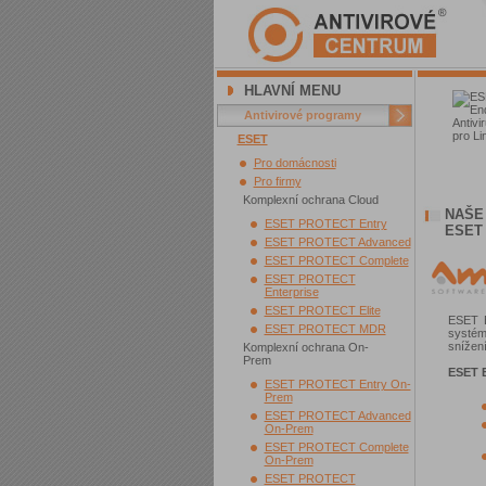
HLAVNÍ MENU
Antivirové programy
ESET
Pro domácnosti
Pro firmy
Komplexní ochrana Cloud
NAŠE
ESET PROTECT Entry
ESET
ESET PROTECT Advanced
ESET PROTECT Complete
ESET PROTECT
Enterprise
ESET PROTECT Elite
ESET E
ESET PROTECT MDR
systém
snížen
Komplexní ochrana On-
Prem
ESET E
ESET PROTECT Entry On-
Prem
ESET PROTECT Advanced
On-Prem
ESET PROTECT Complete
On-Prem
ESET PROTECT