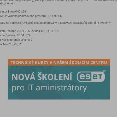
ní hardwarové požadavky, které je třeba splnit před instalací, aby ESET Endpoint Antivirus p
al správně:
cesor Intel/AMD x64.
MB z volného paměťového prostoru HDD či SSD.
vky na software: Oficiálně jsou podporovány a testovány následující operační systémy
ntu Desktop 20.04 LTS, 22.04 LTS, 24.04 LTS
ntu Desktop 20.04 LTS
 Hat Enterprise Linux 8,9
ux Mint 20, 21, 22