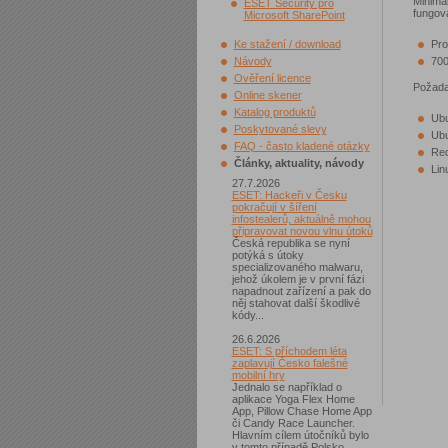
Minimál
ESET Security pro
fungov
Microsoft SharePoint
Ke stažení / download
Pro
Návody
700
Ověření licence
Požada
Online skener
Katalog produktů
Ubu
Poskytované slevy
Ubu
FAQ - často kladené otázky
Red
Články, aktuality, návody
Lin
27.7.2026
ESET: Hackeři v Česku
pokračují v šíření
infostealerů, aktuálně mohou
připravovat novou vlnu útoků
Česká republika se nyní
potýká s útoky
specializovaného malwaru,
jehož úkolem je v první fázi
napadnout zařízení a pak do
něj stahovat další škodlivé
kódy...
26.6.2026
ESET: S příchodem léta
zaplavují Česko falešné
mobilní hry
Jednalo se například o
aplikace Yoga Flex Home
App, Pillow Chase Home App
či Candy Race Launcher.
Hlavním cílem útočníků bylo
v tomto případě Polsko,