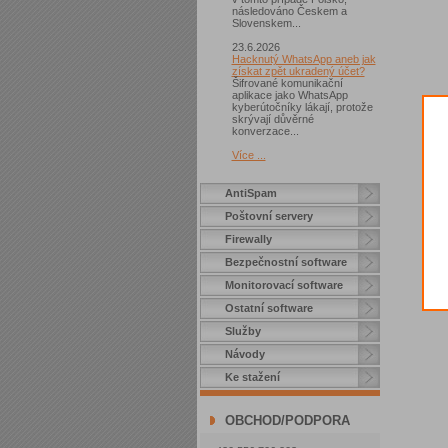
následováno Českem a
Slovenskem...
23.6.2026
Hacknutý WhatsApp aneb jak
získat zpět ukradený účet?
Šifrované komunikační
aplikace jako WhatsApp
kyberútočníky lákají, protože
skrývají důvěrné
konverzace...
Více ...
AntiSpam
Poštovní servery
Firewally
Bezpečnostní software
Monitorovací software
Ostatní software
Služby
Návody
Ke stažení
OBCHOD/PODPORA