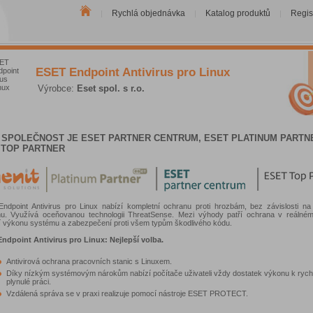
Rychlá objednávka
Katalog produktů
Regis
|
|
|
ESET Endpoint Antivirus pro Linux
Výrobce:
Eset spol. s r.o.
 SPOLEČNOST JE ESET PARTNER CENTRUM, ESET PLATINUM PARTN
 TOP PARTNER
ndpoint Antivirus pro Linux nabízí kompletní ochranu proti hrozbám, bez závislosti n
u. Využívá oceňovanou technologii ThreatSense. Mezi výhody patří ochrana v reálné
í výkonu systému a zabezpečení proti všem typům škodlivého kódu.
ndpoint Antivirus pro Linux: Nejlepší volba.
Antivirová ochrana pracovních stanic s Linuxem.
Díky nízkým systémovým nárokům nabízí počítače uživateli vždy dostatek výkonu k rych
plynulé práci.
Vzdálená správa se v praxi realizuje pomocí nástroje ESET PROTECT.