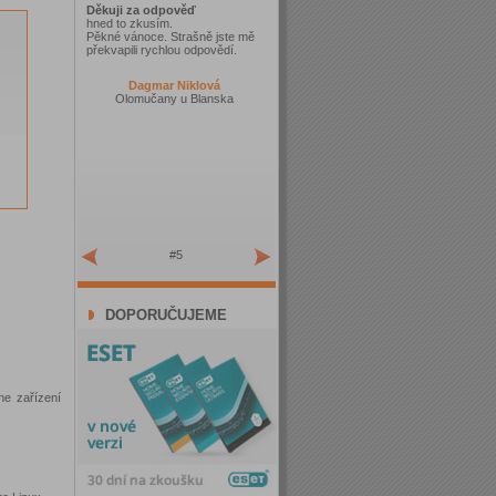
Děkuji za odpověď
hned to zkusím.
Pěkné vánoce. Strašně jste mě
překvapili rychlou odpovědí.
Dagmar Niklová
Olomučany u Blanska
#5
DOPORUČUJEME
ne zařízení