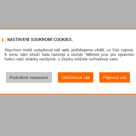
NASTAVENÍ SOUKROMÍ COOKIES.
Abychom mohli vylepšovat náš web, potřebujeme vědět, co Vás zajímá.
K tomu nám slouží řada nástrojů a služeb. Některé jsou pro správnou
funkci naší stránky nezbytné, o zbytku můžete rozhodnout sami.
Podrobné nastavení
Odmítnout vše
Přijmout vše