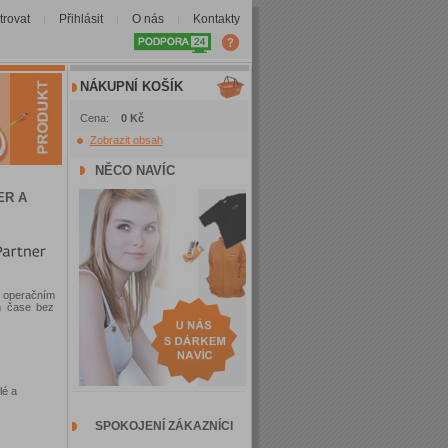
trovat
Přihlásit
O nás
Kontakty
|
|
|
NÁKUPNÍ KOŠÍK
Cena:
0 Kč
Zobrazit obsah
NĚCO NAVÍC
ER A
a operačním
m čase bez
lé a
SPOKOJENÍ ZÁKAZNÍCI