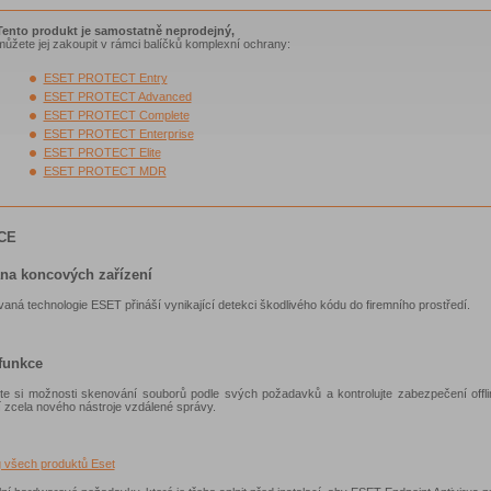
Tento produkt je samostatně neprodejný,
můžete jej zakoupit v rámci balíčků komplexní ochrany:
ESET PROTECT Entry
ESET PROTECT Advanced
ESET PROTECT Complete
ESET PROTECT Enterprise
ESET PROTECT Elite
ESET PROTECT MDR
CE
na koncových zařízení
ná technologie ESET přináší vynikající detekci škodlivého kódu do firemního prostředí.
 funkce
te si možnosti skenování souborů podle svých požadavků a kontrolujte zabezpečení offli
 zcela nového nástroje vzdálené správy.
g všech produktů Eset