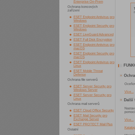
Enterprise On-Prem
Ochrana koncových
zařízení
ESET Endpoint Antivirus pro
Windows
ESET Endpoint Security pro
Windows
ESET LiveGuard Advanced
ESET Full Disk Encryption
ESET Endpoint Antivirus pro
macOS
ESET Endpoint Security pro
macOS
ESET Endpoint Antivirus pro
FUNK
Linux
ESET Mobile Threat
Defense
Ochra
Ochrana file serverů
Oceňova
ESET Server Security pro
Windows Server
Více...
ESET Server Security pro
Linux
Další
Ochrana mail serverů
Nastav
ESET Cloud Office Security
pomocí
ESET Mail Security pro
Exchange Server
Více...
ESET PROTECT Mail Plus
Katalo
Ostatní