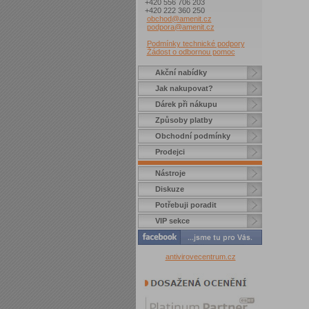
+420 556 706 203
+420 222 360 250
obchod@amenit.cz
podpora@amenit.cz
Podmínky technické podpory
Žádost o odbornou pomoc
Akční nabídky
Jak nakupovat?
Dárek při nákupu
Způsoby platby
Obchodní podmínky
Prodejci
Nástroje
Diskuze
Potřebuji poradit
VIP sekce
antivirovecentrum.cz