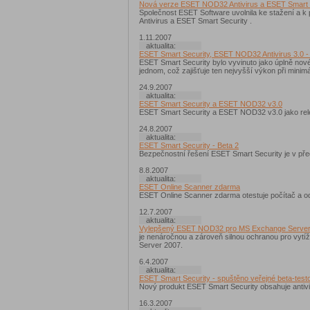
Nová verze ESET NOD32 Antivirus a ESET Smart 
Společnost ESET Software uvolnila ke stažení a 
Antivirus a ESET Smart Security .
1.11.2007
aktualita:
ESET Smart Security, ESET NOD32 Antivirus 3.0 
ESET Smart Security bylo vyvinuto jako úplně nové,
jednom, což zajišťuje ten nejvyšší výkon při minim
24.9.2007
aktualita:
ESET Smart Security a ESET NOD32 v3.0
ESET Smart Security a ESET NOD32 v3.0 jako rel
24.8.2007
aktualita:
ESET Smart Security - Beta 2
Bezpečnostní řešení ESET Smart Security je v před
8.8.2007
aktualita:
ESET Online Scanner zdarma
ESET Online Scanner zdarma otestuje počítač a od
12.7.2007
aktualita:
Vylepšený ESET NOD32 pro MS Exchange Serve
je nenáročnou a zároveň silnou ochranou pro vytí
Server 2007.
6.4.2007
aktualita:
ESET Smart Security - spuštěno veřejné beta-test
Nový produkt ESET Smart Security obsahuje antiviru
16.3.2007