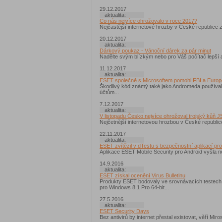
29.12.2017
aktualita:
Co nás nejvíce ohrožovalo v roce 2017?
Nejčastější internetové hrozby v České republice z
20.12.2017
aktualita:
Dárkový poukaz - Vánoční dárek za pár minut
Nadělte svým blízkým nebo pro Váš počítač lepší a
11.12.2017
aktualita:
ESET společně s Microsoftem pomohl FBI a Europo
Škodlivý kód známý také jako Andromeda používali 
účtům...
7.12.2017
aktualita:
V listopadu Česko nejvíce ohrožoval trojský kůň J
Nejčetnější internetovou hrozbou v České republice
22.11.2017
aktualita:
ESET zvítězil v dTestu s bezpečnostní aplikací pro
Aplikace ESET Mobile Security pro Android vyšla n
14.9.2016
aktualita:
ESET získal ocenění Virus Bulletinu
Produkty ESET bodovaly ve srovnávacích testech 
pro Windows 8.1 Pro 64-bit...
27.5.2016
aktualita:
ESET Security Days
Bez antivirů by internet přestal existovat, věří Miro