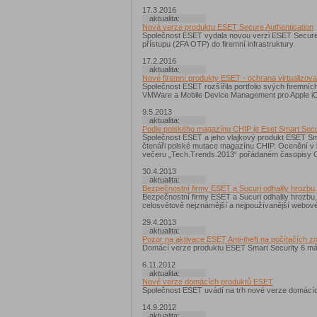
17.3.2016
aktualita:
Nová verze produktu ESET Secure Authentication
Společnost ESET vydala novou verzi ESET Secure A
přístupu (2FA OTP) do firemní infrastruktury.
17.2.2016
aktualita:
Nové firemní produkty ESET - ochrana virtualizo
Společnost ESET rozšířila portfolio svých firemníc
VMWare a Mobile Device Management pro Apple iO
9.5.2013
aktualita:
Podle polského magazínu CHIP je Eset Smart Secur
Společnost ESET a jeho vlajkový produkt ESET Smar
čtenáři polské mutace magazínu CHIP. Ocenění v ka
večeru „Tech.Trends.2013“ pořádaném časopisy 
30.4.2013
aktualita:
Bezpečnostní firmy ESET a Sucuri odhalily hrozbu,
Bezpečnostní firmy ESET a Sucuri odhalily hrozbu,
celosvětově nejznámější a nejpoužívanější webové
29.4.2013
aktualita:
Pozor na aktivace ESET Anti-theft na počítačích z
Domácí verze produktu ESET Smart Security 6 má p
6.11.2012
aktualita:
Nové verze domácích produktů ESET
Společnost ESET uvádí na trh nové verze domácíc
14.9.2012
aktualita: