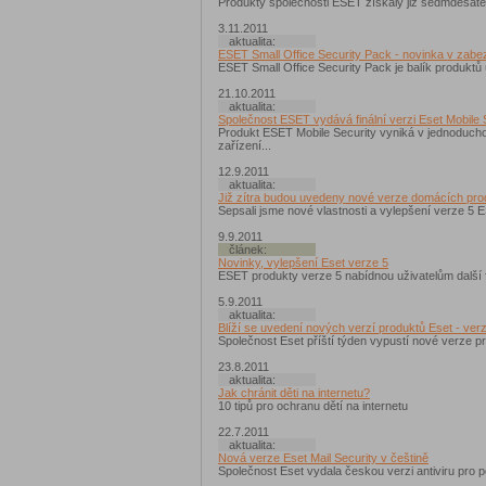
Produkty společnosti ESET získaly již sedmdesáté 
3.11.2011
aktualita:
ESET Small Office Security Pack - novinka v zabe
ESET Small Office Security Pack je balík produktů 
21.10.2011
aktualita:
Společnost ESET vydává finální verzi Eset Mobile 
Produkt ESET Mobile Security vyniká v jednoduchos
zařízení...
12.9.2011
aktualita:
Již zítra budou uvedeny nové verze domácích pr
Sepsali jsme nové vlastnosti a vylepšení verze 5 
9.9.2011
článek:
Novinky, vylepšení Eset verze 5
ESET produkty verze 5 nabídnou uživatelům další 
5.9.2011
aktualita:
Blíží se uvedení nových verzí produktů Eset - ver
Společnost Eset příští týden vypustí nové verze 
23.8.2011
aktualita:
Jak chránit děti na internetu?
10 tipů pro ochranu dětí na internetu
22.7.2011
aktualita:
Nová verze Eset Mail Security v češtině
Společnost Eset vydala českou verzi antiviru pro 