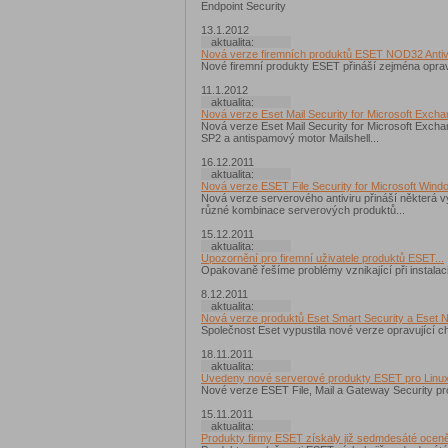
Endpoint Security
13.1.2012
aktualita:
Nová verze firemních produktů ESET NOD32 Antiv
Nové firemní produkty ESET přináší zejména opra
11.1.2012
aktualita:
Nová verze Eset Mail Security for Microsoft Exch
Nová verze Eset Mail Security for Microsoft Exc
SP2 a antispamový motor Mailshell...
16.12.2011
aktualita:
Nová verze ESET File Security for Microsoft Wind
Nová verze serverového antiviru přináší některá v
různé kombinace serverových produktů...
15.12.2011
aktualita:
Upozornění pro firemní uživatele produktů ESET...
Opakovaně řešíme problémy vznikající při instalac
8.12.2011
aktualita:
Nová verze produktů Eset Smart Security a Eset 
Společnost Eset vypustila nové verze opravující ch
18.11.2011
aktualita:
Uvedeny nové serverové produkty ESET pro Linu
Nové verze ESET File, Mail a Gateway Security pr
15.11.2011
aktualita:
Produkty firmy ESET získaly již sedmdesáté ocenění