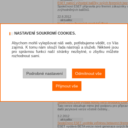
ESET nabízí výhodné balíčky svých firemních bezp
Společnost ESET připravila pro firemní zákazníky s
zvýhodněných balíčků.
22.8.2012
aktualita:
Nové verze firemních produktů Eset...
Společnost Eset vydala nové verze firemních produ
vylepšení...
NASTAVENÍ SOUKROMÍ COOKIES.
29.5.2012
aktualita:
Abychom mohli vylepšovat náš web, potřebujeme vědět, co Vás
Eset vydává novou generaci bezpečnostních produ
zajímá. K tomu nám slouží řada nástrojů a služeb. Některé jsou
ESET vydává novou generaci Business Endpoint Sol
funkcí Web Control
pro správnou funkci naší stránky nezbytné, o zbytku můžete
rozhodnout sami.
17.5.2012
aktualita:
Nové verze domácích produktů ESET obsahují řadu
Produkty ESET ve verzi 5.2.9.12 opravují chyby a p
Podrobné nastavení
Odmítnout vše
5.4.2012
aktualita:
ESET Endpoint řešení pro firemní zákazníky vstupuj
Společnost ESET oznámila vydání Release Candida
Přijmout vše
zákazníky s názvem Eset Endpoint.
10.2.2012
aktualita:
Společnost Eset vydala novou verzi produktu Eset
Tato verze obsahuje mimo jiné podporu pro připra
další jazykové verze včetně češtiny...
3.2.2012
aktualita:
Společnost ESET uvolnila veřejnou betaverzi firem
ESET vydává BETA verze nové generace svých fir