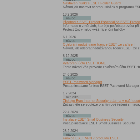
Nastavení funkce ESET Folder Guard
Návod jak nastavit ochranu složek v programu ES
18.2.2026
návod:
Přechod z ESET Protect Essential na ESET Protect
Informace o změnách, které je potřeba provést př
Protect Entry nebo vyšší licenční balíčky
6.1.2026
návod:
Odebrání nadužívané licence ESET ze zařízení
Návod, jak odebrat nadužívanou licenci ESET ze 
8.12.2025
návod:
Vytvoření účtu ESET HOME
Tento návod Vás provede založením účtu ESET 
24.6.2025
návod:
ESET Password Manager
Postup instalace funkce ESET Password Manager
1.7.2024
aktualita:
Získejte Eset Internet Security zdarma v naší sout
Zúčastněte se soutěže o antivirové řešení s maga
22.4.2024
návod:
Instalace ESET Small Business Security
Postup instalace ESET Small Business Security
28.2.2024
návod:
Funkce ESET VPN v produktu ESET