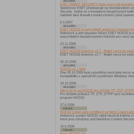
aktualita:
ESET SMART SECURITY beta verze má premiéru 
Společnost ESET představuje na mezinárodním vel
Security. Jedná se o komplexní bezpečnostní balík
nabídne také firewall a modul chránící před spame
6.3.2007
aktualita:
ESET NOD32 je nejrychlejší antivirový program pr
Antivirové a anti-spyware řešení ESET NOD32 je p
nejrychlejším bezpečnostním řešením pro nový op
23.11.2006
aktualita:
ESET NOD32 Antivirus v2.7 - finální verze ke staž
ESET NOD32 Antivirus v2.7 - finální verze ke staž
30.10.2006
aktualita:
NOD32 v2.7 beta
Dne 28.10.2006 byla vypuštěna nová beta verze a
kompatibilitu s operačním systémem Windows Vista
19.10.2006
aktualita:
Sleva 50 % na NOD32 pro držitele TP, ZTP, ZTP/P
Pro držitele průkazů TP, ZTP, ZTP/P nyní na Antiv
program NOD32.
27.6.2006
článek:
NOD32 získal sadu certifikací od West Coast Lab
Antivirový systém NOD32 splnil náročná kritéria zí
které jsou sdruženy pod hlavičkou Content Securi
15.6.2006
článek:
Nový NOD32 3.0