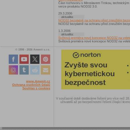
Část rozhovoru s Miroslavem Trnkou, technickým ře
verze produktu NOD32 3.0.
29.3.2006
aktualita:
NOD32 bezplatně na ochranu před zneužitím bezpe
NOD32 bezplatně na ochranu před zneužitím bezpe
1.3.2006
aktualita:
Světová premiéra nové koncepce NOD32 na velet
Světová premiéra nové koncepce NOD32 na velet
© 1998 - 2026 Amenit s.r.o.
www.Amenit.cz
Ochrana osobních údajů
Souhlas s cookies
V současné době dodáváme řešení pro více než 28.00
uživatelů až po bezpečnostní řešení čítající licen