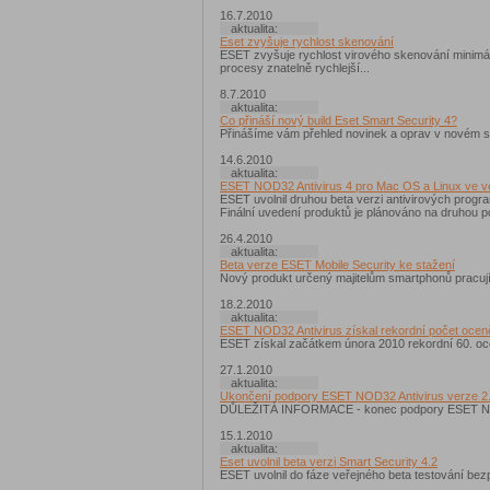
16.7.2010
aktualita:
Eset zvyšuje rychlost skenování
ESET zvyšuje rychlost virového skenování minimá
procesy znatelně rychlejší...
8.7.2010
aktualita:
Co přináší nový build Eset Smart Security 4?
Přinášíme vám přehled novinek a oprav v novém se
14.6.2010
aktualita:
ESET NOD32 Antivirus 4 pro Mac OS a Linux ve ve
ESET uvolnil druhou beta verzi antivirových prog
Finální uvedení produktů je plánováno na druhou po
26.4.2010
aktualita:
Beta verze ESET Mobile Security ke stažení
Nový produkt určený majitelům smartphonů pracuj
18.2.2010
aktualita:
ESET NOD32 Antivirus získal rekordní počet ocen
ESET získal začátkem února 2010 rekordní 60. oce
27.1.2010
aktualita:
Ukončení podpory ESET NOD32 Antivirus verze 2
DŮLEŽITÁ INFORMACE - konec podpory ESET NOD3
15.1.2010
aktualita:
Eset uvolnil beta verzi Smart Security 4.2
ESET uvolnil do fáze veřejného beta testování bez