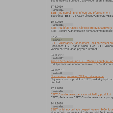
Zúčastněte se soutěže o antivirové řešení s maga
17.5.2019
aktualita:
ESET má nejlepší firemní ochranu před spamem
Společnost ESET získala v březnovém testu VBSpa
10.4.2019
aktualita:
ESET rozšiřuje funkce nástroje pro dvoufaktovoru 
ESET Secure Authentication pomáhá firmám posílit b
5.4.2019
článek:
ESET Vulnerability Assessment - služba zjištění zra
Společnost ESET nabízí službu EVA (ESET Vulnerab
vašich zařízení dostupných z internetu...
24.11.2018
aktualita:
Akce s 50% slevou na ESET Mobile Security a Pare
rádi bychom Vás upozornili na akci s 50% slevou n
24.10.2018
aktualita:
Nové verze produktů ESET pro domácnosti
Nejnovější verze produktů ESET poskytují lepší oc
přehled...
27.9.2018
aktualita:
ESET Cloud Administrator a nové balíky produktů
ESET představuje ESET Cloud Administrator pro sp
14.9.2018
aktualita:
ESET uvádí novou řadu bezpečnostních řešení, se 
Novou řadu produktů a služeb pro zajištění komple