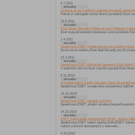
4.7.2011
aktualita:
Licence až na 3 měsíce zdarma pro nové zákazní
Pokud si zakoupíte novou licenci produktů Eset ve
15.6.2011
aktualita:
Eset Smart Security 5 Beta ve verzi Release Cand
Eset vypustil poslední testovací verzi produktu Ese
1.4.2011
aktualita:
Společnost ESET vydala novou verzi antiviru Eset
Nová verze antiviru Eset Mail Security pro Exchang
23.3.2011
aktualita:
Společnost ESET připravuje betaverzi Eset Smart 
V polovině roku se Eset chystá vypustit Eset Smart 
5.11.2010
aktualita:
Výhodné balení Family Security Pack od společno
Společnost ESET uvedla nový produktový balíček F
15.10.2010
aktualita:
Společnost ESET posiluje svůj tým
Společnost ESET, přední výrobce bezpečnostních pr
14.10.2010
aktualita:
ESET Vulnerability Assessment (EVA)- služba zjiště
Společnost ESET nabízí službu EVA (ESET Vulnerab
vašich zařízení dostupných z internetu...
4.10.2010