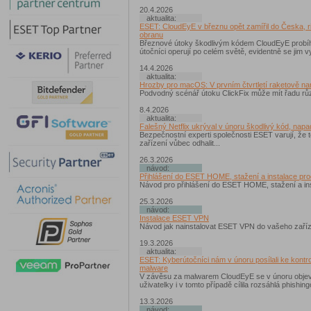
20.4.2026
aktualita:
ESET: CloudEyE v březnu opět zamířil do Česka, ri
obranu
Březnové útoky škodlivým kódem CloudEyE probíhal
útočníci operují po celém světě, evidentně se jim 
14.4.2026
aktualita:
Hrozby pro macOS: V prvním čtvrtletí raketově na
Podvodný scénář útoku ClickFix může mít řadu růz
8.4.2026
aktualita:
Falešný Netflix ukrýval v únoru škodlivý kód, napa
Bezpečnostní experti společnosti ESET varují, že t
zařízení vůbec odhalit...
26.3.2026
návod:
Přihlášení do ESET HOME, stažení a instalace pr
Návod pro přihlášení do ESET HOME, stažení a ins
25.3.2026
návod:
Instalace ESET VPN
Návod jak nainstalovat ESET VPN do vašeho zaříz
19.3.2026
aktualita:
ESET: Kyberútočníci nám v únoru posílali ke kontro
malware
V závěsu za malwarem CloudEyE se v únoru objevi
uživatelky i v tomto případě cílila rozsáhlá phishi
13.3.2026
návod: