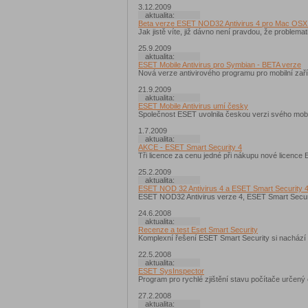
3.12.2009
aktualita:
Beta verze ESET NOD32 Antivirus 4 pro Mac OSX 
Jak jistě víte, již dávno není pravdou, že problem
25.9.2009
aktualita:
ESET Mobile Antivirus pro Symbian - BETA verze
Nová verze antivirového programu pro mobilní zaří
21.9.2009
aktualita:
ESET Mobile Antivirus umí česky
Společnost ESET uvolnila českou verzi svého mobil
1.7.2009
aktualita:
AKCE - ESET Smart Security 4
Tři licence za cenu jedné při nákupu nové licence 
25.2.2009
aktualita:
ESET NOD 32 Antivirus 4 a ESET Smart Security 4 
ESET NOD32 Antivirus verze 4, ESET Smart Security
24.6.2008
aktualita:
Recenze a test Eset Smart Security
Komplexní řešení ESET Smart Security si nachází c
22.5.2008
aktualita:
ESET SysInspector
Program pro rychlé zjištění stavu počítače určený
27.2.2008
aktualita: