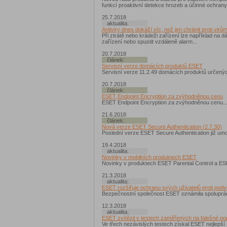
funkcí proaktivní detekce hrozeb a účinné ochrany
25.7.2018
aktualita:
Antiviry dnes dokáží víc, než jen chránit proti virů
Při ztrátě nebo krádeži zařízení lze například na dá
zařízení nebo spustit vzdáleně alarm...
20.7.2018
článek:
Servisní verze domácích produktů ESET
Servisní verze 11.2.49 domácích produktů určený
20.7.2018
článek:
ESET Endpoint Encryption za zvýhodněnou cenu
ESET Endpoint Encryption za zvýhodněnou cenu..
21.6.2018
článek:
Nová verze ESET Secure Authentication (2.7.30)
Poslední verze ESET Secure Authentication již umo
19.4.2018
aktualita:
Novinky v mobilních produktech ESET
Novinky v produktech ESET Parental Control a ESE
21.3.2018
aktualita:
ESET rozšiřuje ochranu svých uživatelů proti po
Bezpečnostní společnost ESET oznámila spoluprác
12.3.2018
aktualita:
ESET zvítězil v testech zaměřených na falešné po
Ve třech nezávislých testech získal ESET nejlepší h