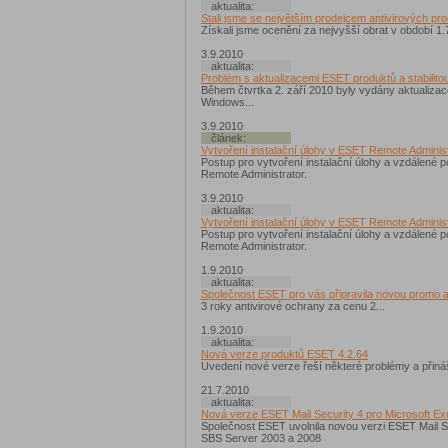
aktualita:
Stali jsme se největším prodejcem antivirových pr
Získali jsme ocenění za nejvyšší obrat v období 
3.9.2010
aktualita:
Problém s aktualizacemi ESET produktů a stabilit
Během čtvrtka 2. září 2010 byly vydány aktualizac
Windows...
3.9.2010
článek:
Vytvoření instalační úlohy v ESET Remote Administ
Postup pro vytvoření instalační úlohy a vzdálené 
Remote Administrator.
3.9.2010
aktualita:
Vytvoření instalační úlohy v ESET Remote Administ
Postup pro vytvoření instalační úlohy a vzdálené 
Remote Administrator.
1.9.2010
aktualita:
Společnost ESET pro vás připravila novou promo a
3 roky antivirové ochrany za cenu 2...
1.9.2010
aktualita:
Nová verze produktů ESET 4.2.64
Uvedení nové verze řeší některé problémy a přináš
21.7.2010
aktualita:
Nová verze ESET Mail Security 4 pro Microsoft E
Společnost ESET uvolnila novou verzi ESET Mail 
SBS Server 2003 a 2008