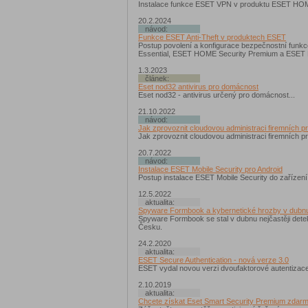
Instalace funkce ESET VPN v produktu ESET HOME
20.2.2024
návod:
Funkce ESET Anti-Theft v produktech ESET
Postup povolení a konfigurace bezpečnostní fun
Essential, ESET HOME Security Premium a ESET 
1.3.2023
článek:
Eset nod32 antivirus pro domácnost
Eset nod32 - antivirus určený pro domácnost...
21.10.2022
návod:
Jak zprovoznit cloudovou administraci firemních 
Jak zprovoznit cloudovou administraci firemních 
20.7.2022
návod:
Instalace ESET Mobile Security pro Android
Postup instalace ESET Mobile Security do zaříze
12.5.2022
aktualita:
Spyware Formbook a kybernetické hrozby v dubn
Spyware Formbook se stal v dubnu nejčastěji de
Česku.
24.2.2020
aktualita:
ESET Secure Authentication - nová verze 3.0
ESET vydal novou verzi dvoufaktorové autentizace
2.10.2019
aktualita:
Chcete získat Eset Smart Security Premium zdar