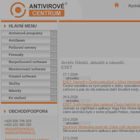
Rychl
|
HLAVNÍ MENU
Antivirové programy
AntiSpam
Poštovní servery
Firewally
Bezpečnostní software
Archív článků, aktualit a návodů:
ESET
Monitorovací software
27.7.2026
Ostatní software
aktualita:
ESET: Hackeři v Česku pokračují v šíření infostea
Služby
Česká republika se nyní potýká s útoky specializo
zařízení a pak do něj stahovat další škodlivé kódy..
Návody
26.6.2026
Ke stažení
aktualita:
ESET: S příchodem léta zaplavují Česko falešné mo
Jednalo se například o aplikace Yoga Flex Home 
OBCHOD/PODPORA
cílem útočníků bylo v tomto případě Polsko, nás
23.6.2026
+420 556 706 203
aktualita:
+420 222 360 250
Hacknutý WhatsApp aneb jak získat zpět ukraden
obchod@amenit.cz
Šifrované komunikační aplikace jako WhatsApp kybe
podpora@amenit.cz
17.6.2026
Podmínky technické podpory