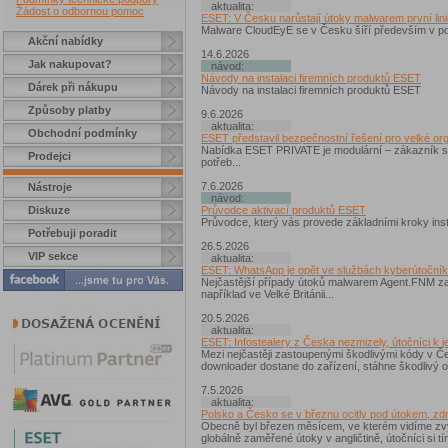
aktualita:
Žádost o odbornou pomoc
ESET: V Česku narůstají útoky malwarem první lini
Malware CloudEyE se v Česku šíří především v pod
Akční nabídky
14.6.2026
Jak nakupovat?
návod:
Návody na instalaci firemních produktů ESET
Dárek při nákupu
Návody na instalaci firemních produktů ESET
Způsoby platby
9.6.2026
aktualita:
Obchodní podmínky
ESET představil bezpečnostní řešení pro velké orga
Nabídka ESET PRIVATE je modulární – zákazník si 
Prodejci
potřeb...
7.6.2026
Nástroje
návod:
Průvodce aktivací produktů ESET
Diskuze
Průvodce, který vás provede základními kroky ins
Potřebuji poradit
26.5.2026
VIP sekce
aktualita:
ESET: WhatsApp je opět ve službách kyberútočníků, 
Nejčastější případy útoků malwarem Agent.FNM z
například ve Velké Británii...
20.5.2026
aktualita:
ESET: Infostealery z Česka nezmizely, útočníci k j
Mezi nejčastěji zastoupenými škodlivými kódy v Če
downloader dostane do zařízení, stáhne škodlivý ob
7.5.2026
aktualita:
Polsko a Česko se v březnu ocitly pod útokem, zdr
Obecně byl březen měsícem, ve kterém vidíme zvý
globálně zaměřené útoky v angličtině, útočníci si tí