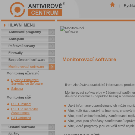
Rychl
|
HLAVNÍ MENU
Antivirové programy
AntiSpam
Poštovní servery
Firewally
Monitorovací software
Bezpečnostní software
Monitorovací software
Monitoring uživatelů
Cyclope Employee
Surveillance Software
firem získávávat statistické informace o produk
Safetica
Monitorovací software by v žádném případě n
důvěrné informace (například hesla) a nemonito
Monitoring sítě
ESET Inspect
Jaké informace o zaměstnancích může monito
ESET Vulnerability
Víte, kolik času stráví na Internetu, chatov
Assessment
Víte, které webové stránky zaměstnanci nejča
GFI Unlimited
Víte, jestli jsou přesčasy zaměstnanců oprá
Víte, které programy jsou ve vaší firmě nejv
Ostatní software
Služby