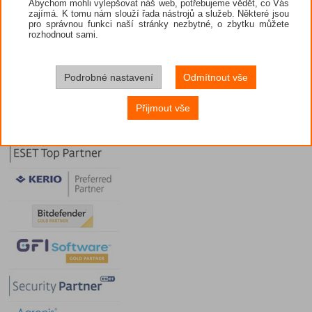
možnost nastavení pravidel. Mezi důležité vla
Abychom mohli vylepšovat náš web, potřebujeme vědět, co Vás
ICQ, Skype, MS Messenger...) a také omezení Pe
zajímá. K tomu nám slouží řada nástrojů a služeb. Některé jsou
pro správnou funkci naší stránky nezbytné, o zbytku můžete
rozhodnout sami.
Podrobné nastavení
Odmítnout vše
Přijmout vše