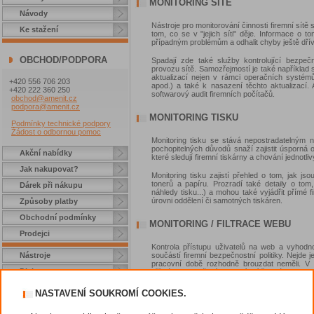
MONITORING SÍTĚ
Návody
Nástroje pro monitorování činnosti firemní sítě
Ke stažení
tom, co se v "jejich síti" děje. Informace o 
případným problémům a odhalit chyby ještě dřív
OBCHOD/PODPORA
Spadají zde také služby kontrolující bezpečn
provozu sítě. Samozřejmostí je také například 
aktualizací nejen v rámci operačních systémů
+420 556 706 203
apod.) a také k nasazení těchto aktualizací. A
+420 222 360 250
softwarový audit firemních počítačů.
obchod@amenit.cz
podpora@amenit.cz
MONITORING TISKU
Podmínky technické podpory
Žádost o odbornou pomoc
Monitoring tisku se stává nepostradatelným 
pochopitelných důvodů snaží zajistit úsporná op
Akční nabídky
které sledují firemní tiskárny a chování jednotli
Jak nakupovat?
Monitoring tisku zajistí přehled o tom, jak jso
tonerů a papíru. Prozradí také detaily o tom,
Dárek při nákupu
náhledy tisku...) a mohou také vyjádřit přímé fi
úrovni oddělení či samotných tiskáren.
Způsoby platby
Obchodní podmínky
MONITORING / FILTRACE WEBU
Prodejci
Kontrola přístupu uživatelů na web a vyhod
Nástroje
součástí firemní bezpečnostní politiky. Nejde 
pracovní době rozhodně brouzdat neměli. V 
Diskuze
přímému ohrožení firemní sítě. Nástroje 
vyhodnocení jejich obsahu mohou zajistit, že u
Potřebuji poradit
NASTAVENÍ SOUKROMÍ COOKIES.
Většina monitorovacích nástrojů dokáže vyhodn
VIP sekce
(např. sociální sítě, zbraně, zdraví a léčiva