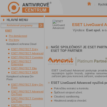
Rychl
|
HLAVNÍ MENU
ESET LiveGuard 
Antivirové programy
Výrobce:
Eset spol. s r.
ESET
Pro domácnosti
Pro firmy
Komplexní ochrana Cloud
NAŠE SPOLEČNOST JE ESET PARTN
ESET PROTECT Entry
ESET TOP PARTNER
ESET PROTECT Advanced
ESET PROTECT Complete
ESET PROTECT
Enterprise
ESET PROTECT Elite
ESET LiveGuard Advanced poskytuje proaktiv
ESET PROTECT MDR
neznámým typům hrozeb, zejména ransomwar
zařízení jako jsou koncová zařízení, souborové
Komplexní ochrana On-
Prem
ESET LiveGuard Advanced využívá pr
ESET PROTECT Entry On-
Prem
Pokročilou extrakci a kontrolu.
ESET PROTECT Advanced
Špičkové strojové učení.
On-Prem
Cloudový sandboxing.
ESET PROTECT Complete
Hloubková analýza chování.
On-Prem
ESET PROTECT