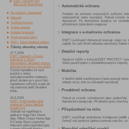
ESET Security pro
Microsoft SharePoint
Automatická ochrana
Ke stažení / download
Produkt na ochranu koncových zařízení neb
nebezpečný nebo neznámý. Pokud vzorek ne
Návody
Advanced. Po dokončení analýzy se výsledek
Ověření licence
příslušným způsobem reagovat.
Online skener
Integrace s e-mailovou ochranou
Katalog produktů
Poskytované slevy
ESET LiveGuard Advanced pracuje nejen se so
FAQ - často kladené otázky
zajistil, že vaší firmě nebudou doručeny žádné
Články, aktuality, návody
Detailní reporty
27.7.2026
ESET: Hackeři v Česku
Správce může v konzoli ESET PROTECT vytvoř
pokračují v šíření
může použít jeden z předdefinovaných reportů, n
infostealerů, aktuálně mohou
připravovat novou vlnu útoků
Česká republika se nyní
Mobilita
potýká s útoky
specializovaného malwaru,
V dnešní době zaměstnanci často pracují mimo 
jehož úkolem je v první fázi
ohledu na to, kde se uživatelé nacházejí.
napadnout zařízení a pak do
něj stahovat další škodlivé
Proaktivní ochrana
kódy...
26.6.2026
Pokud je vzorek vyhodnocen jako podezřelý, 
ESET: S příchodem léta
Advanced zanalyzuje. Při detekci jsou všechny
zaplavují Česko falešné
mobilní hry
Přizpůsobení na míru
Jednalo se například o
aplikace Yoga Flex Home
ESET umožňuje podrobnou konfiguraci politik
App, Pillow Chase Home App
čemuž má správce úplnou kontrolu nad tím, co s
či Candy Race Launcher.
Hlavním cílem útočníků bylo
Manuální odesílání vzorků
v tomto případě Polsko,