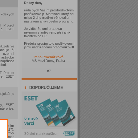
Dobrý den,
ráda bych Vaším prostřednictvím
poděkovala p. Martinovi, který se
školských
mi po 2 dny trpělivě věnoval při
nastavení antivirového programu.
T Protect
Je vidět, že umí pracovat
ise, ESET
nejenom s anti-virem, ale i anti-
talentem na PC.
Předejte prosím toto poděkování i
služeb ve
jemu nadřízenému pracovníkovi!!
ancuje či
o územní
Irena Procházková
astnické
MŠ Mezi Domy, Praha
například
obcí.
#7
T Protect
ise, ESET
DOPORUČUJEME
bjektů je
ry, ESET
terprise,
 a je jim
ce (117),
), Ústavy
olečnosti