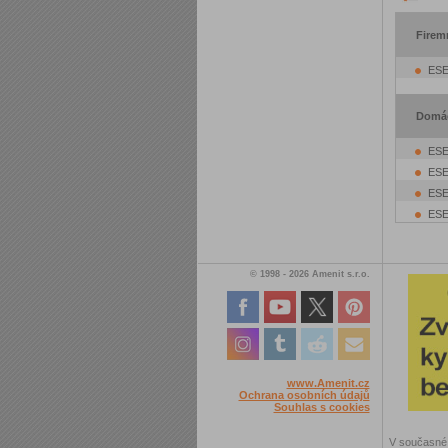
Firem
ESE
Domá
ESE
ESE
ESE
ESET
© 1998 - 2026 Amenit s.r.o.
www.Amenit.cz
Ochrana osobních údajů
Souhlas s cookies
V současné 