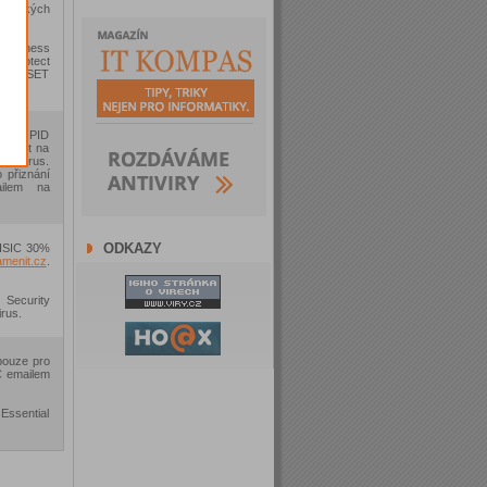
omických
Business
T Protect
nebo ESET
atele PID
platnit na
tivirus.
 přiznání
ailem na
ODKAZY
 ISIC 30%
menit.cz
.
ecurity
rus.
 pouze pro
IC emailem
Essential