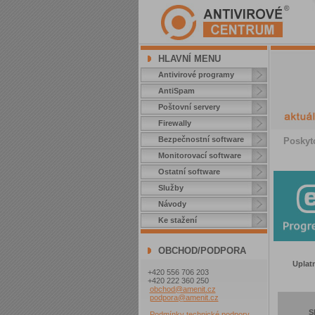
HLAVNÍ MENU
Antivirové programy
AntiSpam
Poštovní servery
Firewally
Bezpečnostní software
Poskyt
Monitorovací software
Ostatní software
Služby
Návody
Ke stažení
OBCHOD/PODPORA
Uplatn
+420 556 706 203
+420 222 360 250
obchod@amenit.cz
podpora@amenit.cz
S
Podmínky technické podpory