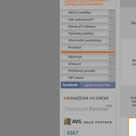
Žádost o odbornou pomoc
Akční nabídky
Jak nakupovat?
Ško
Dárek při nákupu
Způsoby platby
Obchodní podmínky
Prodejci
Nástroje
Ve
Diskuze
sl
Potřebuji poradit
VIP sekce
Sub
ve
sp