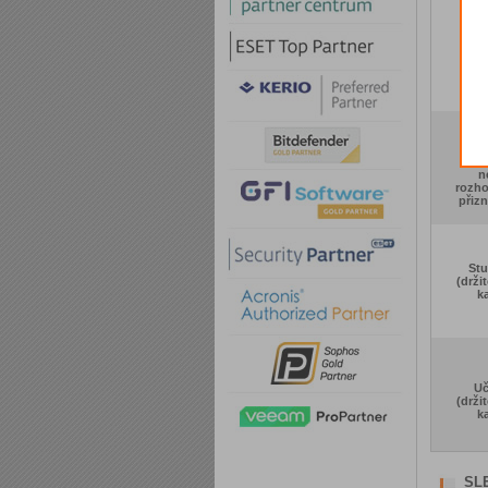
Nes
nez
orga
Drž
průk
ZTP,
n
rozho
přizn
Stu
(držit
ka
Uč
(držit
ka
SLE