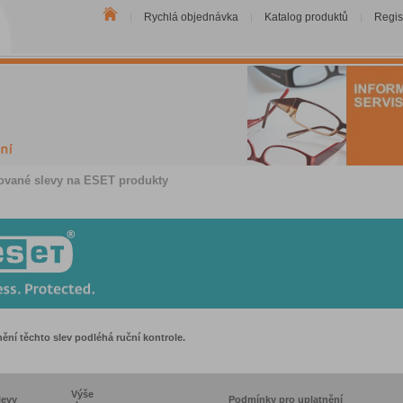
Rychlá objednávka
Katalog produktů
Regis
|
|
|
ované slevy na ESET produkty
ění těchto slev podléhá ruční kontrole.
Výše
levy
Podmínky pro uplatnění