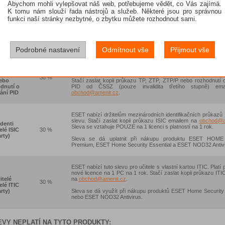
Abychom mohli vylepšovat náš web, potřebujeme vědět, co Vás zajímá.
tátní
(721) a Pobočné spolky (736) vedené v evidenci ekon
iskové
30 %
subjektů
ČSÚ
(po vyhledání rozkliknete IČ).
K tomu nám slouží řada nástrojů a služeb. Některé jsou pro správnou
nizace
funkci naší stránky nezbytné, o zbytku můžete rozhodnout sami.
Slevu je možné uplatnit na produkty
ESET Small 
Security,
ESET Protect Entry, ESET Protect Advanced, ESE
Complete, ESET Protect Enterprise, ESET Protect Mail Plus 
Cloud Office Security.
Podrobné nastavení
Odmítnout vše
Přijmout vše
itelé
ESET nabízí všem držitelům průkazu TP, ZTP a ZTP/P a poživ
azu TP,
(plný invalidní důchod), 30 % slevu na produkty. Slevu lze u
 ZTP/P
produkty ESET Home Security Essential a ESET NOD32 An
30 %
ebo
Stačí zaslat kopii průkazu TP, ZTP, ZTP/P nebo rozhodnutí o
dnutí o
PID od ČSSZ (pouze invalidita třetího stupně) em
ání PID
obchod@amenit.cz
.
ESET nabízí držitelům mezinárodních identifikačních průkazů
slevu. Stačí zaslat kopii průkazu ISIC emailem na
obchod@a
denti
Sleva se vztahuje POUZE na 1 licenci s platností na 1 rok.
elé ISIC
30 %
rty)
Sleva se dá uplatnit při nákupu produktu
ESET HOME S
Premium,
ESET Home Security Essential
a
ESET NOD32 Antivi
ESET nabízí tuto slevu pro učitele s vlastní kartou ITIC. Platí
nové licence na 1 PC na 1 rok. Stačí zaslat kopii průkazu IT
itelé
na
obchod@amenit.cz
.
30 %
elé ITIC
rty)
Sleva se dá využít při nákupu produktů ESET Home Security 
nebo ESET NOD32 Antivirus.
VY NEPLATÍ NA TYTO PRODUKTY: