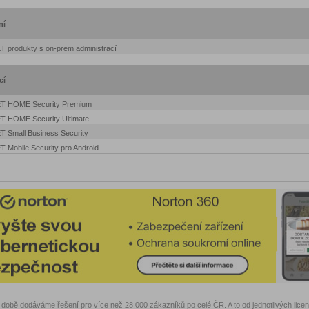
ní
T produkty s on-prem administrací
cí
T HOME Security Premium
T HOME Security Ultimate
T Small Business Security
 Mobile Security pro Android
době dodáváme řešení pro více než 28.000 zákazníků po celé ČR. A to od jednotlivých lice