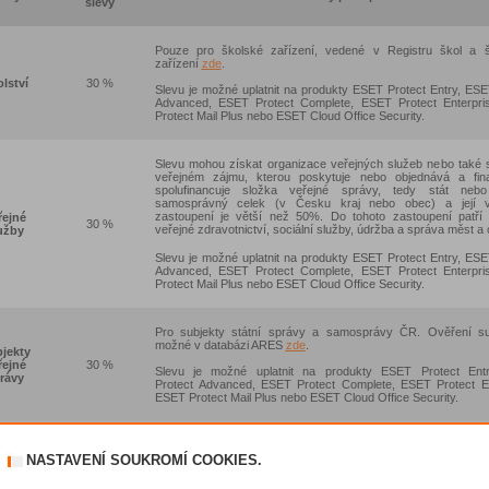
slevy
Pouze pro školské zařízení, vedené v Registru škol a 
zařízení
zde
.
lství
30 %
Slevu je možné uplatnit na produkty ESET Protect Entry, ESE
Advanced, ESET Protect Complete, ESET Protect Enterpr
Protect Mail Plus nebo ESET Cloud Office Security.
Slevu mohou získat organizace veřejných služeb nebo také 
veřejném zájmu, kterou poskytuje nebo objednává a fin
spolufinancuje složka veřejné správy, tedy stát neb
samosprávný celek (v Česku kraj nebo obec) a její vl
zastoupení je větší než 50%. Do tohoto zastoupení patří 
řejné
30 %
veřejné zdravotnictví, sociální služby, údržba a správa měst a 
užby
Slevu je možné uplatnit na produkty ESET Protect Entry, ESE
Advanced, ESET Protect Complete, ESET Protect Enterpr
Protect Mail Plus nebo ESET Cloud Office Security.
Pro subjekty státní správy a samosprávy ČR. Ověření su
možné v databázi ARES
zde
.
jekty
řejné
30 %
Slevu je možné uplatnit na produkty ESET Protect Ent
rávy
Protect Advanced, ESET Protect Complete, ESET Protect En
ESET Protect Mail Plus nebo ESET Cloud Office Security.
Pro nestátní a neziskové organizace, které mají evidované IČ
přiřazena konkrétní evidenční kategorie. Jedná se o Nada
NASTAVENÍ SOUKROMÍ COOKIES.
Nadační fondy (118), Obecně prospěšné společnosti (141
(161), Družstva (205), Spolky (706), Církve a náboženské sp