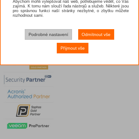
Abychom mohli vylepšovat náš web, potřebujeme vědět, co Vás
zajímá. K tomu nám slouží řada nástrojů a služeb. Některé jsou
pro správnou funkci naší stránky nezbytné, o zbytku můžete
rozhodnout sami.
Podrobné nastavení
Odmítnout vše
Přijmout vše