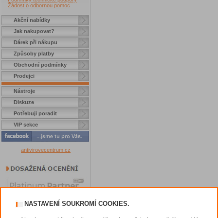
Žádost o odbornou pomoc
Akční nabídky
Jak nakupovat?
Dárek při nákupu
Způsoby platby
Obchodní podmínky
Prodejci
Nástroje
Diskuze
Potřebuji poradit
VIP sekce
antivirovecentrum.cz
NASTAVENÍ SOUKROMÍ COOKIES.