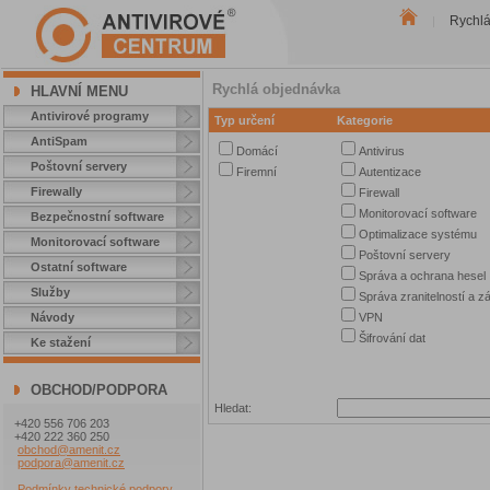
Rychl
|
Rychlá objednávka
HLAVNÍ MENU
Antivirové programy
Typ určení
Kategorie
AntiSpam
Domácí
Antivirus
Poštovní servery
Firemní
Autentizace
Firewally
Firewall
Monitorovací software
Bezpečnostní software
Optimalizace systému
Monitorovací software
Poštovní servery
Ostatní software
Správa a ochrana hesel
Služby
Správa zranitelností a zá
VPN
Návody
Šifrování dat
Ke stažení
OBCHOD/PODPORA
Hledat:
+420 556 706 203
+420 222 360 250
obchod@amenit.cz
podpora@amenit.cz
Podmínky technické podpory