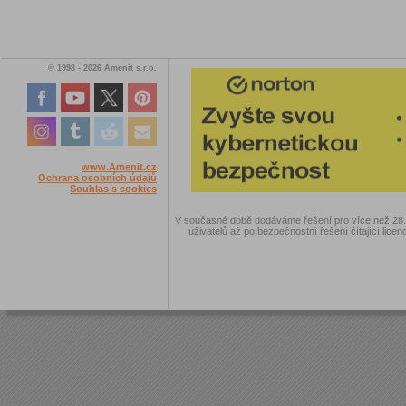
© 1998 - 2026 Amenit s.r.o.
www.Amenit.cz
Ochrana osobních údajů
Souhlas s cookies
V současné době dodáváme řešení pro více než 28.00
uživatelů až po bezpečnostní řešení čítající licen