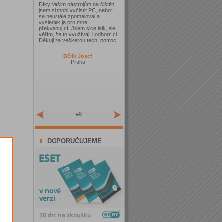
Díky Vašim nástrojům na čištění
jsem si mohl vyčistit PC, neboť
se neustále zpomaloval a
výsledek je pro mne
překvapující. Jsem sice laik, ale
věřím, že to využívají i odborníci.
Děkuji za veškerou tech. pomoc.
Bělík Josef
Praha
#8
DOPORUČUJEME