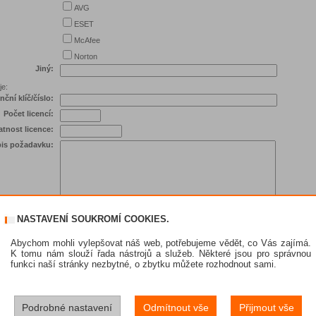
AVG
ESET
McAfee
Norton
Jiný:
je:
nční klíč/číslo:
Počet licencí:
atnost licence:
is požadavku:
NASTAVENÍ SOUKROMÍ COOKIES.
Abychom mohli vylepšovat náš web, potřebujeme vědět, co Vás zajímá.
K tomu nám slouží řada nástrojů a služeb. Některé jsou pro správnou
funkci naší stránky nezbytné, o zbytku můžete rozhodnout sami.
Podrobné nastavení
Odmítnout vše
Přijmout vše