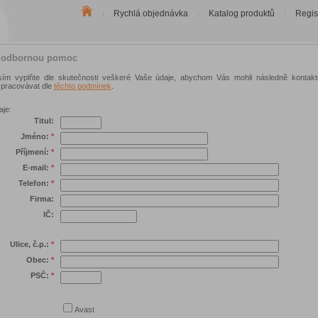
Rychlá objednávka
Katalog produktů
Regis
|
|
|
o odbornou pomoc
sím vyplňte dle skutečnosti veškeré Vaše údaje, abychom Vás mohli následně kontakt
pracovávat dle
těchto podmínek
.
aje:
Titul:
Jméno:
*
Příjmení:
*
E-mail:
*
Telefon:
*
Firma:
IČ:
Ulice, č.p.:
*
Obec:
*
PSČ:
*
Avast