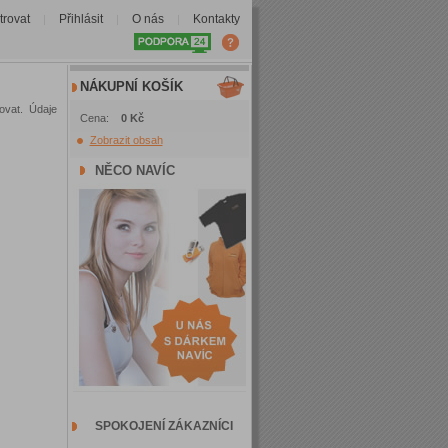
trovat
Přihlásit
O nás
Kontakty
|
|
|
NÁKUPNÍ KOŠÍK
ovat. Údaje
Cena:
0 Kč
Zobrazit obsah
NĚCO NAVÍC
SPOKOJENÍ ZÁKAZNÍCI