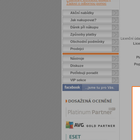
Žádost o odbornou pomoc
Akční nabídky
Jak nakupovat?
Dárek při nákupu
Způsoby platby
Licenční úda
Obchodní podmínky
Lice
Prodejci
Pl
Nástroje
Pop
Diskuze
Potřebuji poradit
VIP sekce