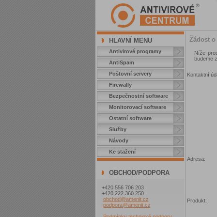
Žádost 
HLAVNÍ MENU
Antivirové programy
Níže pro
budeme z
AntiSpam
Poštovní servery
Kontaktní úd
Firewally
Bezpečnostní software
Monitorovací software
Ostatní software
Služby
Návody
Ke stažení
Adresa:
OBCHOD/PODPORA
+420 556 706 203
+420 222 360 250
obchod@amenit.cz
Produkt:
podpora@amenit.cz
Podmínky technické podpory