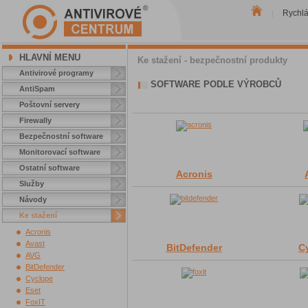
Rychl
|
HLAVNÍ MENU
Ke stažení - bezpečnostní produkty
Antivirové programy
SOFTWARE PODLE VÝROBCŮ
AntiSpam
Poštovní servery
Firewally
Bezpečnostní software
Monitorovací software
Ostatní software
Acronis
Služby
Návody
Ke stažení
Acronis
Avast
BitDefender
C
AVG
BitDefender
Cyclope
Eset
FoxIT