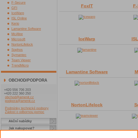
F-Secure
FoxIT
F-
GFI
IceWarp
ISL Online
Kerio
Lamantine Software
McAfee
IceWarp
ISL
Microsoft
NortonLifelock
Sophos
Symantec
Team Viewer
TrendMicro
Lamantine Software
M
OBCHOD/PODPORA
+420 556 706 203
+420 222 360 250
obchod@amenit.cz
podpora@amenit.cz
NortonLifelock
S
Podmínky technické podpory
Žádost o odbornou pomoc
Akční nabídky
Jak nakupovat?
Dárek při nákupu
Team Viewer
Tre