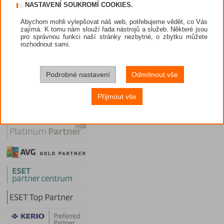
NASTAVENÍ SOUKROMÍ COOKIES.
Způsoby platby
Obchodní podmínky
Abychom mohli vylepšovat náš web, potřebujeme vědět, co Vás
zajímá. K tomu nám slouží řada nástrojů a služeb. Některé jsou
Prodejci
pro správnou funkci naší stránky nezbytné, o zbytku můžete
rozhodnout sami.
Nástroje
Diskuze
Potřebuji poradit
Podrobné nastavení
Odmítnout vše
VIP sekce
Přijmout vše