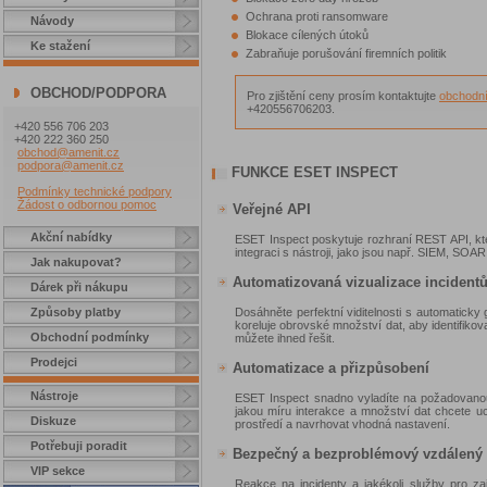
Ochrana proti ransomware
Návody
Blokace cílených útoků
Ke stažení
Zabraňuje porušování firemních politik
OBCHOD/PODPORA
Pro zjištění ceny prosím kontaktujte
obchodní
+420556706203.
+420 556 706 203
+420 222 360 250
obchod@amenit.cz
podpora@amenit.cz
FUNKCE ESET INSPECT
Podmínky technické podpory
Žádost o odbornou pomoc
Veřejné API
Akční nabídky
ESET Inspect poskytuje rozhraní REST API, kter
integraci s nástroji, jako jsou např. SIEM, SOAR
Jak nakupovat?
Automatizovaná vizualizace incident
Dárek při nákupu
Způsoby platby
Dosáhněte perfektní viditelnosti s automaticky
koreluje obrovské množství dat, aby identifikova
Obchodní podmínky
můžete ihned řešit.
Prodejci
Automatizace a přizpůsobení
Nástroje
ESET Inspect snadno vyladíte na požadovanou 
jakou míru interakce a množství dat chcete u
Diskuze
prostředí a navrhovat vhodná nastavení.
Potřebuji poradit
Bezpečný a bezproblémový vzdálený 
VIP sekce
Reakce na incidenty a jakékoli služby pro za