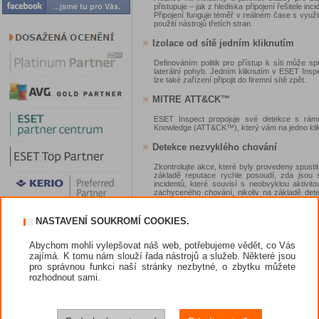
přistupuje – jak z hlediska připojení řešitele i
Připojení funguje téměř v reálném čase s využ
použití nástrojů třetích stran.
Izolace od sítě jedním kliknutím
Definováním politik pro přístup k síti může s
laterální pohyb. Jedním kliknutím v ESET Inspec
lze také zařízení připojit do firemní sítě zpět.
MITRE ATT&CK™
ESET Inspect propojuje své detekce s rám
Knowledge (ATT&CK™), který vám na jedno klikn
Detekce nezvyklého chování
Zkontrolujte akce, které byly provedeny spust
základě reputace rychle posoudí, zda jsou
incidentů, které souvisí s neobvyklou aktivito
zachyceného chování, nikoliv na základě det
skupin podle uživatelů nebo oddělení umožňuj
oprávněn provést konkrétní akci nebo ne.
NASTAVENÍ SOUKROMÍ COOKIES.
Štítky (tagy)
Abychom mohli vylepšovat náš web, potřebujeme vědět, co Vás
Administrátor může rychle filtrovat objekty jak
zajímá. K tomu nám slouží řada nástrojů a služeb. Některé jsou
procesy a skripty. Štítky se sdílejí mezi uživat
pro správnou funkci naší stránky nezbytné, o zbytku můžete
Několik indikátorů narušení bezpečno
rozhodnout sami.
Zobrazte a zablokujte moduly na základě víc
registru, změny souborů a síťová připojení.