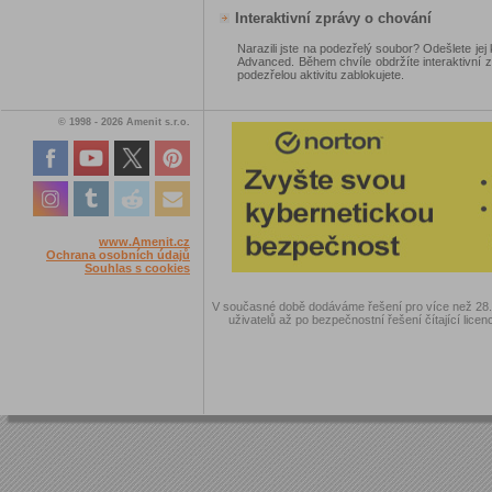
Interaktivní zprávy o chování
Narazili jste na podezřelý soubor? Odešlete 
Advanced. Během chvíle obdržíte interaktivní 
podezřelou aktivitu zablokujete.
© 1998 - 2026 Amenit s.r.o.
www.Amenit.cz
Ochrana osobních údajů
Souhlas s cookies
V současné době dodáváme řešení pro více než 28.00
uživatelů až po bezpečnostní řešení čítající licen