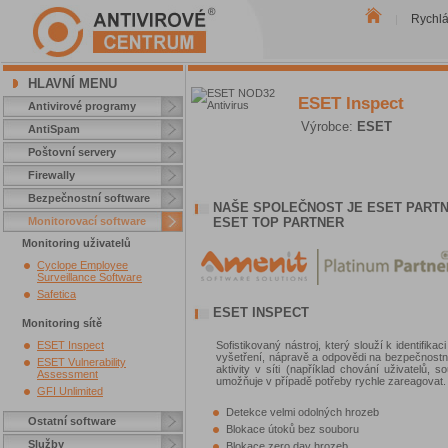
Rychl
|
HLAVNÍ MENU
ESET Inspect
Antivirové programy
Výrobce:
ESET
AntiSpam
Poštovní servery
Firewally
Bezpečnostní software
NAŠE SPOLEČNOST JE ESET PARTN
Monitorovací software
ESET TOP PARTNER
Monitoring uživatelů
Cyclope Employee
Surveillance Software
Safetica
ESET INSPECT
Monitoring sítě
ESET Inspect
Sofistikovaný nástroj, který slouží k identifik
vyšetření, nápravě a odpovědi na bezpečnostn
ESET Vulnerability
aktivity v síti (například chování uživatelů, 
Assessment
umožňuje v případě potřeby rychle zareagovat.
GFI Unlimited
Detekce velmi odolných hrozeb
Ostatní software
Blokace útoků bez souboru
Služby
Blokace zero day hrozeb