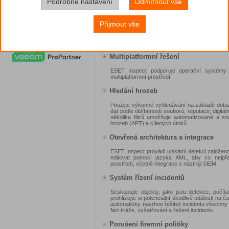
Podrobné nastavení
Odmítnout vše
Možnosti reakce v reálném čase
Náš nástroj XDR je vybaven snadno dostupným
Přijmout vše
vypnutí koncového bodu, izolace koncových b
jakéhokoli spuštěného procesu a zablokování 
možnosti okamžité reakce ESET Inspect, nazý
celou sadu možností vyšetřování a nápravy v p
Multiplatformní řešení
ESET Inspect podporuje operační systémy 
multiplatformní prostředí.
Hledání hrozeb
Použijte výkonné vyhledávání na základě dotazů
dat podle oblíbenosti souborů, reputace, digit
několika filtrů umožňuje automatizované a s
hrozeb (APT) a cílených útoků.
Otevřená architektura a integrace
ESET Inspect provádí unikátní detekci založen
editovat pomocí jazyka XML, aby co nejpře
prostředí, včetně integrace s nástroji SIEM.
Systém řízení incidentů
Seskupujte objekty, jako jsou detekce, počít
prohlížejte si potenciální škodlivé události na
automaticky navrhne řešiteli incidentu všechny
fázi triáže, vyšetřování a řešení incidentu.
Porušení firemní politiky