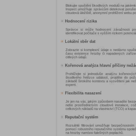
Blokujte spuštění škodlivých modulů na jakémko
Inspect umožňuje správcům detekovat porušení 
cloudová úložiště, anonymní prohlížení webu po
Hodnocení rizika
Správce si může hodnocení závažnosti pop
identifikovat počítače s vyšším rizikem potenciá
Lokální sběr dat
Zobrazte si komplexní údaje o nedávno spušt
času existence hrozby či napadených zařízen
citlivých údajů.
Kořenová analýza hlavní příčiny nežá
Prohlížejte si jednoduše analýzu kořenových
škodlivého řetězce událostí, projděte do po
základě širokého kontextu a vysvětlení jak nešk
experti.
Flexibilita nasazení
Je jen na vás, jakým způsobem nasadíte bezpe
nebo prostřednictvím cloudové instalace, co
celkových nákladů na vlastnictví (TCO) a kapa
Reputační systém
Rozsáhlé filtrování umožňuje bezpečnostním 
pomocí robustního reputačního systému spole
na hrozby namísto falešných poplachů.