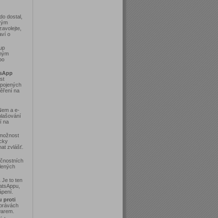
o dostal,
svým
avolejte,
aví o
up
aným
bo
tsApp
st
opojených
ěření na
Nem a e-
hlašování
í na
možnost
icky
hat zvlášť.
čnostních
lených
.
Je to ten
hatsAppu,
ápení.
 proti
zprávách
warem.