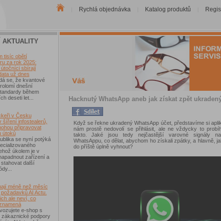
Rychlá objednávka
Katalog produktů
Regis
|
|
|
Í AKTUALITY
tisíc obětí
u za rok 2025:
útočníci sbírají
data už dnes
dá se, že kvantové
rolomí dnešní
 standardy během
ch deseti let...
Hacknutý WhatsApp aneb jak získat zpět ukradený
keři v Česku
 šíření infostealerů,
Když se řekne ukradený WhatsApp účet, představíme si aplik
mohou připravovat
nám prostě nedovolí se přihlásit, ale ne vždycky to prob
u útoků
takto. Jaké jsou tedy nejčastější varovné signály n
blika se nyní potýká
WhatsAppu, co dělat, abychom ho získali zpátky, a hlavně, j
ecializovaného
do příště úplně vyhnout?
ehož úkolem je v
 napadnout zařízení a
 stahovat další
ódy...
ají méně než měsíc
 požadavků AI Actu.
ch ale neví, co
 znamená
vozujete e-shop s
 zákaznické podpory