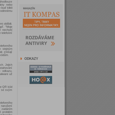
odlouze
akty nebo
buď klikli
rodinnému
 oblíbili.
př. "Moje
ě nechybí
 telefonní
lefonního
e stejným
k získají
 kódům.
ODKAZY
ch. Jejich
 stahování
o odkazu.
malware už
ete QR kód
ky se svým
lefonního
 narušení
 zadáním
né problém
elefonního