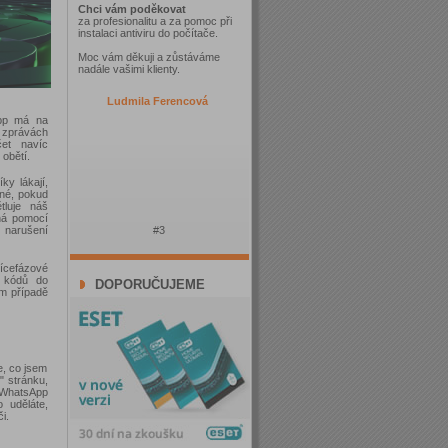
Chci vám poděkovat
za profesionalitu a za pomoc při
instalaci antiviru do počítače.
Moc vám děkuji a zůstáváme
nadále vašimi klienty.
Ludmila Ferencová
App má na
h zprávách
čet navíc
obětí.
ky lákají,
nné, pokud
ětluje náš
há pomocí
#3
o narušení
vícefázové
h kódů do
DOPORUČUJEME
m případě
e, co jsem
" stránku,
. WhatsApp
 uděláte,
i.