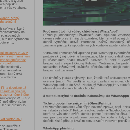
váte AI k tvorbě
ých popisků,
e na vás vztahuje...
tware? Rychlý
zbytečnými
je software, který
Proč nám útočníci vůbec chtějí krást WhatsApp?
ředinstalovaný na
Důvod je jednoduchý: uživatelská data. Aplikace Whats
 repasovaných
celém světě přes 2 miliardy uživatelů, kteří si v šifrovanýc
h, a to buď výrobcem
denně vyměňují citlivé informace. Každý napadený ú
ibutorem...
znamená přístup ke spoustě nových kontaktů a potenciálních 
"Šifrované komunikační aplikace jako WhatsApp kyberútoční
ké incidenty v ČR v
protože skrývají důvěrné konverzace, které jsou zvlášť ce
sly na roční minimum
je účastníkem chatu novinář, aktivista či politik," vysv
etos se obešly bez
bezpečnostní expert Ondrej Kubovič. "Většina útoků probí
 případů
sociálního inženýrství, krádeže přihlašovacích údajů neb
čet incidentů v
bezpečnosti zařízení."
sl a navázal na
rend, který trvá
ě od ledna...
Pro útočníky je dále zajímavý i fakt, že některé aplikace pro 
ověření (např. Microsoft) umožňují zasílání ověřovacíc
WhatsAppu místo do SMS. Hacknutý WhatsApp jim v takové
-Fi na dovolené už
otevře dveře do našich dalších účtů.
 zásadním rizikem,
ávejte na něco jiného
8 metod, kterými se útočníci nabourávají do WhatsAppu
sou veřejné Wi-Fi sítě
í než dříve, riziko
Tiché propojení se zařízením (GhostPairing)
 Jen se přesunulo
Od známého kontaktu vám přijde nevinná zpráva, např. "Hel
vyhrabal/a za fotku!" Přiložený odkaz vede na "facebookovou
která po vás chce ověřit identitu pomocí telefonního čísla
vás pak požádá o potvrzení párovacího kódu a když to
skat Norton 360
útočník získá přístup k vašim konverzacím ve svém prohlížeč
e se soutěže s
WhatsApp phishing
 IT Kompas...