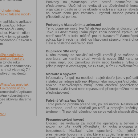
Podvody na WhatsApp vám patrně nemusíme sáh
představovat. Útočníci se vydávají za důvěryhodné kont
organizace (často už dříve ukradené účty) a snaží se, abyste 
říchodem léta
na odkaz nebo pod záminkou urgentní situace poslali 
Česko falešné mobilní
příslušníkovi peníze.
 například o aplikace
Podvody s hlasováním a anketami
 Home App, Pillow
Tento poměrně nový typ WhatsApp podvodu si útočníci velmi
e App či Candy
Jako u GhostPairingu vám přijde zcela nevinná zpráva, na
cher. Hlavním cílem
neteř soutěží o kolo, můžeš pro ni hlasovat?" Samozřejm
ylo v tomto případě
odkaz, který vede na falešnou hlasovací stránku, která chce
ásledováno Českem a
číslo a následně ověřovací kód.
m...
Duplikace SIM karty
U této metody se sociální inženýři zaměřují na vašeho te
ůže sloužit jako
operátora, ze kterého zkusí vymámit novou SIM kartu s
troj pro hackery
číslem, např. pod záminkou ztráty nebo krádeže. S tou pa
u tohoto roku
přístup nejen k WhatsAppu, ale i k SMS, a tím i k ověřovacím
i Gen zaznamenali v
i s ní už více než 7,4
dlivých incidentů...
Malware a spyware
Infostealery fungují na mobilech stejně dobře jako v počítačí
instalaci usnadňuje jailbreak iPhonu nebo rootování Androidu,
WhatsApp aneb jak
aplikací z neověřených zdrojů nebo otevření podezřeléh
t ukradený účet?
Některé zvlášť levné nebo repasované přístroje můžou mít 
komunikační aplikace
předinstalovaný.
sApp kyberútočníky
otože skrývají důvěrné
Falešný WhatsApp Web
e...
Tento podvod probíhá přesně tak, jak zní nadpis. Naskenuj
na stránce, která se oficiálně jen tváří, a propojíte útoční
telefonem. Ti pak vidí všechno, co se ve vašich chatech děje.
hivu
Přesměrovávání hovorů
Útočníci se vydávají za mobilního operátora a během te
hovoru se vás snaží přesvědčit, že došlo k pokusu o
bezpečnosti. Nadiktují vám specifický kód, jehož
přesměrujete hovory na číslo, které si zvolili. To je mimo ji
hlavně ve chvíli, kdy máte nastavený druhý faktor v podobě t