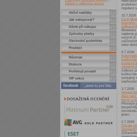
nebo použí
Žádost o odbornou pomoc
produktov
regulace s
Akční nabídky
15.7.2026
Co je bloa
Jak nakupovat?
průvodce 
aplikacemi
Dárek při nákupu
Bloatware 
Způsoby platby
najdeme p
nových či
Obchodní podmínky
zařízeníc
nebo distr
Prodejci
9.7.2026
Kybernetic
Nástroje
květnu kle
a poprvé l
Diskuze
závažných
Celkový po
Potřebuji poradit
květnu kle
sestupný t
VIP sekce
nepřerušen
3.7.2026
Veřejná Wi
dnes není
pozor si d
Přestože j
bezpečnějš
nezmizelo.
jinam...
2.7.2026
Chcete zí
Standard?
Zúčastnět
magazínem