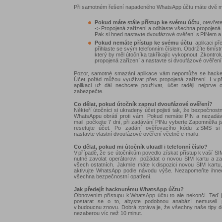
Při samotném řešení napadeného WhatsApp účtu máte dvě m
Pokud máte stále přístup ke svému účtu
, otevřet
-> Propojená zařízení a odhlaste všechna propojená 
Pak si hned nastavte dvoufázové ověření s PINem a
Pokud nemáte přístup ke svému účtu
, aplikaci pře
přihlaste se svým telefonním číslem. Obdržíte 6míst
který by měl útočníka takříkajíc vykopnout. Zkontrolu
propojená zařízení a nastavte si dvoufázové ověření
Pozor, samotné smazání aplikace vám nepomůže se hacker
Účet pořád můžou využívat přes propojená zařízení. I v p
aplikaci už dál nechcete používat, účet raději nejprve 
zabezpečte.
Co dělat, pokud útočník zapnul dvoufázové ověření?
Někteří útočníci si ukradený účet pojistí tak, že bezpečnostn
WhatsAppu obrátí proti vám. Pokud nemáte PIN a nezadával
mail, počkejte 7 dní, při zadávání PINu vyberte Zapomněl/a j
resetujte účet. Po zadání ověřovacího kódu z SMS si
nastavte vlastní dvoufázové ověření včetně e-mailu.
Co dělat, pokud mi útočník ukradl i telefonní číslo?
V případě, že se útočníkům povedlo získat přístup k vaší SIM
nutné zavolat operátorovi, požádat o novou SIM kartu a z
všech ostatních. Jakmile máte k dispozici novou SIM kartu
aktivujte WhatsApp podle návodu výše. Nezapomeňte ihned
všechna bezpečnostní opatření.
Jak předejít hacknutému WhatsApp účtu?
Obnovením přístupu k WhatsApp účtu to ale nekončí. Teď j
postarat se o to, abyste podobnou anabází nemuseli 
v budoucnu znovu. Dobrá zpráva je, že všechny naše tipy 
nezaberou víc než 10 minut.