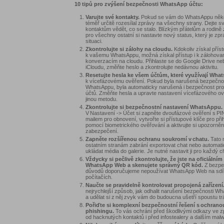
10 tipů pro zvýšení bezpečnosti WhatsApp účtu:
Varujte své kontakty.
Pokud se vám do WhatsAppu někd
téměř určitě rozesílal zprávy na všechny strany. Dejte 
kontaktům vědět, co se stalo. Blízkým přátelům a rodině z
pro všechny ostatní si nastavte nový status, který je zpr
situaci.
Zkontrolujte si zálohy na cloudu.
Kdokoliv získal příst
k vašemu WhatsAppu, možná získal přístup i k zálohov
konverzacím na cloudu. Přihlaste se do Google Drive ne
iCloudu, změňte heslo a zkontrolujte nedávnou aktivitu.
Resetujte hesla ke všem účtům, které využívají Wha
k vícefázovému ověření. Pokud byla narušená bezpečno
WhatsAppu, byla automaticky narušená i bezpečnost pr
účtů. Změňte hesla a upravte nastavení vícefázového ov
jinou metodu.
Zkontrolujte si bezpečnostní nastavení WhatsAppu.
V Nastavení -> Účet si zapněte dvoufázové ověření s PI
mailem pro obnovení, vytvořte si přístupové klíče pro při
pomocí biometrického ověřování a aktivujte si upozorněn
zabezpečení.
Zapněte rozšířenou ochranu soukromí v chatu.
Tato 
ostatním stranám zabrání exportovat chat nebo automat
ukládat média do galerie. Je nutné nastavit ji pro každý c
Vždycky si pečlivě zkontrolujte, že jste na oficiálním
WhatsApp Web
a skenujete správný QR kód.
Z bezpe
důvodů doporučujeme nepoužívat WhatsApp Web na sdí
počítačích.
Naučte se pravidelně kontrolovat propojená zařízení
nejrychlejší způsob, jak odhalit narušení bezpečnosti W
a udělat si z něj zvyk vám do budoucna ušetří spoustu tr
Pořiďte si komplexní bezpečnostní řešení s ochranou
phishingu.
To vás ochrání před škodlivými odkazy ve 
od hacknutých kontaktů i před infostealery a dalším mal