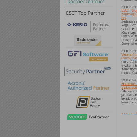
26.6.2026
ESET: S p
zaplavují 
hry
Jednalo se
Yoga Flex
Chase Hom
Race Laun
útočníků b
Polsko, n
Slovenske
24.6.2026
Vaše síť m
útočný nás
Od začátk
výzkumníc
souvislost
milionu ško
23.6.2026
Hacknutý 
získat zpě
Šifrované 
jako What
lákají, pr
konverzac
více v arc