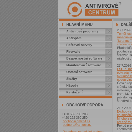
HLAVNÍ MENU
DALŠ
28.7.2026
Antivirové programy
Téměř osm 
ransomwar
AntiSpam
"kvantoví" 
šifrovaná 
Poštovní servery
Předpoklá
počítače p
Firewally
šifrovací
Bezpečnostní software
následující
Monitorovací software
27.7.2026
ESET: Hac
Ostatní software
pokračují v
aktuálně 
Služby
novou vln
Česká repu
Návody
s útoky sp
malwaru, j
Ke stažení
první fázi
pak do něj
škodlivé k
OBCHOD/PODPORA
21.7.2026
E-shopy m
+420 556 706 203
na splnění
+420 222 360 250
Mnoho z ni
obchod@amenit.cz
přesně to
podpora@amenit.cz
Pokud pro
chatbotem
Podmínky technické podpory