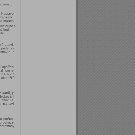
ožnosti:
e Nastavení
zařízení.
 e-mailem.
instalujte a
ný kód,
jte
.
ů zbavit.
řípadě, že
obnovte a
í opatření
i jste e-
ste PIN? a
 okamžitě
 kartě, je
ablokování
, znovu si
 nastavit
e potřeba
procházet
dohromady