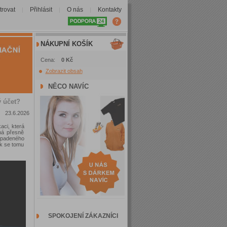
trovat
Přihlásit
O nás
Kontakty
|
|
|
NÁKUPNÍ KOŠÍK
Cena:
0 Kč
Zobrazit obsah
NĚCO NAVÍC
 účet?
23.6.2026
aci, která
íhá přesně
apadeného
ak se tomu
SPOKOJENÍ ZÁKAZNÍCI