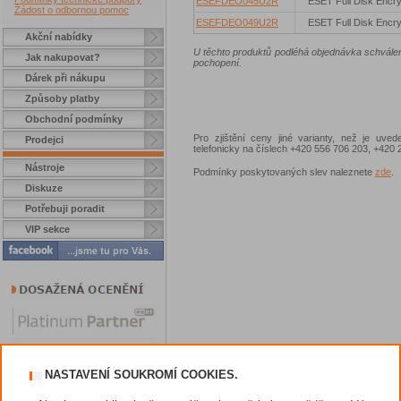
ESEFDEO045U2R
ESET Full Disk Encry
Žádost o odbornou pomoc
ESEFDEO049U2R
ESET Full Disk Encry
Akční nabídky
U těchto produktů podléhá objednávka schvále
Jak nakupovat?
pochopení.
Dárek při nákupu
Způsoby platby
Obchodní podmínky
Pro zjištění ceny jiné varianty, než je uve
Prodejci
telefonicky na číslech +420 556 706 203, +42
Nástroje
Podmínky poskytovaných slev naleznete
zde
.
Diskuze
Potřebuji poradit
VIP sekce
NASTAVENÍ SOUKROMÍ COOKIES.