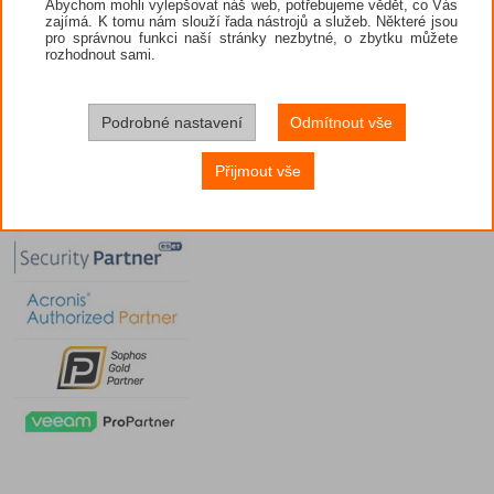
Abychom mohli vylepšovat náš web, potřebujeme vědět, co Vás
zajímá. K tomu nám slouží řada nástrojů a služeb. Některé jsou
pro správnou funkci naší stránky nezbytné, o zbytku můžete
rozhodnout sami.
Podrobné nastavení
Odmítnout vše
Přijmout vše