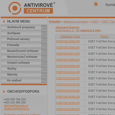
Rychl
|
HLAVNÍ MENU
Katalog
»
Antivirové programy
»
ESET
»
ESET Full 
Antivirové programy
obnovení licence;
počet licencí 5 - 49;
platnost 2 roky
AntiSpam
Objednací číslo
Název
Poštovní servery
ESEFDEO005U2R
ESET Full Disk Encry
Firewally
ESEFDEO006U2R
ESET Full Disk Encry
Bezpečnostní software
ESEFDEO007U2R
ESET Full Disk Encry
Monitorovací software
ESEFDEO008U2R
ESET Full Disk Encry
Ostatní software
ESEFDEO009U2R
ESET Full Disk Encry
Služby
ESEFDEO010U2R
ESET Full Disk Encry
Návody
ESEFDEO015U2R
ESET Full Disk Encry
Ke stažení
ESEFDEO020U2R
ESET Full Disk Encry
ESEFDEO025U2R
ESET Full Disk Encry
OBCHOD/PODPORA
ESEFDEO030U2R
ESET Full Disk Encry
+420 556 706 203
+420 222 360 250
ESEFDEO035U2R
ESET Full Disk Encry
obchod@amenit.cz
podpora@amenit.cz
ESEFDEO040U2R
ESET Full Disk Encry
Podmínky technické podpory