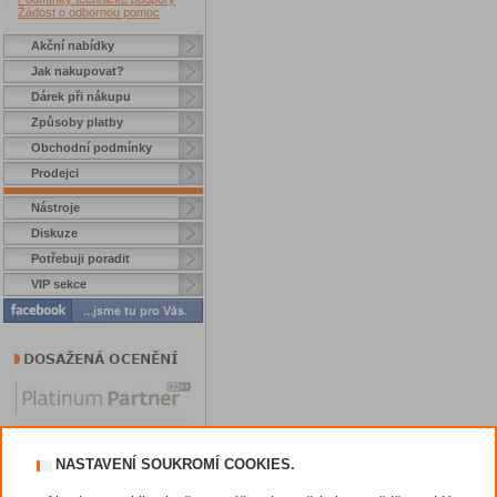
Žádost o odbornou pomoc
Akční nabídky
Jak nakupovat?
Dárek při nákupu
Způsoby platby
Obchodní podmínky
Prodejci
Nástroje
Diskuze
Potřebuji poradit
VIP sekce
NASTAVENÍ SOUKROMÍ COOKIES.