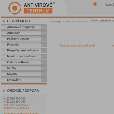
Rychl
|
HLAVNÍ MENU
Katalog
»
Antivirové programy
»
ESET
»
ESET Full
Antivirové programy
AntiSpam
Poštovní servery
Firewally
licence pro nového uživatele
o
Bezpečnostní software
Monitorovací software
Ostatní software
Služby
Návody
Ke stažení
OBCHOD/PODPORA
+420 556 706 203
+420 222 360 250
obchod@amenit.cz
podpora@amenit.cz
Podmínky technické podpory