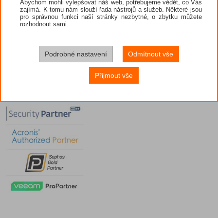
Abychom mohli vylepšovat náš web, potřebujeme vědět, co Vás
zajímá. K tomu nám slouží řada nástrojů a služeb. Některé jsou
pro správnou funkci naší stránky nezbytné, o zbytku můžete
rozhodnout sami.
Podrobné nastavení
Odmítnout vše
Přijmout vše