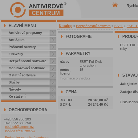
Rychl
|
HLAVNÍ MENU
Katalog
»
Bezpečnostní software
»
ESET
»
ESET Fu
Antivirové programy
FOTOGRAFIE
PRODUK
AntiSpam
ESET Full D
Poštovní servery
roky
PARAMETRY
Firewally
Bezpečnostní software
název
ESET Full Disk
Encryption
Monitorovací software
počet
15
licencí
STÁVAJ
Ostatní software
Informace o výrobci
Služby
Jak zjistím
Návody
CENA
Zadejte čís
Ke stažení
Bez DPH:
20 040,00 Kč
Číslo licenc
S DPH:
24 248,40 Kč
OBCHOD/PODPORA
+420 556 706 203
+420 222 360 250
obchod@amenit.cz
podpora@amenit.cz
Podmínky technické podpory