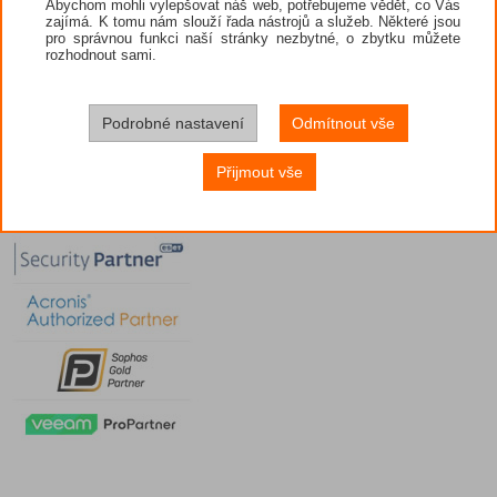
Abychom mohli vylepšovat náš web, potřebujeme vědět, co Vás
zajímá. K tomu nám slouží řada nástrojů a služeb. Některé jsou
pro správnou funkci naší stránky nezbytné, o zbytku můžete
rozhodnout sami.
Podrobné nastavení
Odmítnout vše
Přijmout vše