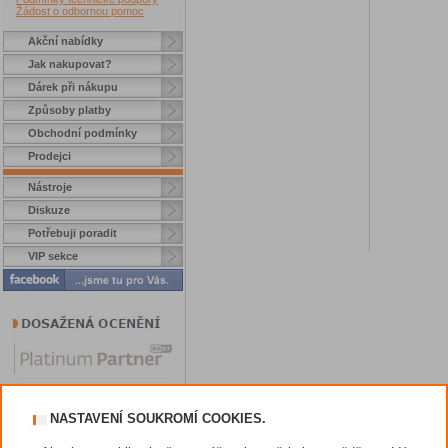
Žádost o odbornou pomoc
Akční nabídky
Jak nakupovat?
Dárek při nákupu
Způsoby platby
Obchodní podmínky
Prodejci
Nástroje
Diskuze
Potřebuji poradit
VIP sekce
NASTAVENÍ SOUKROMÍ COOKIES.