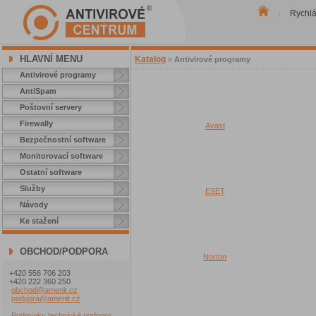
Rychl
|
HLAVNÍ MENU
Katalog
»
Antivirové programy
Antivirové programy
AntiSpam
Poštovní servery
Firewally
Avast
Bezpečnostní software
Monitorovací software
Ostatní software
Služby
ESET
Návody
Ke stažení
OBCHOD/PODPORA
Norton
+420 556 706 203
+420 222 360 250
obchod@amenit.cz
podpora@amenit.cz
Podmínky technické podpory