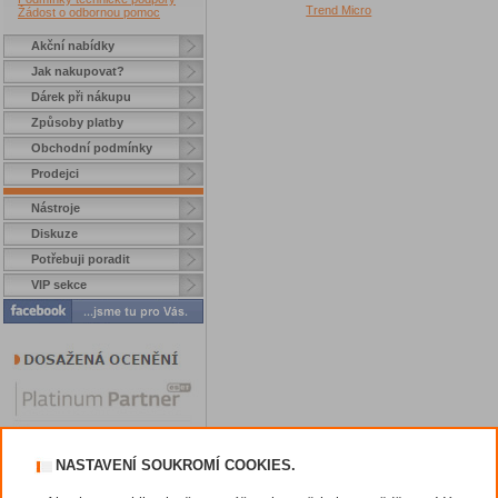
Trend Micro
Žádost o odbornou pomoc
Akční nabídky
Jak nakupovat?
Dárek při nákupu
Způsoby platby
Obchodní podmínky
Prodejci
Nástroje
Diskuze
Potřebuji poradit
VIP sekce
NASTAVENÍ SOUKROMÍ COOKIES.