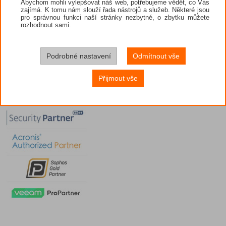
Abychom mohli vylepšovat náš web, potřebujeme vědět, co Vás
zajímá. K tomu nám slouží řada nástrojů a služeb. Některé jsou
pro správnou funkci naší stránky nezbytné, o zbytku můžete
rozhodnout sami.
Podrobné nastavení
Odmítnout vše
Přijmout vše