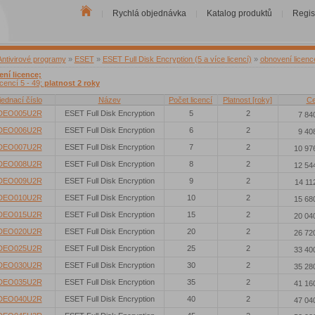
Rychlá objednávka
Katalog produktů
Regis
|
|
|
Antivirové programy
»
ESET
»
ESET Full Disk Encryption (5 a více licencí)
»
obnovení licenc
ní licence;
icencí 5 - 49;
platnost 2 roky
ednací číslo
Název
Počet licencí
Platnost [roky]
C
DEO005U2R
ESET Full Disk Encryption
5
2
7 84
DEO006U2R
ESET Full Disk Encryption
6
2
9 40
DEO007U2R
ESET Full Disk Encryption
7
2
10 97
DEO008U2R
ESET Full Disk Encryption
8
2
12 54
DEO009U2R
ESET Full Disk Encryption
9
2
14 11
DEO010U2R
ESET Full Disk Encryption
10
2
15 68
DEO015U2R
ESET Full Disk Encryption
15
2
20 04
DEO020U2R
ESET Full Disk Encryption
20
2
26 72
DEO025U2R
ESET Full Disk Encryption
25
2
33 40
DEO030U2R
ESET Full Disk Encryption
30
2
35 28
DEO035U2R
ESET Full Disk Encryption
35
2
41 16
DEO040U2R
ESET Full Disk Encryption
40
2
47 04