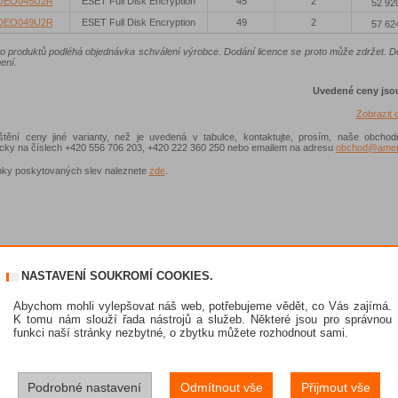
DEO045U2R
ESET Full Disk Encryption
45
2
52 92
DEO049U2R
ESET Full Disk Encryption
49
2
57 62
to produktů podléhá objednávka schválení výrobce. Dodání licence se proto může zdržet. 
ení.
Uvedené ceny jso
Zobrazit
ištění ceny jiné varianty, než je uvedená v tabulce, kontaktujte, prosím, naše obchod
nicky na číslech +420 556 706 203, +420 222 360 250 nebo emailem na adresu
obchod@ameni
ky poskytovaných slev naleznete
zde
.
NASTAVENÍ SOUKROMÍ COOKIES.
Abychom mohli vylepšovat náš web, potřebujeme vědět, co Vás zajímá.
K tomu nám slouží řada nástrojů a služeb. Některé jsou pro správnou
funkci naší stránky nezbytné, o zbytku můžete rozhodnout sami.
Podrobné nastavení
Odmítnout vše
Přijmout vše