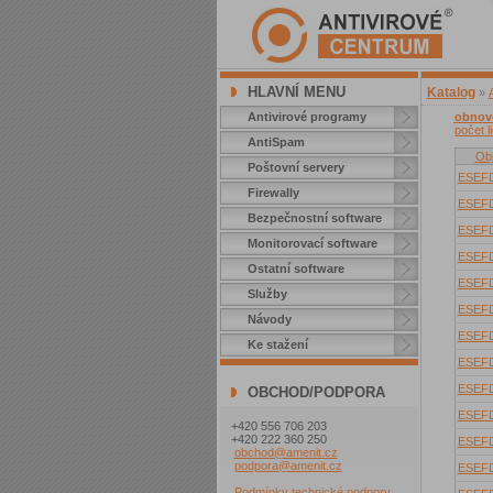
HLAVNÍ MENU
Katalog
»
Antivirové programy
obnove
počet l
AntiSpam
Obj
Poštovní servery
ESEF
Firewally
ESEF
Bezpečnostní software
ESEF
Monitorovací software
ESEF
Ostatní software
ESEF
Služby
ESEF
Návody
ESEF
Ke stažení
ESEF
ESEF
OBCHOD/PODPORA
ESEF
+420 556 706 203
+420 222 360 250
ESEF
obchod@amenit.cz
podpora@amenit.cz
ESEF
Podmínky technické podpory