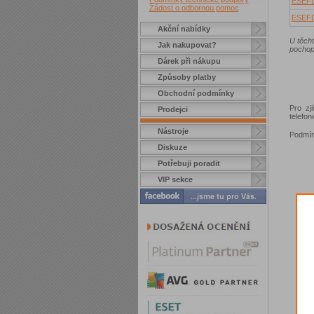
ESEF
Žádost o odbornou pomoc
ESEF
Akční nabídky
U těch
Jak nakupovat?
pochop
Dárek při nákupu
Způsoby platby
Obchodní podmínky
Pro zj
Prodejci
telefo
Nástroje
Podmín
Diskuze
Potřebuji poradit
VIP sekce