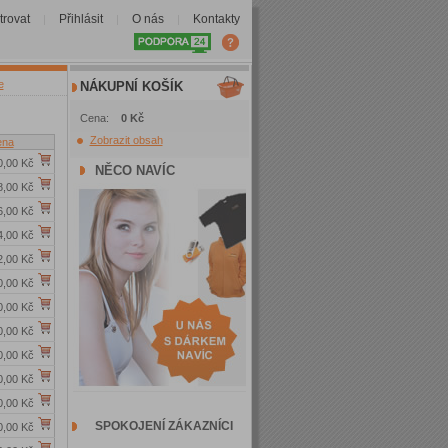
trovat
Přihlásit
O nás
Kontakty
|
|
|
e
NÁKUPNÍ KOŠÍK
Cena:
0 Kč
Zobrazit obsah
ena
0,00 Kč
NĚCO NAVÍC
8,00 Kč
6,00 Kč
4,00 Kč
2,00 Kč
0,00 Kč
0,00 Kč
0,00 Kč
0,00 Kč
0,00 Kč
0,00 Kč
SPOKOJENÍ ZÁKAZNÍCI
0,00 Kč