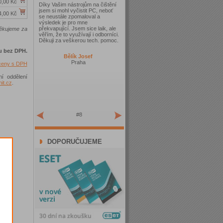
0,00 Kč
Díky Vašim nástrojům na čištění
jsem si mohl vyčistit PC, neboť
4,00 Kč
se neustále zpomaloval a
výsledek je pro mne
překvapující. Jsem sice laik, ale
Děkujeme za
věřím, že to využívají i odborníci.
Děkuji za veškerou tech. pomoc.
u bez DPH.
Bělík Josef
Praha
 ceny s DPH
ní oddělení
t.cz
.
#8
DOPORUČUJEME