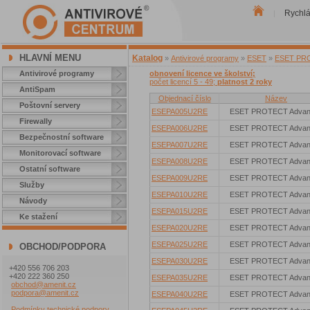
Rychl
|
HLAVNÍ MENU
Katalog
»
Antivirové programy
»
ESET
»
ESET PROT
Antivirové programy
obnovení licence ve školství;
počet licencí 5 - 49;
platnost 2 roky
AntiSpam
Objednací číslo
Název
Poštovní servery
ESEPA005U2RE
ESET PROTECT Advan
Firewally
ESEPA006U2RE
ESET PROTECT Advan
Bezpečnostní software
ESEPA007U2RE
ESET PROTECT Advan
Monitorovací software
ESEPA008U2RE
ESET PROTECT Advan
Ostatní software
ESEPA009U2RE
ESET PROTECT Advan
Služby
ESEPA010U2RE
ESET PROTECT Advan
Návody
ESEPA015U2RE
ESET PROTECT Advan
Ke stažení
ESEPA020U2RE
ESET PROTECT Advan
ESEPA025U2RE
ESET PROTECT Advan
OBCHOD/PODPORA
ESEPA030U2RE
ESET PROTECT Advan
+420 556 706 203
+420 222 360 250
ESEPA035U2RE
ESET PROTECT Advan
obchod@amenit.cz
podpora@amenit.cz
ESEPA040U2RE
ESET PROTECT Advan
Podmínky technické podpory