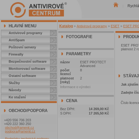
Rychl
|
HLAVNÍ MENU
Katalog
»
Antivirové programy
»
ESET
»
ESET PROT
Antivirové programy
FOTOGRAFIE
PRODUK
AntiSpam
ESET PROTEC
Poštovní servery
platnost 2 r
PARAMETRY
Firewally
Bezpečnostní software
název
ESET PROTECT
Advanced
Monitorovací software
počet
8
licencí
STÁVAJ
Ostatní software
platnost
2
[roky]
Služby
Jak zjistím
Informace o výrobci
Návody
Zadejte čís
Ke stažení
CENA
Číslo licenc
Bez DPH:
14 269,00 Kč
OBCHOD/PODPORA
S DPH:
17 265,50 Kč
+420 556 706 203
+420 222 360 250
obchod@amenit.cz
podpora@amenit.cz
Podmínky technické podpory