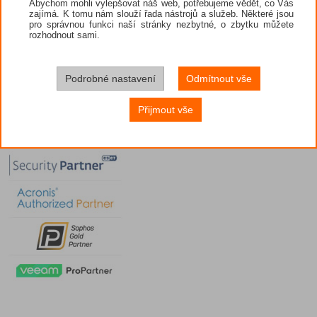
Abychom mohli vylepšovat náš web, potřebujeme vědět, co Vás
zajímá. K tomu nám slouží řada nástrojů a služeb. Některé jsou
pro správnou funkci naší stránky nezbytné, o zbytku můžete
rozhodnout sami.
Podrobné nastavení
Odmítnout vše
Přijmout vše