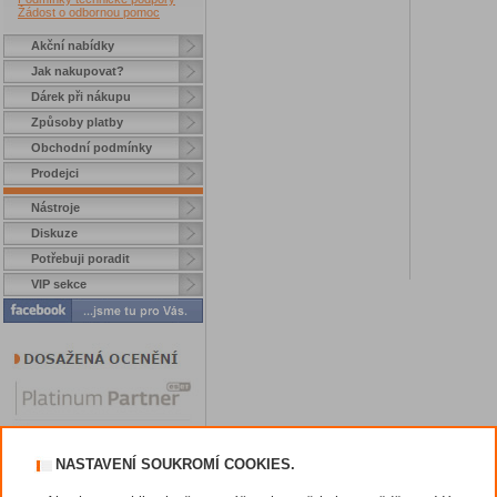
Žádost o odbornou pomoc
Akční nabídky
Jak nakupovat?
Dárek při nákupu
Způsoby platby
Obchodní podmínky
Prodejci
Nástroje
Diskuze
Potřebuji poradit
VIP sekce
NASTAVENÍ SOUKROMÍ COOKIES.