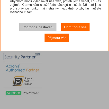
Abychom mohli vylepšovat náš web, potřebujeme vědět, co Vás
zajímá. K tomu nám slouží řada nástrojů a služeb. Některé jsou
pro správnou funkci naší stránky nezbytné, o zbytku můžete
rozhodnout sami.
Podrobné nastavení
Odmítnout vše
Přijmout vše