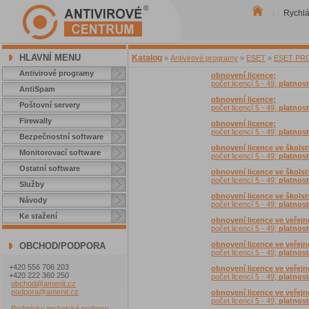
Rychl
|
HLAVNÍ MENU
Katalog
»
Antivirové programy
»
ESET
»
ESET PROT
Antivirové programy
obnovení licence;
počet licencí 5 - 49;
platnost
AntiSpam
obnovení licence;
Poštovní servery
počet licencí 5 - 49;
platnost
Firewally
obnovení licence;
počet licencí 5 - 49;
platnost
Bezpečnostní software
obnovení licence ve školst
Monitorovací software
počet licencí 5 - 49;
platnost
Ostatní software
obnovení licence ve školst
počet licencí 5 - 49;
platnost
Služby
obnovení licence ve školst
Návody
počet licencí 5 - 49;
platnost
Ke stažení
obnovení licence ve veřejn
počet licencí 5 - 49;
platnost
obnovení licence ve veřejn
OBCHOD/PODPORA
počet licencí 5 - 49;
platnost
+420 556 706 203
obnovení licence ve veřejn
+420 222 360 250
počet licencí 5 - 49;
platnost
obchod@amenit.cz
podpora@amenit.cz
obnovení licence ve veřejn
počet licencí 5 - 49;
platnost
Podmínky technické podpory