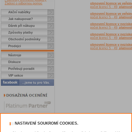
Žádost o odbornou pomoc
obnovení licence ve veřejn
počet licencí 5 - 49;
platnost
Akční nabídky
obnovení licence ve veřejn
počet licencí 5 - 49;
platnost
Jak nakupovat?
obnovení licence v nezisko
Dárek při nákupu
počet licencí 5 - 49;
platnost
Způsoby platby
obnovení licence v nezisko
počet licencí 5 - 49;
platnost
Obchodní podmínky
obnovení licence v nezisko
Prodejci
počet licencí 5 - 49;
platnost
Nástroje
Diskuze
Potřebuji poradit
VIP sekce
NASTAVENÍ SOUKROMÍ COOKIES.