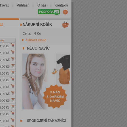
trovat
Přihlásit
O nás
Kontakty
|
|
|
nce
NÁKUPNÍ KOŠÍK
Cena:
0 Kč
Zobrazit obsah
na
8,00 Kč
NĚCO NAVÍC
2,00 Kč
5,00 Kč
9,00 Kč
2,00 Kč
6,00 Kč
5,00 Kč
0,00 Kč
5,00 Kč
4,00 Kč
3,00 Kč
SPOKOJENÍ ZÁKAZNÍCI
2,00 Kč