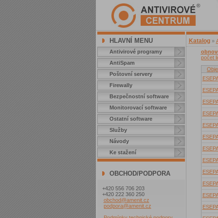
HLAVNÍ MENU
Katalog
»
Antivirové programy
obnove
počet l
AntiSpam
Obje
Poštovní servery
ESEP
Firewally
ESEP
Bezpečnostní software
ESEP
Monitorovací software
ESEP
Ostatní software
ESEP
Služby
ESEP
Návody
ESEP
Ke stažení
ESEP
ESEP
OBCHOD/PODPORA
ESEP
+420 556 706 203
+420 222 360 250
ESEP
obchod@amenit.cz
podpora@amenit.cz
ESEP
Podmínky technické podpory