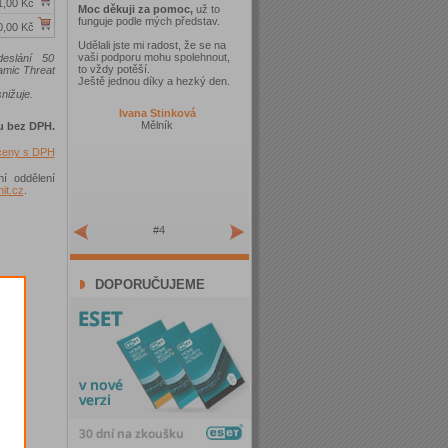
1,00 Kč
Moc děkuji za pomoc,
už to
funguje podle mých představ.
0,00 Kč
Udělali jste mi radost, že se na
vaši podporu mohu spolehnout,
eslání 50
to vždy potěší.
amic Threat
Ještě jednou díky a hezký den.
nižuje.
Ivana Stinková
Mělník
u bez DPH.
 ceny s DPH
ní oddělení
t.cz
.
#4
DOPORUČUJEME