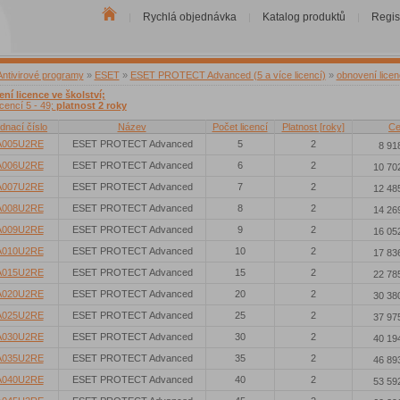
Rychlá objednávka
Katalog produktů
Regis
|
|
|
Antivirové programy
»
ESET
»
ESET PROTECT Advanced (5 a více licencí)
»
obnovení lice
ní licence ve školství;
icencí 5 - 49;
platnost 2 roky
dnací číslo
Název
Počet licencí
Platnost [roky]
Ce
A005U2RE
ESET PROTECT Advanced
5
2
8 91
A006U2RE
ESET PROTECT Advanced
6
2
10 70
A007U2RE
ESET PROTECT Advanced
7
2
12 48
A008U2RE
ESET PROTECT Advanced
8
2
14 26
A009U2RE
ESET PROTECT Advanced
9
2
16 05
A010U2RE
ESET PROTECT Advanced
10
2
17 83
A015U2RE
ESET PROTECT Advanced
15
2
22 78
A020U2RE
ESET PROTECT Advanced
20
2
30 38
A025U2RE
ESET PROTECT Advanced
25
2
37 97
A030U2RE
ESET PROTECT Advanced
30
2
40 19
A035U2RE
ESET PROTECT Advanced
35
2
46 89
A040U2RE
ESET PROTECT Advanced
40
2
53 59