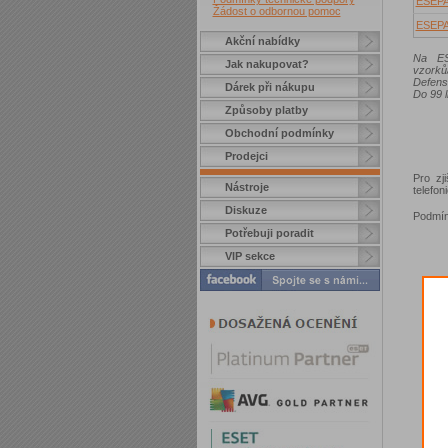
ESEP
Žádost o odbornou pomoc
ESEP
Akční nabídky
Na ES
Jak nakupovat?
vzorků
Defens
Dárek při nákupu
Do 99 l
Způsoby platby
Obchodní podmínky
Prodejci
Pro zj
Nástroje
telefo
Diskuze
Podmín
Potřebuji poradit
VIP sekce