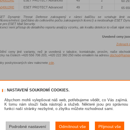
A045U2RE
ESET PROTECT Advanced
45
2
60 29
A049U2RE
ESET PROTECT Advanced
49
2
65 65
ET Dynamic Threat Defense zakoupený v rámci balíčku se vztahuje limit od
/licence/měsíc (počítáno do celkového počtu zakoupených licencí) a neobsahuje ESET Dyn
e pro ESET Mail Security.
icencí není přístup do detailního reportu analýzy vzorku, ale kvalitu detekce to však nijak nes
Uvedené ceny jso
Zobrazit
ištění ceny jiné varianty, než je uvedená v tabulce, kontaktujte, prosím, naše obchod
nicky na číslech +420 556 706 203, +420 222 360 250 nebo emailem na adresu
obchod@ameni
ky poskytovaných slev naleznete
zde
.
NASTAVENÍ SOUKROMÍ COOKIES.
Abychom mohli vylepšovat náš web, potřebujeme vědět, co Vás zajímá.
K tomu nám slouží řada nástrojů a služeb. Některé jsou pro správnou
funkci naší stránky nezbytné, o zbytku můžete rozhodnout sami.
Podrobné nastavení
Odmítnout vše
Přijmout vše