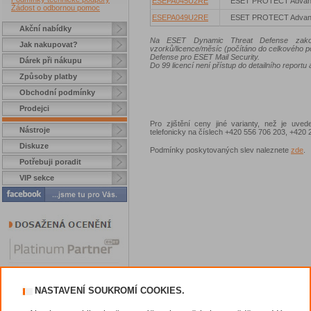
ESEPA045U2RE
ESET PROTECT Advan
Žádost o odbornou pomoc
ESEPA049U2RE
ESET PROTECT Advan
Akční nabídky
Na ESET Dynamic Threat Defense zakoup
Jak nakupovat?
vzorků/licence/měsíc (počítáno do celkového 
Defense pro ESET Mail Security.
Dárek při nákupu
Do 99 licencí není přístup do detailního reportu 
Způsoby platby
Obchodní podmínky
Prodejci
Pro zjištění ceny jiné varianty, než je uve
Nástroje
telefonicky na číslech +420 556 706 203, +42
Diskuze
Podmínky poskytovaných slev naleznete
zde
.
Potřebuji poradit
VIP sekce
NASTAVENÍ SOUKROMÍ COOKIES.