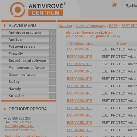
Rychl
|
HLAVNÍ MENU
Katalog
»
Antivirové programy
»
ESET
»
ESET PROT
Antivirové programy
obnovení licence ve školství;
počet licencí 5 - 49;
platnost 2 roky
AntiSpam
Objednací číslo
Název
Poštovní servery
ESEPA005U2RE
ESET PROTECT Advan
Firewally
ESEPA006U2RE
ESET PROTECT Advan
Bezpečnostní software
ESEPA007U2RE
ESET PROTECT Advan
Monitorovací software
ESEPA008U2RE
ESET PROTECT Advan
Ostatní software
ESEPA009U2RE
ESET PROTECT Advan
Služby
ESEPA010U2RE
ESET PROTECT Advan
Návody
ESEPA015U2RE
ESET PROTECT Advan
Ke stažení
ESEPA020U2RE
ESET PROTECT Advan
ESEPA025U2RE
ESET PROTECT Advan
OBCHOD/PODPORA
ESEPA030U2RE
ESET PROTECT Advan
+420 556 706 203
+420 222 360 250
ESEPA035U2RE
ESET PROTECT Advan
obchod@amenit.cz
podpora@amenit.cz
ESEPA040U2RE
ESET PROTECT Advan
Podmínky technické podpory