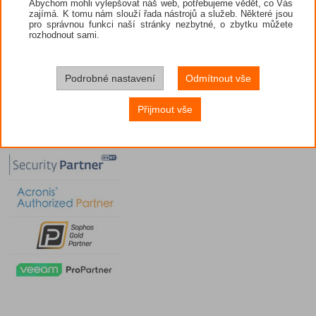
Abychom mohli vylepšovat náš web, potřebujeme vědět, co Vás
zajímá. K tomu nám slouží řada nástrojů a služeb. Některé jsou
pro správnou funkci naší stránky nezbytné, o zbytku můžete
rozhodnout sami.
Podrobné nastavení
Odmítnout vše
Přijmout vše