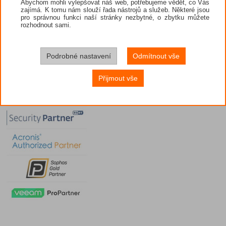
Abychom mohli vylepšovat náš web, potřebujeme vědět, co Vás
zajímá. K tomu nám slouží řada nástrojů a služeb. Některé jsou
pro správnou funkci naší stránky nezbytné, o zbytku můžete
rozhodnout sami.
Podrobné nastavení
Odmítnout vše
Přijmout vše