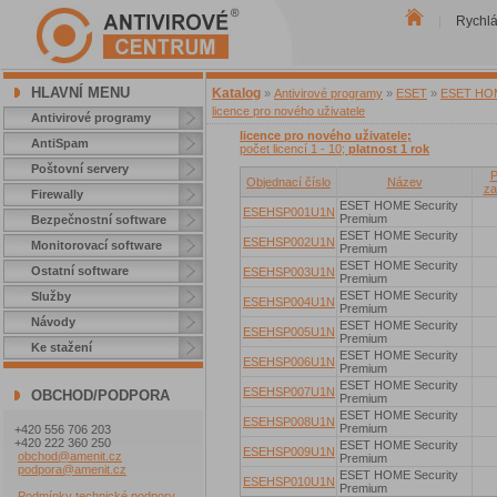
Rychl
|
HLAVNÍ MENU
Katalog
»
Antivirové programy
»
ESET
»
ESET HOME
licence pro nového uživatele
Antivirové programy
licence pro nového uživatele;
AntiSpam
počet licencí 1 - 10;
platnost 1 rok
Poštovní servery
P
Objednací číslo
Název
za
Firewally
ESET HOME Security
ESEHSP001U1N
Premium
Bezpečnostní software
ESET HOME Security
ESEHSP002U1N
Monitorovací software
Premium
ESET HOME Security
Ostatní software
ESEHSP003U1N
Premium
ESET HOME Security
Služby
ESEHSP004U1N
Premium
Návody
ESET HOME Security
ESEHSP005U1N
Premium
Ke stažení
ESET HOME Security
ESEHSP006U1N
Premium
ESET HOME Security
ESEHSP007U1N
OBCHOD/PODPORA
Premium
ESET HOME Security
ESEHSP008U1N
Premium
+420 556 706 203
+420 222 360 250
ESET HOME Security
ESEHSP009U1N
obchod@amenit.cz
Premium
podpora@amenit.cz
ESET HOME Security
ESEHSP010U1N
Premium
Podmínky technické podpory