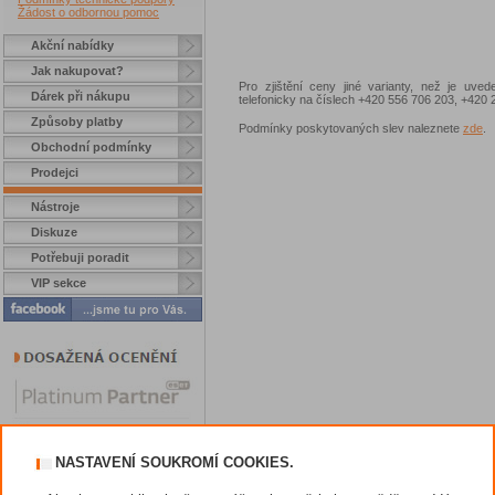
Žádost o odbornou pomoc
Akční nabídky
Jak nakupovat?
Pro zjištění ceny jiné varianty, než je uve
Dárek při nákupu
telefonicky na číslech +420 556 706 203, +42
Způsoby platby
Podmínky poskytovaných slev naleznete
zde
.
Obchodní podmínky
Prodejci
Nástroje
Diskuze
Potřebuji poradit
VIP sekce
NASTAVENÍ SOUKROMÍ COOKIES.