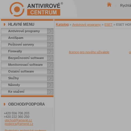
Rychl
|
HLAVNÍ MENU
Katalog
»
Antivirové programy
»
ESET
»
ESET HOME
Antivirové programy
AntiSpam
Poštovní servery
Firewally
licence pro nového uživatele
o
Bezpečnostní software
Monitorovací software
Ostatní software
Služby
Návody
Ke stažení
OBCHOD/PODPORA
+420 556 706 203
+420 222 360 250
obchod@amenit.cz
podpora@amenit.cz
Podmínky technické podpory