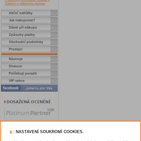
Žádost o odbornou pomoc
Akční nabídky
Jak nakupovat?
Dárek při nákupu
Způsoby platby
Obchodní podmínky
Prodejci
Nástroje
Diskuze
Potřebuji poradit
VIP sekce
NASTAVENÍ SOUKROMÍ COOKIES.