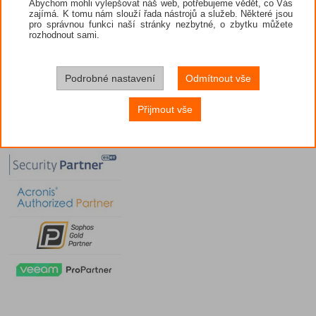
Abychom mohli vylepšovat náš web, potřebujeme vědět, co Vás
zajímá. K tomu nám slouží řada nástrojů a služeb. Některé jsou
pro správnou funkci naší stránky nezbytné, o zbytku můžete
rozhodnout sami.
Podrobné nastavení
Odmítnout vše
Přijmout vše