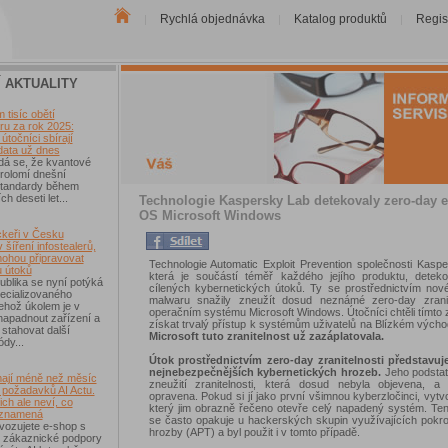
Rychlá objednávka
Katalog produktů
Regis
|
|
|
Í AKTUALITY
tisíc obětí
u za rok 2025:
útočníci sbírají
data už dnes
dá se, že kvantové
rolomí dnešní
 standardy během
ch deseti let...
Technologie Kaspersky Lab detekovaly zero-day e
OS Microsoft Windows
keři v Česku
 šíření infostealerů,
mohou připravovat
Technologie Automatic Exploit Prevention společnosti Kasp
u útoků
která je součástí téměř každého jejího produktu, detekov
blika se nyní potýká
cílených kybernetických útoků. Ty se prostřednictvím nov
ecializovaného
malwaru snažily zneužít dosud neznámé zero-day zranit
ehož úkolem je v
operačním systému Microsoft Windows. Útočníci chtěli tímt
 napadnout zařízení a
získat trvalý přístup k systémům uživatelů na Blízkém vých
 stahovat další
Microsoft tuto zranitelnost už zazáplatovala.
ódy...
Útok prostřednictvím zero-day zranitelnosti představuj
nejnebezpečnějších kybernetických hrozeb.
Jeho podstato
ají méně než měsíc
zneužití zranitelnosti, která dosud nebyla objevena, a 
 požadavků AI Actu.
opravena. Pokud si jí jako první všimnou kyberzločinci, vytvoř
ch ale neví, co
který jim obrazně řečeno otevře celý napadený systém. Te
 znamená
se často opakuje u hackerských skupin využívajících pokroč
vozujete e-shop s
hrozby (APT) a byl použit i v tomto případě.
 zákaznické podpory