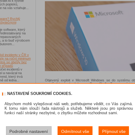
váte AI k tvorbě
ých popisků,
e na vás vztahuje...
tware? Rychlý
zbytečnými
je software, který
ředinstalovaný na
 repasovaných
h, a to buď výrobcem
ibutorem...
ké incidenty v ČR v
sly na roční minimum
etos se obešly bez
 případů
čet incidentů v
sl a navázal na
rend, který trvá
Objevený exploit v Microsoft Windows se do systému obě
ě od ledna...
prostřednictvím backdooru v PowerShellu. Ten po své inici
potřebná oprávnění k nainstalování v systému oběti. Kód m
velmi kvalitní a napsán tak, aby umožnil zneužití co možná 
-Fi na dovolené už
NASTAVENÍ SOUKROMÍ COOKIES.
množství zařízení s Windows.
 zásadním rizikem,
ávejte na něco jiného
V průběhu letošního léta zaútočili kyberzločinci prostředni
sou veřejné Wi-Fi sítě
Abychom mohli vylepšovat náš web, potřebujeme vědět, co Vás zajímá.
hrozby na necelý tucet různých organizací na Blízkém
í než dříve, riziko
K tomu nám slouží řada nástrojů a služeb. Některé jsou pro správnou
Odborníci mají podezření, že původci těchto útoků 
 Jen se přesunulo
funkci naší stránky nezbytné, o zbytku můžete rozhodnout sami.
souvislost se skupinou FruityArmor. Napovídá tomu P
backdoor, který byl v minulosti prokazatelně použit pr
skupinou. Okamžitě po zjištění této hrozby o ní Kasp
informovala Microsoft.
skat Norton 360
Podrobné nastavení
Odmítnout vše
Přijmout vše
Produkty Kaspersky Lab proaktivně detekují tento exp
e se soutěže s
následujícím technologiím:
 IT Kompas...