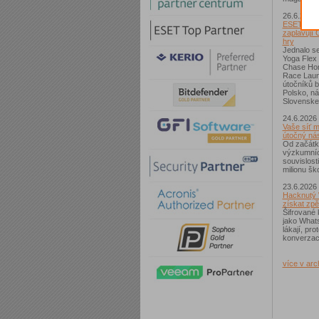
26.6.2026
ESET: S p
zaplavují 
hry
Jednalo se
Yoga Flex
Chase Hom
Race Laun
útočníků b
Polsko, n
Slovenske
24.6.2026
Vaše síť m
útočný nás
Od začátk
výzkumníc
souvislost
milionu ško
23.6.2026
Hacknutý 
získat zpě
Šifrované 
jako What
lákají, pr
konverzac
více v arc