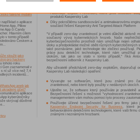
Prostřednictvím behaviorálního detekčního engine a 
říchodem léta
Automatic Exploit Prevention, které jsou součástí bez
Česko falešné mobilní
produktů Kaspersky Lab
Díky pokročilému sandboxování a antimalwarovému enginu,
 například o aplikace
součástí řešení Kaspersky Anti Targeted Attack Platform
 Home App, Pillow
e App či Candy
cher. Hlavním cílem
"V případě zero-day zranitelností je velmi důležité aktivně m
ylo v tomto případě
současný vývoj kybernetických hrozeb. Naše nepřetržit
ásledováno Českem a
kyberbezpečnostního prostředí nám umožňuje nejen odhal
m...
útoky a předpokládat možné oběti různých kyberzločinných s
také poznáváme, jaké technologie tito zločinci používají. P
práce jsou detekční technologie, které nám umožňují p
ůže sloužit jako
útokům, tak jako se stalo v tomto případě," říká Anto
troj pro hackery
bezpečnostní odborník z Kaspersky Lab.
u tohoto roku
i Gen zaznamenali v
Aby uživatelé předcházeli zero-day exploitům, doporučují o
i s ní už více než 7,4
Kaspersky Lab následující opatření:
dlivých incidentů...
Vyvarujte se softwarům, které jsou známé pro ča
zranitelností, nebo které byly použity v nedávných útocích.
WhatsApp aneb jak
t ukradený účet?
Ujistěte se, že software který používáte je pravidelně a
komunikační aplikace
Bezpečnostní řešení s možností "vyhodnocení zranitelnos
sApp kyberútočníky
managementem vám mohou pomoci tyto procesy zautomati
otože skrývají důvěrné
Používejte účinné bezpečnostní řešení pro firmy jako j
e...
Kaspersky Endpoint Security for Business
, které j
behaviorálními detekčními technologiemi, které vaši firmu 
známými i neznámými hrozbami.
hivu