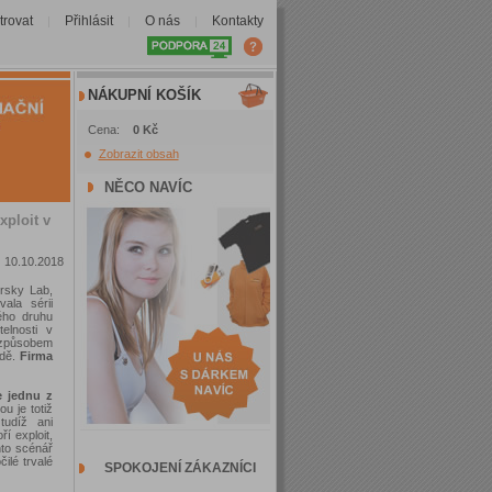
trovat
Přihlásit
O nás
Kontakty
|
|
|
NÁKUPNÍ KOŠÍK
Cena:
0 Kč
Zobrazit obsah
NĚCO NAVÍC
xploit v
10.10.2018
ersky Lab,
ala sérii
ého druhu
elnosti v
o způsobem
odě.
Firma
e jednu z
u je totiž
tudíž ani
í exploit,
nto scénář
ilé trvalé
SPOKOJENÍ ZÁKAZNÍCI