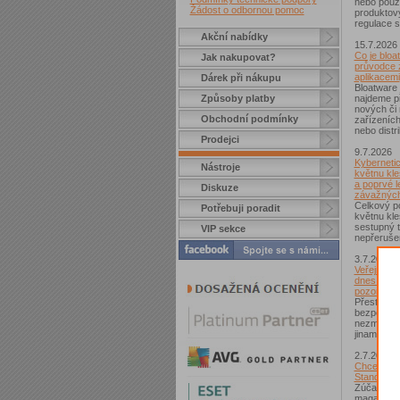
nebo použí
Žádost o odbornou pomoc
produktov
regulace s
Akční nabídky
15.7.2026
Co je bloa
Jak nakupovat?
průvodce 
aplikacemi
Dárek při nákupu
Bloatware 
Způsoby platby
najdeme p
nových či
Obchodní podmínky
zařízeníc
nebo distr
Prodejci
9.7.2026
Kybernetic
Nástroje
květnu kle
a poprvé l
Diskuze
závažných
Celkový po
Potřebuji poradit
květnu kle
sestupný t
VIP sekce
nepřerušen
3.7.2026
Veřejná Wi
dnes není
pozor si d
Přestože j
bezpečnějš
nezmizelo.
jinam...
2.7.2026
Chcete zí
Standard?
Zúčastnět
magazínem