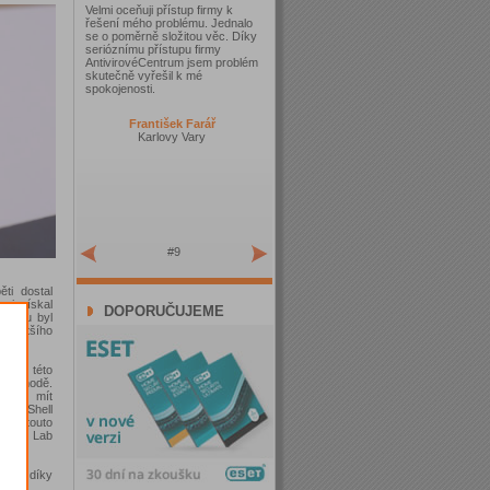
Velmi oceňuji přístup firmy k
řešení mého problému. Jednalo
se o poměrně složitou věc. Díky
serióznímu přístupu firmy
AntivirovéCentrum jsem problém
skutečně vyřešil k mé
spokojenosti.
František Farář
Karlovy Vary
#9
ti dostal
aci získal
DOPORUČUJEME
alwaru byl
největšího
ctvím této
 východě.
mohou mít
owerShell
ávě touto
ersky Lab
loit díky