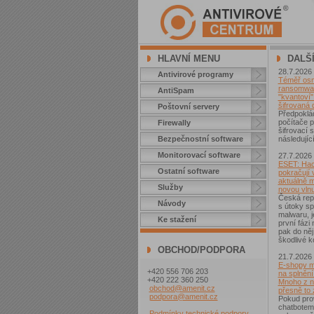
HLAVNÍ MENU
DALŠ
28.7.2026
Antivirové programy
Téměř osm 
ransomwar
AntiSpam
"kvantoví" 
šifrovaná 
Poštovní servery
Předpoklá
počítače p
Firewally
šifrovací
Bezpečnostní software
následující
Monitorovací software
27.7.2026
ESET: Hac
Ostatní software
pokračují v
aktuálně 
Služby
novou vln
Česká repu
Návody
s útoky sp
malwaru, j
Ke stažení
první fázi
pak do něj
škodlivé k
OBCHOD/PODPORA
21.7.2026
E-shopy m
+420 556 706 203
na splnění
+420 222 360 250
Mnoho z ni
obchod@amenit.cz
přesně to
podpora@amenit.cz
Pokud pro
chatbotem
Podmínky technické podpory