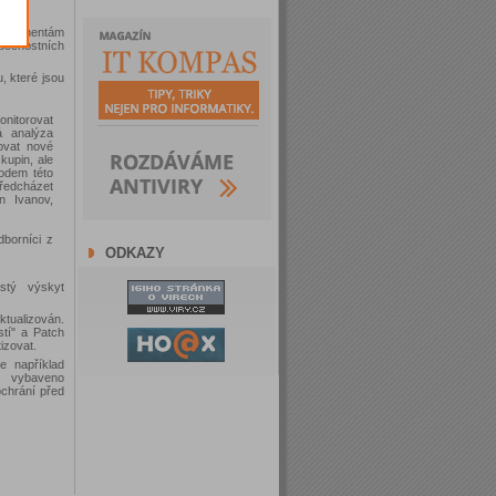
komponentám
pečnostních
 které jsou
onitorovat
á analýza
ovat nové
kupin, ale
lodem této
ředcházet
n Ivanov,
dborníci z
ODKAZY
stý výskyt
ktualizován.
tí" a Patch
zovat.
e například
e vybaveno
ochrání před