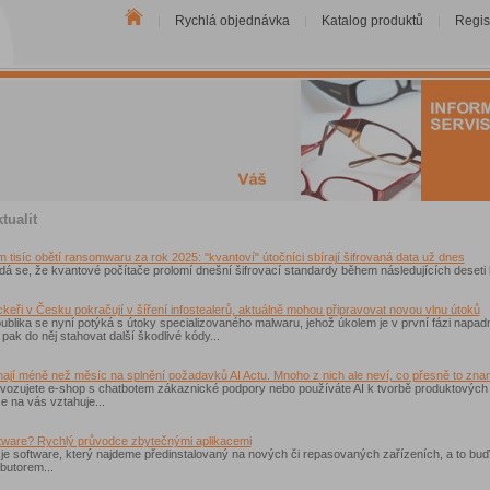
Rychlá objednávka
Katalog produktů
Regis
|
|
|
tualit
tisíc obětí ransomwaru za rok 2025: "kvantoví" útočníci sbírají šifrovaná data už dnes
á se, že kvantové počítače prolomí dnešní šifrovací standardy během následujících deseti le
eři v Česku pokračují v šíření infostealerů, aktuálně mohou připravovat novou vlnu útoků
blika se nyní potýká s útoky specializovaného malwaru, jehož úkolem je v první fázi napad
 pak do něj stahovat další škodlivé kódy...
ají méně než měsíc na splnění požadavků AI Actu. Mnoho z nich ale neví, co přesně to zn
vozujete e-shop s chatbotem zákaznické podpory nebo používáte AI k tvorbě produktových 
e na vás vztahuje...
atware? Rychlý průvodce zbytečnými aplikacemi
 je software, který najdeme předinstalovaný na nových či repasovaných zařízeních, a to b
ibutorem...