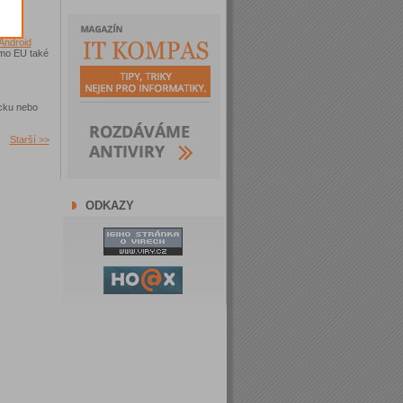
Android
imo EU také
ecku nebo
Starší >>
ODKAZY