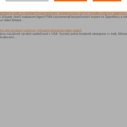
o tom někdy ani neví...
sApp je opět ve službách kyberútočníků, tentokrát přes něj šíří škodlivý kód pro platformu 
ší případy útoků malwarem Agent.FNM zaznamenali bezpečnostní experti ve Španělsku a m
e Velké Británii...
nci drtí evropský průmysl. Výkupné přesahuje milion dolarů
 jsou zasažené výrobní společnosti v USA. Vysoký počet incidentů sledujeme i v Indii, Něm
rálovství...