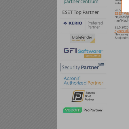
subjektů“ 
26.5.2026
ESET: What
Nejčastěj
například v
21.5.2026
Kyberzloči
Nejčastěji
Spojeném k