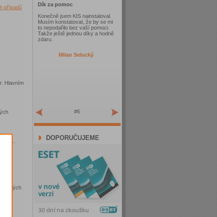
Dík za pomoc
h případů
Konečně jsem KIS nainstaloval.
Musím konstatovat, že by se mi
to nepodařilo bez vaší pomoci.
Takže ještě jednou díky a hodně
zdaru.
Milan Selucký
r. Hlavním
#6
vých
DOPORUČUJEME
zace...
dle svých
ch