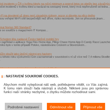
cké incidenty v ČR v květnu klesly na roční minimum a poprvé letos se obešly bez závažnýc
čet incidentů v květnu klesl a navázal na sestupný trend, který trvá nepřerušeně od ledna...
-Fi na dovolené už dnes není zásadním rizikem, pozor si dávejte na něco jiného
sou veřejné Wi-Fi sítě bezpečnější než dříve, riziko nezmizelo. Jen se přesunulo jinam...
skat Norton 360 Standard?
e se soutěže s magazínem IT Kompas...
íchodem léta zaplavují Česko falešné mobilní hry
e například o aplikace Yoga Flex Home App, Pillow Chase Home App či Candy Race Launche
čníků bylo v tomto případě Polsko, následováno Českem a Slovenskem...
ůže sloužit jako útočný nástroj pro hackery
 tohoto roku výzkumníci Gen zaznamenali v souvislosti s ní už více než 7,4 milionu škodli
.
WhatsApp aneb jak získat zpět ukradený účet?
komunikační aplikace jako WhatsApp kyberútočníky lákají, protože skrývají důvěrné konver
NASTAVENÍ SOUKROMÍ COOKIES.
sku narůstají útoky malwarem první linie, experti varují před škodlivým kódem ModiLoader
loudEyE se v Česku šíří především v podobě škodlivé přílohy v podvodných e-mailech...
Abychom mohli vylepšovat náš web, potřebujeme vědět, co Vás zajímá.
K tomu nám slouží řada nástrojů a služeb. Některé jsou pro správnou
funkci naší stránky nezbytné, o zbytku můžete rozhodnout sami.
tavil bezpečnostní řešení pro velké organizace, vládní sektor a kritickou infrastrukturu
SET PRIVATE je modulární – zákazník si nevybírá jedno řešení, ale sestavuje kombinaci po
Podrobné nastavení
Odmítnout vše
Přijmout vše
ší opomenutí a nedorozumění při implementaci nového zákona o kybernetické bezpečnosti
inných subjektů, na které nový ZOKB dopadá, se podstatně rozšířil a celá řada „regulovaný