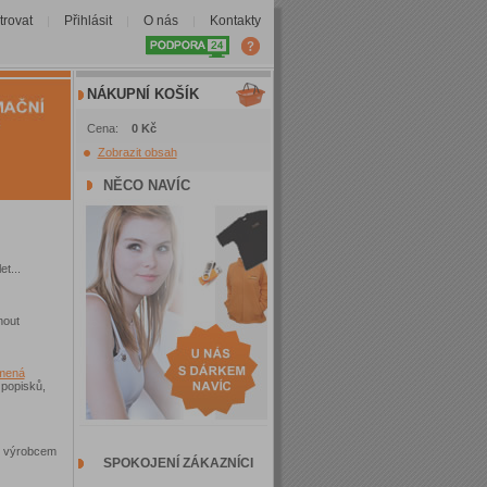
trovat
Přihlásit
O nás
Kontakty
|
|
|
NÁKUPNÍ KOŠÍK
Cena:
0 Kč
Zobrazit obsah
NĚCO NAVÍC
t...
nout
amená
popisků,
uď výrobcem
SPOKOJENÍ ZÁKAZNÍCI