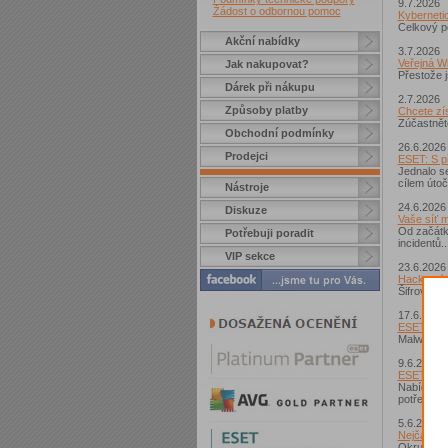
9.7.2026
Žádost o odbornou pomoc
Kyberneti
Celkový po
Akční nabídky
3.7.2026
Veřejná Wi
Jak nakupovat?
Přestože j
Dárek při nákupu
2.7.2026
Způsoby platby
Chcete zí
Zúčastnět
Obchodní podmínky
26.6.2026
Prodejci
ESET: S př
Jednalo s
cílem úto
Nástroje
24.6.2026
Diskuze
Vaše síť m
Od začátku
Potřebuji poradit
incidentů..
VIP sekce
23.6.2026
Hacknutý 
Šifrované 
17.6.2026
ESET: V Če
Malware C
9.6.2026
ESET předs
Nabídka E
potřeb...
5.6.2026
Nejčastěj
Okruh pov