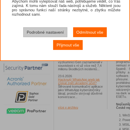
Abychom mohli vylepšovat náš web, potřebujeme vědět, co Vás
zajímá. K tomu nám slouží řada nástrojů a služeb. Některé jsou
26.6.2026
pro správnou funkci naší stránky nezbytné, o zbytku můžete
ESET: S příchodem léta
zaplavují Česko falešné mobilní
rozhodnout sami.
hry
Jednalo se například o aplikace
Yoga Flex Home App, Pillow
Chase Home App či Candy
Zrádné p
Race Launcher. Hlavním cílem
Podrobné nastavení
Odmítnout vše
Spamové 
útočníků bylo v tomto případě
útočníci 
Polsko, následováno Českem a
pohledu l
Slovenskem...
spustitel
Přijmout vše
mohou mít
24.6.2026
na škodliv
Vaše síť může sloužit jako
útočný nástroj pro hackery
"Příloha
Od začátku tohoto roku
programu
výzkumníci Gen zaznamenali v
nemusí mí
souvislosti s ní už více než 7,4
špatně. 
milionu škodlivých incidentů...
přílohy 
software.
23.6.2026
přesune.
Hacknutý WhatsApp aneb jak
prohlédn
získat zpět ukradený účet?
kybernet
Šifrované komunikační aplikace
odcizeným
jako WhatsApp kyberútočníky
na dark w
lákají, protože skrývají důvěrné
ESETu.
konverzace...
Nejčastě
více v archivu
České re
Win3
Power
MSIL/
MSIL/