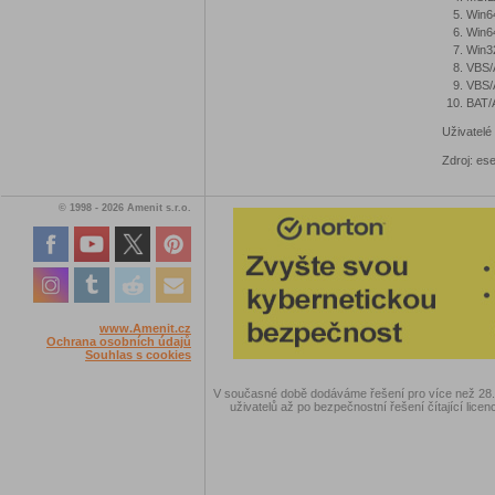
Win6
Win64
Win32
VBS/
VBS/
BAT/
Uživatelé
Zdroj: ese
© 1998 - 2026 Amenit s.r.o.
www.Amenit.cz
Ochrana osobních údajů
Souhlas s cookies
V současné době dodáváme řešení pro více než 28.00
uživatelů až po bezpečnostní řešení čítající licen