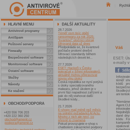
Rychl
|
HLAVNÍ MENU
DALŠÍ AKTUALITY
28.7.2026
Antivirové programy
Téměř osm tisíc obětí
ransomwaru za rok 2025:
AntiSpam
"kvantoví" útočníci sbírají
šifrovaná data už dnes
Poštovní servery
Předpokládá se, že kvantové
počítače prolomí dnešní
Firewally
šifrovací standardy během
Bezpečnostní software
následujících deseti let...
ESET: Úto
e-maily v
Monitorovací software
27.7.2026
ESET: Hackeři v Česku
Ostatní software
pokračují v šíření infostealerů,
aktuálně mohou připravovat
Infosteal
Služby
novou vlnu útoků
téměř sh
Česká republika se nyní potýká
kódů pr
Návody
s útoky specializovaného
bezpečnos
malwaru, jehož úkolem je v
škodlivýc
Ke stažení
první fázi napadnout zařízení a
ani tentok
pak do něj stahovat další
škodlivé kódy...
"Nemáme 
OBCHOD/PODPORA
Agent.CL
21.7.2026
infostea
E-shopy mají méně než měsíc
Nejsilněj
+420 556 706 203
na splnění požadavků AI Actu.
dané dny 
+420 222 360 250
Mnoho z nich ale neví, co
kódu For
obchod@amenit.cz
přesně to znamená
kampaněm
podpora@amenit.cz
Pokud provozujete e-shop s
opakoval
chatbotem zákaznické podpory
kyberhro
Podmínky technické podpory