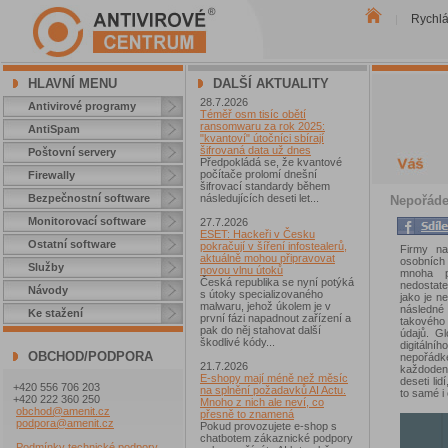
Rychl
|
HLAVNÍ MENU
DALŠÍ AKTUALITY
28.7.2026
Antivirové programy
Téměř osm tisíc obětí
ransomwaru za rok 2025:
AntiSpam
"kvantoví" útočníci sbírají
šifrovaná data už dnes
Poštovní servery
Předpokládá se, že kvantové
počítače prolomí dnešní
Firewally
šifrovací standardy během
Bezpečnostní software
následujících deseti let...
Nepořádek
Monitorovací software
27.7.2026
ESET: Hackeři v Česku
Ostatní software
pokračují v šíření infostealerů,
Firmy na
aktuálně mohou připravovat
osobních
Služby
novou vlnu útoků
mnoha p
Česká republika se nyní potýká
nedostat
Návody
s útoky specializovaného
jako je n
malwaru, jehož úkolem je v
následné
Ke stažení
první fázi napadnout zařízení a
takového 
pak do něj stahovat další
údajů. G
škodlivé kódy...
digitální
OBCHOD/PODPORA
nepořádk
21.7.2026
každodenn
E-shopy mají méně než měsíc
deseti lid
+420 556 706 203
na splnění požadavků AI Actu.
to samé i 
+420 222 360 250
Mnoho z nich ale neví, co
obchod@amenit.cz
přesně to znamená
podpora@amenit.cz
Pokud provozujete e-shop s
chatbotem zákaznické podpory
Podmínky technické podpory