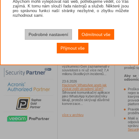
Abychom mohli vylepšovat náš web, potřebujeme vědět, co Vás
všichni z
zajímá. K tomu nám slouží řada nástrojů a služeb. Některé jsou
26.6.2026
pro správnou funkci naší stránky nezbytné, o zbytku můžete
ESET: S příchodem léta
Aktuální
zaplavují Česko falešné mobilní
života za
rozhodnout sami.
hry
Pořádek, 
Jednalo se například o aplikace
ruku v r
Yoga Flex Home App, Pillow
dokumen
Chase Home App či Candy
dovolenou
Race Launcher. Hlavním cílem
a soubory
Podrobné nastavení
Odmítnout vše
útočníků bylo v tomto případě
Polsko, následováno Českem a
"Vzhlede
Slovenskem...
věnovat 
Přijmout vše
bezpečno
24.6.2026
organizo
Vaše síť může sloužit jako
pro lepš
útočný nástroj pro hackery
organizo
Od začátku tohoto roku
bezpečnos
výzkumníci Gen zaznamenali v
prodejů s
souvislosti s ní už více než 7,4
milionu škodlivých incidentů...
Aby se f
odborníc
23.6.2026
Hacknutý WhatsApp aneb jak
získat zpět ukradený účet?
Proškol
Šifrované komunikační aplikace
nejen t
jako WhatsApp kyberútočníky
kterými
lákají, protože skrývají důvěrné
proved
konverzace...
platfo
Pravide
proběhn
více v archivu
Malé a 
odpovíd
správu
Securit