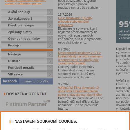
nebo používáte AI k tvorbě
Žádost o odbornou pomoc
produktových popisků,
regulace se na vás vztahuje...
Akční nabídky
15.7.2026
Co je bloatware? Rychlý
Jak nakupovat?
průvodce zbytečnými
aplikacemi
Dárek při nákupu
Bloatware je software, který
Způsoby platby
najdeme předinstalovaný na
nových či repasovaných
Obchodní podmínky
zařízeních, a to buď výrobcem
nebo distributorem...
Prodejci
Digitální
9.7.2026
vytvořen
Kybernetické incidenty v ČR v
Nástroje
kontrolu 
květnu klesly na roční minimum
je v pods
a poprvé letos se obešly bez
Diskuze
% zaměst
závažných případů
identifik
Celkový počet incidentů v
Potřebuji poradit
scénáře 
květnu klesl a navázal na
jejích za
sestupný trend, který trvá
VIP sekce
nepřerušeně od ledna...
Vyřešit p
které s 
3.7.2026
problemat
Veřejná Wi-Fi na dovolené už
složkách
dnes není zásadním rizikem,
zaměstnan
pozor si dávejte na něco jiného
nadřízení
Přestože jsou veřejné Wi-Fi sítě
se podle 
bezpečnější než dříve, riziko
dokument
nezmizelo. Jen se přesunulo
v ideáln
jinam...
kontrolo
selháním
2.7.2026
nebo i úm
Chcete získat Norton 360
NASTAVENÍ SOUKROMÍ COOKIES.
firmu. Ob
Standard?
pro spolu
Zúčastněte se soutěže s
editace 
magazínem IT Kompas...