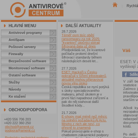
Rychl
|
HLAVNÍ MENU
DALŠÍ AKTUALITY
28.7.2026
Antivirové programy
Téměř osm tisíc obětí
ransomwaru za rok 2025:
AntiSpam
"kvantoví" útočníci sbírají
šifrovaná data už dnes
Poštovní servery
Předpokládá se, že kvantové
počítače prolomí dnešní
Firewally
šifrovací standardy během
Bezpečnostní software
následujících deseti let...
ESET: V z
vydávají
Monitorovací software
27.7.2026
ESET: Hackeři v Česku
Ostatní software
pokračují v šíření infostealerů,
aktuálně mohou připravovat
V září b
Služby
novou vlnu útoků
statisti
Česká republika se nyní potýká
Zatímco j
Návody
s útoky specializovaného
infosteal
malwaru, jehož úkolem je v
pravděpo
Ke stažení
první fázi napadnout zařízení a
starším v
pak do něj stahovat další
škodlivé kódy...
Ačkoli k
OBCHOD/PODPORA
nezopako
21.7.2026
objevova
E-shopy mají méně než měsíc
nebezpe
+420 556 706 203
na splnění požadavků AI Actu.
documents
+420 222 360 250
Mnoho z nich ale neví, co
kódů.
obchod@amenit.cz
přesně to znamená
podpora@amenit.cz
Pokud provozujete e-shop s
Po delší
chatbotem zákaznické podpory
Podmínky technické podpory
Rescoms.