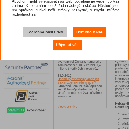
Abychom mohli vylepšovat náš web, potřebujeme vědět, co Vás
když se m
zajímá. K tomu nám slouží řada nástrojů a služeb. Některé jsou
26.6.2026
Útoky na
pro správnou funkci naší stránky nezbytné, o zbytku můžete
ESET: S příchodem léta
Škodlivý
zaplavují Česko falešné mobilní
rozhodnout sami.
hrozeb, 
hry
střídavě
Jednalo se například o aplikace
útočníci
Yoga Flex Home App, Pillow
odkazujíc
Chase Home App či Candy
bezpečnos
Race Launcher. Hlavním cílem
Podrobné nastavení
Odmítnout vše
řad širok
útočníků bylo v tomto případě
každý den
Polsko, následováno Českem a
Slovenskem...
Přijmout vše
"Trojské
soukromí
24.6.2026
infostea
Vaše síť může sloužit jako
složitěj
útočný nástroj pro hackery
nástroj,
Od začátku tohoto roku
systému W
výzkumníci Gen zaznamenali v
přípravy 
souvislosti s ní už více než 7,4
poslední
milionu škodlivých incidentů...
operačníh
někteří u
23.6.2026
informov
Hacknutý WhatsApp aneb jak
zneužívaj
získat zpět ukradený účet?
a nepozor
Šifrované komunikační aplikace
pohled n
jako WhatsApp kyberútočníky
úkolem. 
lákají, protože skrývají důvěrné
dodává Ji
konverzace...
Nejčastě
více v archivu
České rep
Win3
Power
Win3
VBS/