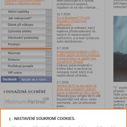
nebo používáte AI k tvorbě
Žádost o odbornou pomoc
BAT/Agent
produktových popisků,
nebezpeč
regulace se na vás vztahuje...
Akční nabídky
15.7.2026
Co je bloatware? Rychlý
Jak nakupovat?
průvodce zbytečnými
aplikacemi
Dárek při nákupu
Bloatware je software, který
Způsoby platby
najdeme předinstalovaný na
nových či repasovaných
Obchodní podmínky
zařízeních, a to buď výrobcem
nebo distributorem...
Prodejci
9.7.2026
Kybernetické incidenty v ČR v
Nástroje
květnu klesly na roční minimum
a poprvé letos se obešly bez
Diskuze
závažných případů
Celkový počet incidentů v
Potřebuji poradit
květnu klesl a navázal na
sestupný trend, který trvá
VIP sekce
nepřerušeně od ledna...
3.7.2026
Veřejná Wi-Fi na dovolené už
"V posl
dnes není zásadním rizikem,
případů. 
pozor si dávejte na něco jiného
Stále pro
Přestože jsou veřejné Wi-Fi sítě
nákupníh
bezpečnější než dříve, riziko
malware 
nezmizelo. Jen se přesunulo
útočníci 
jinam...
dodává: 
je aplika
2.7.2026
otevřeně 
Chcete získat Norton 360
a odposl
NASTAVENÍ SOUKROMÍ COOKIES.
Standard?
download
Zúčastněte se soutěže s
připomeno
magazínem IT Kompas...