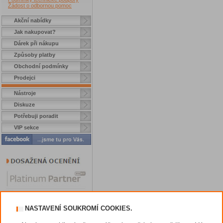
Žádost o odbornou pomoc
Akční nabídky
Jak nakupovat?
Dárek při nákupu
Způsoby platby
Obchodní podmínky
Prodejci
Nástroje
Diskuze
Potřebuji poradit
VIP sekce
NASTAVENÍ SOUKROMÍ COOKIES.