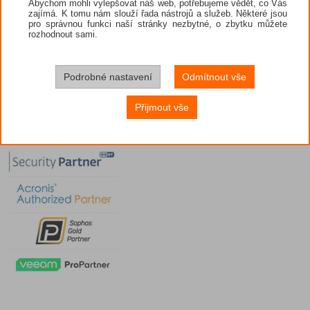
Abychom mohli vylepšovat náš web, potřebujeme vědět, co Vás
zajímá. K tomu nám slouží řada nástrojů a služeb. Některé jsou
pro správnou funkci naší stránky nezbytné, o zbytku můžete
rozhodnout sami.
Podrobné nastavení
Odmítnout vše
Přijmout vše