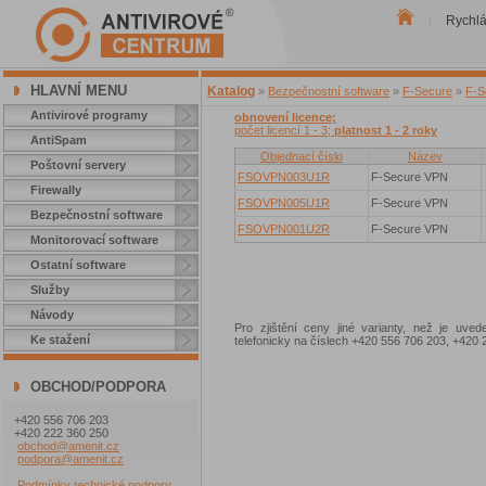
Rychl
|
HLAVNÍ MENU
Katalog
»
Bezpečnostní software
»
F-Secure
»
F-S
Antivirové programy
obnovení licence;
počet licencí 1 - 3;
platnost 1 - 2 roky
AntiSpam
Objednací číslo
Název
Poštovní servery
FSOVPN003U1R
F-Secure VPN
Firewally
FSOVPN005U1R
F-Secure VPN
Bezpečnostní software
FSOVPN001U2R
F-Secure VPN
Monitorovací software
Ostatní software
Služby
Návody
Pro zjištění ceny jiné varianty, než je uve
Ke stažení
telefonicky na číslech +420 556 706 203, +42
OBCHOD/PODPORA
+420 556 706 203
+420 222 360 250
obchod@amenit.cz
podpora@amenit.cz
Podmínky technické podpory