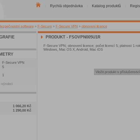
Rychlá objednávka
Katalog produktů
Regis
|
|
|
Bezpečnostní software
»
F-Secure
»
F-Secure VPN
»
obnovení licence
GRAFIE
PRODUKT - FSOVPN005U1R
F-Secure VPN; obnovení licence; počet licencí 5; platnost 1 rok
Windows, Mac OS X, Android, Mac iOS
METRY
F-Secure VPN
5
1
 výrobci
1 066,20 Kč
1 290,00 Kč