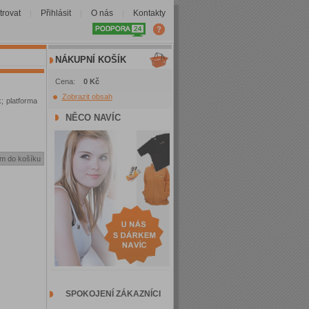
trovat
Přihlásit
O nás
Kontakty
|
|
|
NÁKUPNÍ KOŠÍK
Cena:
0 Kč
Zobrazit obsah
; platforma
NĚCO NAVÍC
SPOKOJENÍ ZÁKAZNÍCI