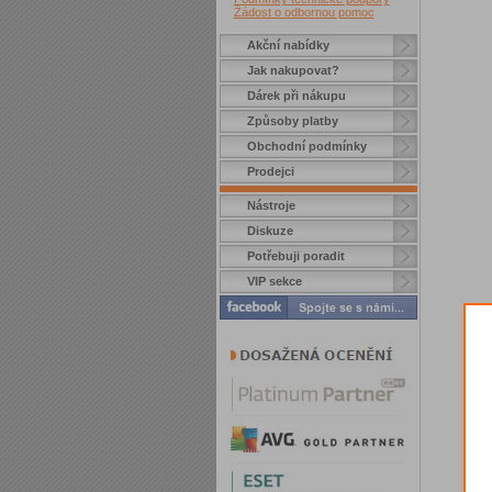
Žádost o odbornou pomoc
Akční nabídky
Jak nakupovat?
Dárek při nákupu
Způsoby platby
Obchodní podmínky
Prodejci
Nástroje
Diskuze
Potřebuji poradit
VIP sekce