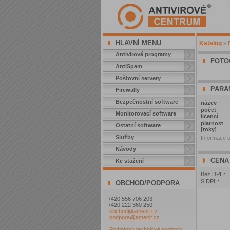
HLAVNÍ MENU
Katalog
»
Antivirové programy
FOTO
AntiSpam
Poštovní servery
PARA
Firewally
Bezpečnostní software
název
počet
Monitorovací software
licencí
platnost
Ostatní software
[roky]
Služby
Informace o
Návody
CENA
Ke stažení
Bez DPH:
S DPH:
OBCHOD/PODPORA
+420 556 706 203
+420 222 360 250
obchod@amenit.cz
podpora@amenit.cz
Podmínky technické podpory