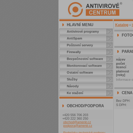
HLAVNÍ MENU
Katalog
»
Antivirové programy
FOTO
AntiSpam
Poštovní servery
PARA
Firewally
Bezpečnostní software
název
počet
Monitorovací software
licencí
platnost
Ostatní software
[roky]
Služby
Informace o
Návody
CENA
Ke stažení
Bez DPH:
S DPH:
OBCHOD/PODPORA
+420 556 706 203
+420 222 360 250
obchod@amenit.cz
podpora@amenit.cz
Podmínky technické podpory