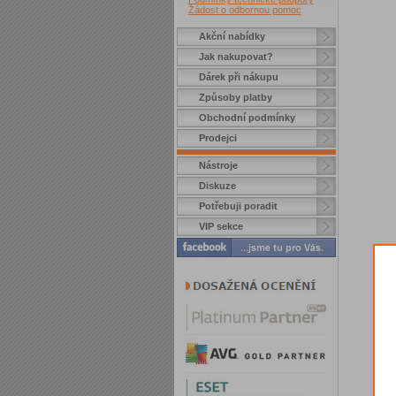
Žádost o odbornou pomoc
Akční nabídky
Jak nakupovat?
Dárek při nákupu
Způsoby platby
Obchodní podmínky
Prodejci
Nástroje
Diskuze
Potřebuji poradit
VIP sekce