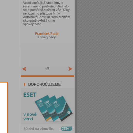
Velmi oceňuji přístup firmy k
řešení mého problému. Jednalo
se o poměrně složitou věc. Díky
serióznímu přístupu firmy
AntivirovéCentrum jsem problém
skutečně vyřešil k mé
spokojenosti.
František Farář
Karlovy Vary
#9
DOPORUČUJEME