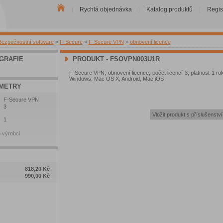
Rychlá objednávka
Katalog produktů
Regis
|
|
|
Bezpečnostní software
»
F-Secure
»
F-Secure VPN
»
obnovení licence
GRAFIE
PRODUKT - FSOVPN003U1R
F-Secure VPN; obnovení licence; počet licencí 3; platnost 1 rok
Windows, Mac OS X, Android, Mac iOS
METRY
F-Secure VPN
3
1
 výrobci
818,20 Kč
990,00 Kč