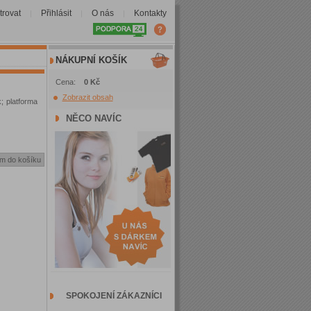
trovat
Přihlásit
O nás
Kontakty
|
|
|
NÁKUPNÍ KOŠÍK
Cena:
0 Kč
Zobrazit obsah
; platforma
NĚCO NAVÍC
SPOKOJENÍ ZÁKAZNÍCI