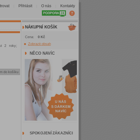
trovat
Přihlásit
O nás
Kontakty
|
|
|
NÁKUPNÍ KOŠÍK
Cena:
0 Kč
Zobrazit obsah
st 2 roky;
NĚCO NAVÍC
SPOKOJENÍ ZÁKAZNÍCI