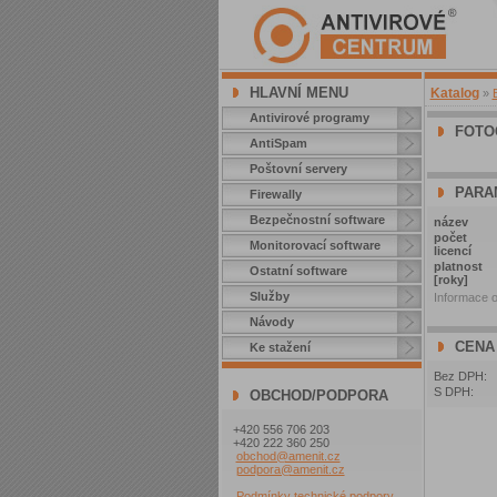
HLAVNÍ MENU
Katalog
»
Antivirové programy
FOTO
AntiSpam
Poštovní servery
PARA
Firewally
Bezpečnostní software
název
počet
Monitorovací software
licencí
platnost
Ostatní software
[roky]
Služby
Informace o
Návody
CENA
Ke stažení
Bez DPH:
S DPH:
OBCHOD/PODPORA
+420 556 706 203
+420 222 360 250
obchod@amenit.cz
podpora@amenit.cz
Podmínky technické podpory