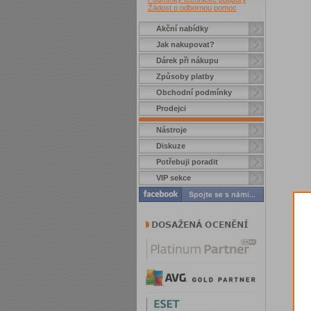
Žádost o odbornou pomoc
Akční nabídky
Jak nakupovat?
Dárek při nákupu
Způsoby platby
Obchodní podmínky
Prodejci
Nástroje
Diskuze
Potřebuji poradit
VIP sekce