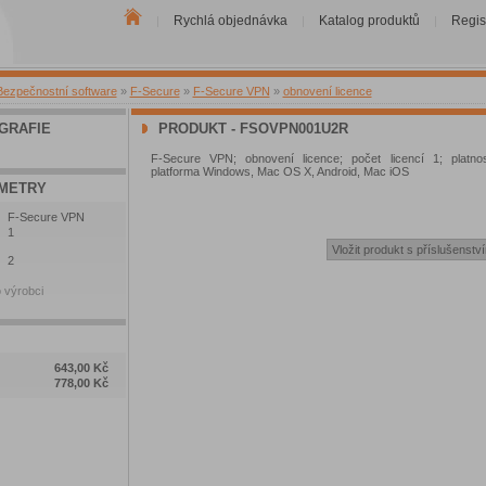
Rychlá objednávka
Katalog produktů
Regis
|
|
|
Bezpečnostní software
»
F-Secure
»
F-Secure VPN
»
obnovení licence
GRAFIE
PRODUKT - FSOVPN001U2R
F-Secure VPN; obnovení licence; počet licencí 1; platno
platforma Windows, Mac OS X, Android, Mac iOS
METRY
F-Secure VPN
1
2
 výrobci
643,00 Kč
778,00 Kč