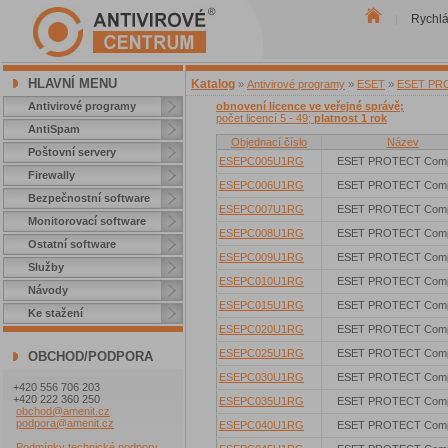
Rychl
|
HLAVNÍ MENU
Katalog
»
Antivirové programy
»
ESET
»
ESET PROT
Antivirové programy
obnovení licence ve veřejné správě;
počet licencí 5 - 49;
platnost 1 rok
AntiSpam
Objednací číslo
Název
Poštovní servery
ESEPC005U1RG
ESET PROTECT Comp
Firewally
ESEPC006U1RG
ESET PROTECT Comp
Bezpečnostní software
ESEPC007U1RG
ESET PROTECT Comp
Monitorovací software
ESEPC008U1RG
ESET PROTECT Comp
Ostatní software
ESEPC009U1RG
ESET PROTECT Comp
Služby
ESEPC010U1RG
ESET PROTECT Comp
Návody
ESEPC015U1RG
ESET PROTECT Comp
Ke stažení
ESEPC020U1RG
ESET PROTECT Comp
ESEPC025U1RG
ESET PROTECT Comp
OBCHOD/PODPORA
ESEPC030U1RG
ESET PROTECT Comp
+420 556 706 203
+420 222 360 250
ESEPC035U1RG
ESET PROTECT Comp
obchod@amenit.cz
podpora@amenit.cz
ESEPC040U1RG
ESET PROTECT Comp
Podmínky technické podpory