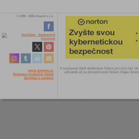
© 1998 - 2026 Amenit s.r.o.
V současné době dodáváme řešení pro více než 28.00
www.Amenit.cz
uživatelů až po bezpečnostní řešení čítající licen
Ochrana osobních údajů
Souhlas s cookies