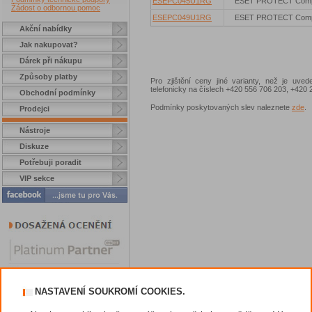
ESEPC045U1RG
ESET PROTECT Comp
Žádost o odbornou pomoc
ESEPC049U1RG
ESET PROTECT Comp
Akční nabídky
Jak nakupovat?
Dárek při nákupu
Způsoby platby
Pro zjištění ceny jiné varianty, než je uve
telefonicky na číslech +420 556 706 203, +42
Obchodní podmínky
Podmínky poskytovaných slev naleznete
zde
.
Prodejci
Nástroje
Diskuze
Potřebuji poradit
VIP sekce
NASTAVENÍ SOUKROMÍ COOKIES.