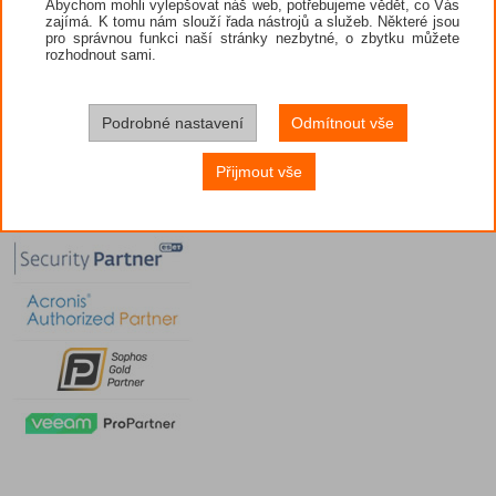
Abychom mohli vylepšovat náš web, potřebujeme vědět, co Vás
zajímá. K tomu nám slouží řada nástrojů a služeb. Některé jsou
pro správnou funkci naší stránky nezbytné, o zbytku můžete
rozhodnout sami.
Podrobné nastavení
Odmítnout vše
Přijmout vše