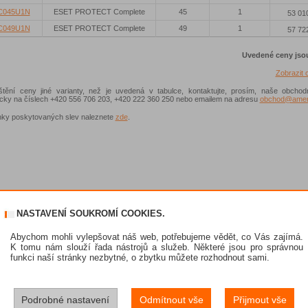
C045U1N
ESET PROTECT Complete
45
1
53 01
C049U1N
ESET PROTECT Complete
49
1
57 72
Uvedené ceny jso
Zobrazit
ištění ceny jiné varianty, než je uvedená v tabulce, kontaktujte, prosím, naše obchod
nicky na číslech +420 556 706 203, +420 222 360 250 nebo emailem na adresu
obchod@ameni
ky poskytovaných slev naleznete
zde
.
NASTAVENÍ SOUKROMÍ COOKIES.
Abychom mohli vylepšovat náš web, potřebujeme vědět, co Vás zajímá.
K tomu nám slouží řada nástrojů a služeb. Některé jsou pro správnou
funkci naší stránky nezbytné, o zbytku můžete rozhodnout sami.
Podrobné nastavení
Odmítnout vše
Přijmout vše