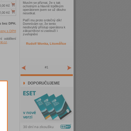
Musím se přiznat, že s tak
0,00 Kč
ochotným a hlavně trpělivým
operátorem jsem se už dlouho
2,00 Kč
nesetkal.
Patří mu proto srdečný dík!
u bez DPH.
Domnívám se, že tento
neobvyklý přístup operátora k
zákazníkovi si zaslouží i
 ceny s DPH
zveřejnění
ní oddělení
t.cz
.
Rudolf Wonka, Litoměřice
#1
DOPORUČUJEME