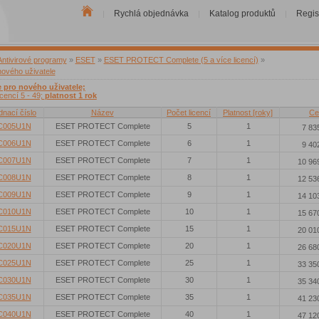
Rychlá objednávka
Katalog produktů
Regis
|
|
|
Antivirové programy
»
ESET
»
ESET PROTECT Complete (5 a více licencí)
»
nového uživatele
e pro nového uživatele;
icencí 5 - 49;
platnost 1 rok
dnací číslo
Název
Počet licencí
Platnost [roky]
Ce
C005U1N
ESET PROTECT Complete
5
1
7 83
C006U1N
ESET PROTECT Complete
6
1
9 40
C007U1N
ESET PROTECT Complete
7
1
10 96
C008U1N
ESET PROTECT Complete
8
1
12 53
C009U1N
ESET PROTECT Complete
9
1
14 10
C010U1N
ESET PROTECT Complete
10
1
15 67
C015U1N
ESET PROTECT Complete
15
1
20 01
C020U1N
ESET PROTECT Complete
20
1
26 68
C025U1N
ESET PROTECT Complete
25
1
33 35
C030U1N
ESET PROTECT Complete
30
1
35 34
C035U1N
ESET PROTECT Complete
35
1
41 23
C040U1N
ESET PROTECT Complete
40
1
47 12