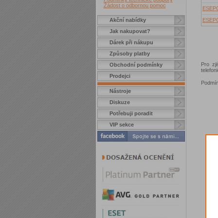
Žádost o odbornou pomoc
ESEP
Akční nabídky
ESEP
Jak nakupovat?
Dárek při nákupu
Způsoby platby
Pro zj
Obchodní podmínky
telefo
Prodejci
Podmín
Nástroje
Diskuze
Potřebuji poradit
VIP sekce