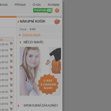
trovat
Přihlásit
O nás
Kontakty
|
|
|
NÁKUPNÍ KOŠÍK
Cena:
0 Kč
Zobrazit obsah
na
NĚCO NAVÍC
5,00 Kč
2,00 Kč
9,00 Kč
6,00 Kč
3,00 Kč
0,00 Kč
0,00 Kč
0,00 Kč
0,00 Kč
0,00 Kč
0,00 Kč
SPOKOJENÍ ZÁKAZNÍCI
0,00 Kč