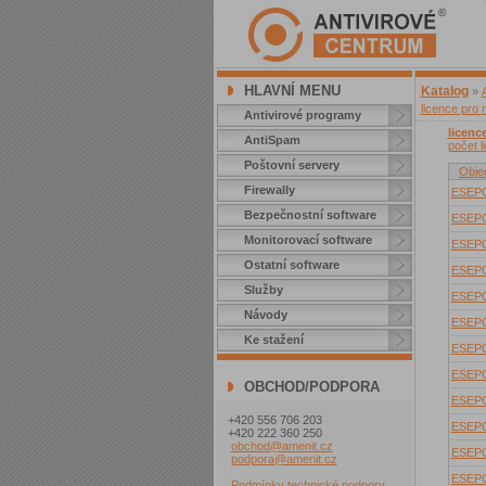
HLAVNÍ MENU
Katalog
»
licence pro 
Antivirové programy
licenc
AntiSpam
počet l
Poštovní servery
Obje
Firewally
ESEP
Bezpečnostní software
ESEP
Monitorovací software
ESEP
Ostatní software
ESEP
Služby
ESEP
Návody
ESEP
Ke stažení
ESEP
ESEP
OBCHOD/PODPORA
ESEP
+420 556 706 203
ESEP
+420 222 360 250
obchod@amenit.cz
ESEP
podpora@amenit.cz
ESEP
Podmínky technické podpory