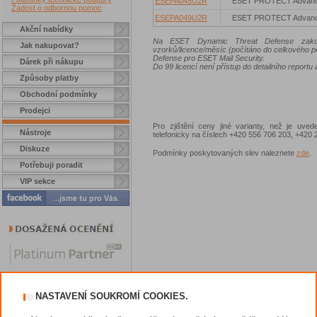
ESEPA045U2R
ESET PROTECT Advan
Žádost o odbornou pomoc
ESEPA049U2R
ESET PROTECT Advan
Akční nabídky
Na ESET Dynamic Threat Defense zakoup
Jak nakupovat?
vzorků/licence/měsíc (počítáno do celkového 
Defense pro ESET Mail Security.
Dárek při nákupu
Do 99 licencí není přístup do detailního reportu 
Způsoby platby
Obchodní podmínky
Prodejci
Pro zjištění ceny jiné varianty, než je uve
Nástroje
telefonicky na číslech +420 556 706 203, +42
Diskuze
Podmínky poskytovaných slev naleznete
zde
.
Potřebuji poradit
VIP sekce
NASTAVENÍ SOUKROMÍ COOKIES.