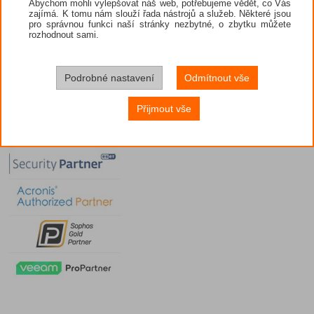
Abychom mohli vylepšovat náš web, potřebujeme vědět, co Vás
zajímá. K tomu nám slouží řada nástrojů a služeb. Některé jsou
pro správnou funkci naší stránky nezbytné, o zbytku můžete
rozhodnout sami.
Podrobné nastavení
Odmítnout vše
Přijmout vše