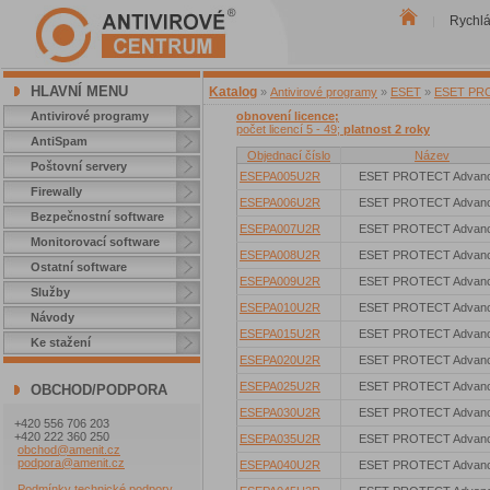
Rychl
|
HLAVNÍ MENU
Katalog
»
Antivirové programy
»
ESET
»
ESET PROT
Antivirové programy
obnovení licence;
počet licencí 5 - 49;
platnost 2 roky
AntiSpam
Objednací číslo
Název
Poštovní servery
ESEPA005U2R
ESET PROTECT Advan
Firewally
ESEPA006U2R
ESET PROTECT Advan
Bezpečnostní software
ESEPA007U2R
ESET PROTECT Advan
Monitorovací software
ESEPA008U2R
ESET PROTECT Advan
Ostatní software
ESEPA009U2R
ESET PROTECT Advan
Služby
ESEPA010U2R
ESET PROTECT Advan
Návody
ESEPA015U2R
ESET PROTECT Advan
Ke stažení
ESEPA020U2R
ESET PROTECT Advan
ESEPA025U2R
ESET PROTECT Advan
OBCHOD/PODPORA
ESEPA030U2R
ESET PROTECT Advan
+420 556 706 203
+420 222 360 250
ESEPA035U2R
ESET PROTECT Advan
obchod@amenit.cz
podpora@amenit.cz
ESEPA040U2R
ESET PROTECT Advan
Podmínky technické podpory