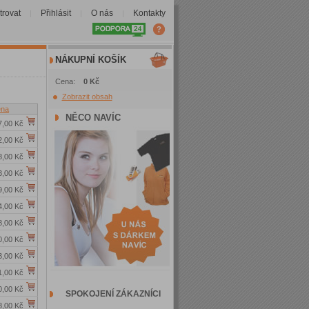
trovat
Přihlásit
O nás
Kontakty
|
|
|
NÁKUPNÍ KOŠÍK
Cena:
0 Kč
Zobrazit obsah
na
NĚCO NAVÍC
7,00 Kč
2,00 Kč
8,00 Kč
3,00 Kč
9,00 Kč
4,00 Kč
8,00 Kč
0,00 Kč
3,00 Kč
1,00 Kč
0,00 Kč
SPOKOJENÍ ZÁKAZNÍCI
8,00 Kč