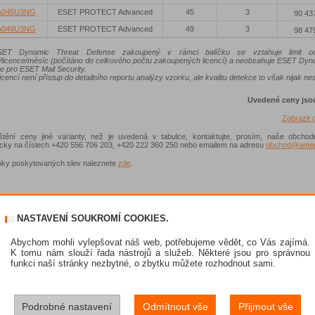
A045U3NG
ESET PROTECT Advanced
45
3
90 43
A049U3NG
ESET PROTECT Advanced
49
3
98 47
ET Dynamic Threat Defense zakoupený v rámci balíčku se vztahuje limit od
/licence/měsíc (počítáno do celkového počtu zakoupených licencí) a neobsahuje ESET Dyn
e pro ESET Mail Security.
icencí není přístup do detailního reportu analýzy vzorku, ale kvalitu detekce to však nijak nes
Uvedené ceny jso
Zobrazit
ištění ceny jiné varianty, než je uvedená v tabulce, kontaktujte, prosím, naše obchod
nicky na číslech +420 556 706 203, +420 222 360 250 nebo emailem na adresu
obchod@ameni
ky poskytovaných slev naleznete
zde
.
NASTAVENÍ SOUKROMÍ COOKIES.
Abychom mohli vylepšovat náš web, potřebujeme vědět, co Vás zajímá.
K tomu nám slouží řada nástrojů a služeb. Některé jsou pro správnou
funkci naší stránky nezbytné, o zbytku můžete rozhodnout sami.
Podrobné nastavení
Odmítnout vše
Přijmout vše