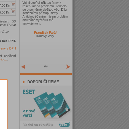
Velmi oceňuji přístup firmy k
7,00 Kč
řešení mého problému. Jednalo
se o poměrně složitou věc. Díky
5,00 Kč
serióznímu přístupu firmy
AntivirovéCentrum jsem problém
skutečně vyřešil k mé
eslání 50
spokojenosti.
amic Threat
nižuje.
František Farář
Karlovy Vary
u bez DPH.
 ceny s DPH
ní oddělení
t.cz
.
#9
DOPORUČUJEME