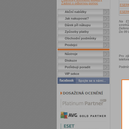
Žádost o odbornou pomoc
ESEP
Akční nabídky
ESEP
Jak nakupovat?
Na ES
vzorků
Dárek při nákupu
Defens
Způsoby platby
Do 99 l
Obchodní podmínky
Prodejci
Nástroje
Pro zj
telefo
Diskuze
Podmín
Potřebuji poradit
VIP sekce