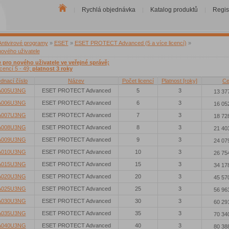
Rychlá objednávka
Katalog produktů
Regis
|
|
|
Antivirové programy
»
ESET
»
ESET PROTECT Advanced (5 a více licencí)
»
nového uživatele
e pro nového uživatele ve veřejné správě;
icencí 5 - 49;
platnost 3 roky
dnací číslo
Název
Počet licencí
Platnost [roky]
Ce
A005U3NG
ESET PROTECT Advanced
5
3
13 37
A006U3NG
ESET PROTECT Advanced
6
3
16 05
A007U3NG
ESET PROTECT Advanced
7
3
18 72
A008U3NG
ESET PROTECT Advanced
8
3
21 40
A009U3NG
ESET PROTECT Advanced
9
3
24 07
A010U3NG
ESET PROTECT Advanced
10
3
26 75
A015U3NG
ESET PROTECT Advanced
15
3
34 17
A020U3NG
ESET PROTECT Advanced
20
3
45 57
A025U3NG
ESET PROTECT Advanced
25
3
56 96
A030U3NG
ESET PROTECT Advanced
30
3
60 29
A035U3NG
ESET PROTECT Advanced
35
3
70 34
A040U3NG
ESET PROTECT Advanced
40
3
80 38