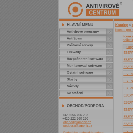
HLAVNÍ MENU
Katalog
»
licence pro 
Antivirové programy
licenc
AntiSpam
počet l
Poštovní servery
Obje
Firewally
ESEP
Bezpečnostní software
ESEP
Monitorovací software
ESEP
Ostatní software
ESEP
Služby
ESEP
Návody
ESEP
Ke stažení
ESEP
ESEP
OBCHOD/PODPORA
ESEP
+420 556 706 203
ESEP
+420 222 360 250
obchod@amenit.cz
ESEP
podpora@amenit.cz
ESEP
Podmínky technické podpory