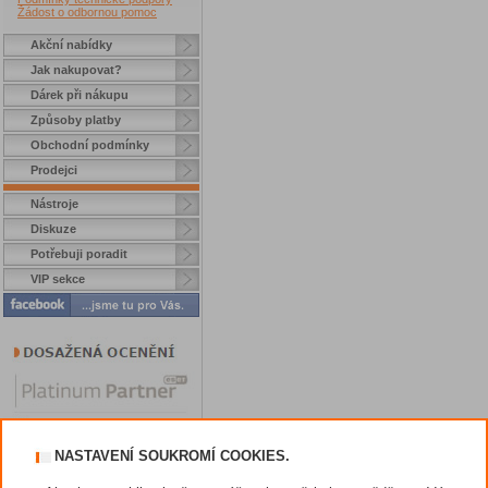
Žádost o odbornou pomoc
Akční nabídky
Jak nakupovat?
Dárek při nákupu
Způsoby platby
Obchodní podmínky
Prodejci
Nástroje
Diskuze
Potřebuji poradit
VIP sekce
NASTAVENÍ SOUKROMÍ COOKIES.