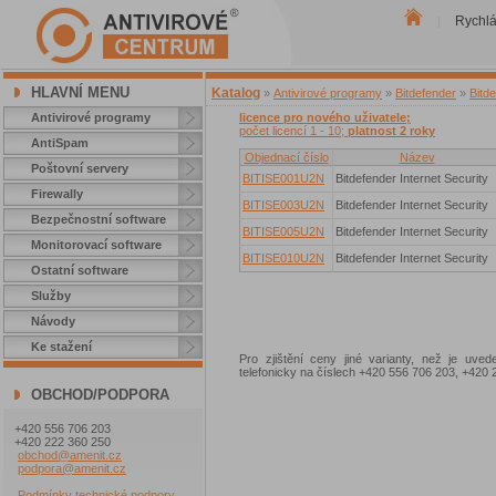
Rychl
|
HLAVNÍ MENU
Katalog
»
Antivirové programy
»
Bitdefender
»
Bitde
Antivirové programy
licence pro nového uživatele;
počet licencí 1 - 10;
platnost 2 roky
AntiSpam
Objednací číslo
Název
Poštovní servery
BITISE001U2N
Bitdefender Internet Security
Firewally
BITISE003U2N
Bitdefender Internet Security
Bezpečnostní software
BITISE005U2N
Bitdefender Internet Security
Monitorovací software
BITISE010U2N
Bitdefender Internet Security
Ostatní software
Služby
Návody
Ke stažení
Pro zjištění ceny jiné varianty, než je uve
telefonicky na číslech +420 556 706 203, +42
OBCHOD/PODPORA
+420 556 706 203
+420 222 360 250
obchod@amenit.cz
podpora@amenit.cz
Podmínky technické podpory