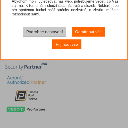
Abychom mohli vylepšovat náš web, potřebujeme vědět, co Vás
zajímá. K tomu nám slouží řada nástrojů a služeb. Některé jsou
pro správnou funkci naší stránky nezbytné, o zbytku můžete
rozhodnout sami.
Podrobné nastavení
Odmítnout vše
Přijmout vše