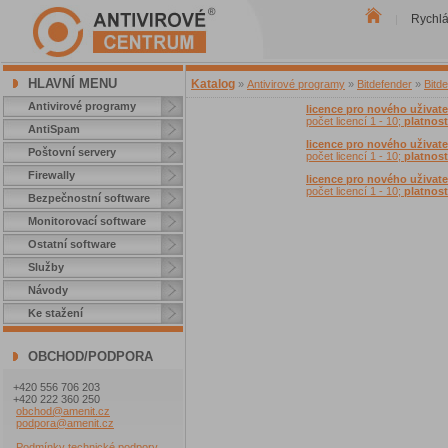
Rychl
|
HLAVNÍ MENU
Katalog
»
Antivirové programy
»
Bitdefender
»
Bitde
Antivirové programy
licence pro nového uživate
počet licencí 1 - 10;
platnost
AntiSpam
licence pro nového uživate
Poštovní servery
počet licencí 1 - 10;
platnost
Firewally
licence pro nového uživate
počet licencí 1 - 10;
platnost
Bezpečnostní software
Monitorovací software
Ostatní software
Služby
Návody
Ke stažení
OBCHOD/PODPORA
+420 556 706 203
+420 222 360 250
obchod@amenit.cz
podpora@amenit.cz
Podmínky technické podpory