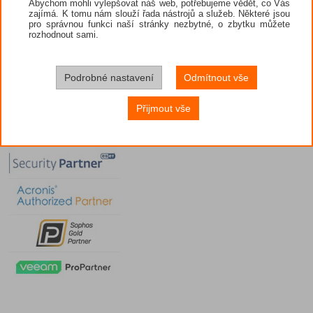
Abychom mohli vylepšovat náš web, potřebujeme vědět, co Vás
zajímá. K tomu nám slouží řada nástrojů a služeb. Některé jsou
pro správnou funkci naší stránky nezbytné, o zbytku můžete
rozhodnout sami.
Podrobné nastavení
Odmítnout vše
Přijmout vše