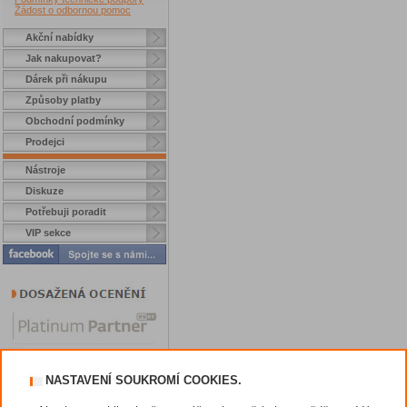
Žádost o odbornou pomoc
Akční nabídky
Jak nakupovat?
Dárek při nákupu
Způsoby platby
Obchodní podmínky
Prodejci
Nástroje
Diskuze
Potřebuji poradit
VIP sekce
NASTAVENÍ SOUKROMÍ COOKIES.