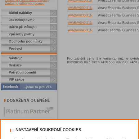
AVABAV025U1N
Avast Essential Business S
Žádost o odbornou pomoc
AVABAV030U1N
Avast Essential Business S
Akční nabídky
AVABAV035U1N
Avast Essential Business S
Jak nakupovat?
AVABAV040U1N
Avast Essential Business S
Dárek při nákupu
AVABAV045U1N
Avast Essential Business S
Způsoby platby
Obchodní podmínky
Prodejci
Nástroje
Pro zjištění ceny jiné varianty, než je uve
telefonicky na číslech +420 556 706 203, +42
Diskuze
Potřebuji poradit
VIP sekce
NASTAVENÍ SOUKROMÍ COOKIES.