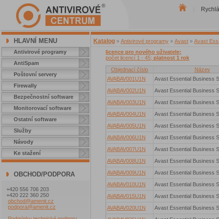
Rychl
|
HLAVNÍ MENU
Katalog
»
Antivirové programy
»
Avast
»
Avast Esse
Antivirové programy
licence pro nového uživatele;
počet licencí 1 - 45;
platnost 1 rok
AntiSpam
Objednací číslo
Název
Poštovní servery
AVABAV001U1N
Avast Essential Business S
Firewally
AVABAV002U1N
Avast Essential Business S
Bezpečnostní software
AVABAV003U1N
Avast Essential Business S
Monitorovací software
AVABAV004U1N
Avast Essential Business S
Ostatní software
AVABAV005U1N
Avast Essential Business S
Služby
AVABAV006U1N
Avast Essential Business S
Návody
AVABAV007U1N
Avast Essential Business S
Ke stažení
AVABAV008U1N
Avast Essential Business S
AVABAV009U1N
Avast Essential Business S
OBCHOD/PODPORA
AVABAV010U1N
Avast Essential Business S
+420 556 706 203
+420 222 360 250
AVABAV015U1N
Avast Essential Business S
obchod@amenit.cz
podpora@amenit.cz
AVABAV020U1N
Avast Essential Business S
Podmínky technické podpory