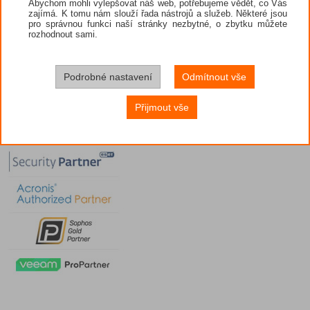
Abychom mohli vylepšovat náš web, potřebujeme vědět, co Vás
zajímá. K tomu nám slouží řada nástrojů a služeb. Některé jsou
pro správnou funkci naší stránky nezbytné, o zbytku můžete
rozhodnout sami.
Podrobné nastavení
Odmítnout vše
Přijmout vše