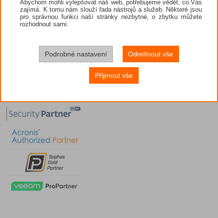
Abychom mohli vylepšovat náš web, potřebujeme vědět, co Vás
zajímá. K tomu nám slouží řada nástrojů a služeb. Některé jsou
pro správnou funkci naší stránky nezbytné, o zbytku můžete
rozhodnout sami.
Podrobné nastavení
Odmítnout vše
Přijmout vše