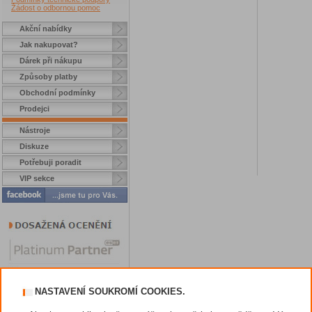
Žádost o odbornou pomoc
Akční nabídky
Jak nakupovat?
Dárek při nákupu
Způsoby platby
Obchodní podmínky
Prodejci
Nástroje
Diskuze
Potřebuji poradit
VIP sekce
NASTAVENÍ SOUKROMÍ COOKIES.