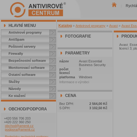
Rychl
|
HLAVNÍ MENU
Katalog
»
Antivirové programy
»
Avast
»
Avast Esse
Antivirové programy
FOTOGRAFIE
PRODUK
AntiSpam
Avast Essen
Poštovní servery
licencí 3; p
PARAMETRY
Firewally
Bezpečnostní software
název
Avast Essential
Business Security
Monitorovací software
počet
3
licencí
Ostatní software
platforma
Windows
Služby
Informace o výrobci
Návody
CENA
Ke stažení
Bez DPH:
2 564,00 Kč
S DPH:
3 102,50 Kč
OBCHOD/PODPORA
+420 556 706 203
+420 222 360 250
obchod@amenit.cz
podpora@amenit.cz
Podmínky technické podpory