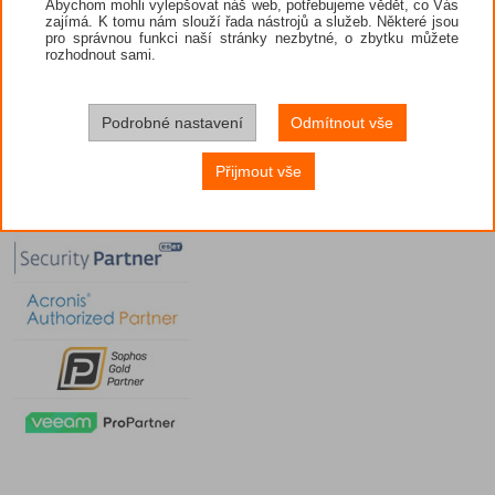
Abychom mohli vylepšovat náš web, potřebujeme vědět, co Vás
zajímá. K tomu nám slouží řada nástrojů a služeb. Některé jsou
pro správnou funkci naší stránky nezbytné, o zbytku můžete
rozhodnout sami.
Podrobné nastavení
Odmítnout vše
Přijmout vše