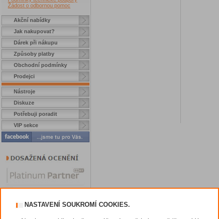
Žádost o odbornou pomoc
Akční nabídky
Jak nakupovat?
Dárek při nákupu
Způsoby platby
Obchodní podmínky
Prodejci
Nástroje
Diskuze
Potřebuji poradit
VIP sekce
NASTAVENÍ SOUKROMÍ COOKIES.