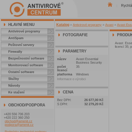
Rychl
|
HLAVNÍ MENU
Katalog
»
Antivirové programy
»
Avast
»
Avast Esse
Antivirové programy
FOTOGRAFIE
PRODUK
AntiSpam
Avast Essen
Poštovní servery
licencí 35; 
PARAMETRY
Firewally
Bezpečnostní software
název
Avast Essential
Business Security
Monitorovací software
počet
35
licencí
Ostatní software
platforma
Windows
Služby
Informace o výrobci
Návody
CENA
Ke stažení
Bez DPH:
26 677,00 Kč
S DPH:
32 279,20 Kč
OBCHOD/PODPORA
+420 556 706 203
+420 222 360 250
obchod@amenit.cz
podpora@amenit.cz
Podmínky technické podpory