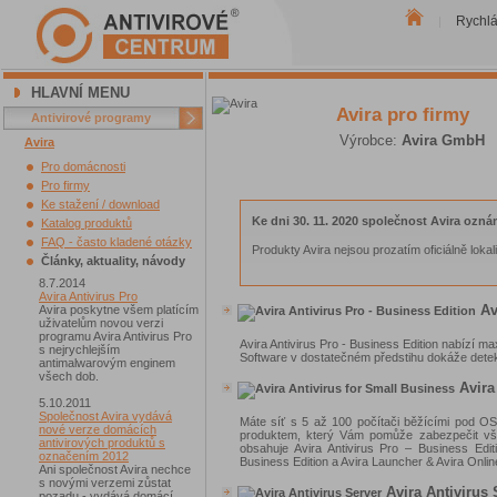
Rychl
|
HLAVNÍ MENU
Avira pro firmy
Antivirové programy
Výrobce:
Avira GmbH
Avira
Pro domácnosti
Pro firmy
Ke stažení / download
Ke dni 30. 11. 2020 společnost Avira ozná
Katalog produktů
FAQ - často kladené otázky
Produkty Avira nejsou prozatím oficiálně lok
Články, aktuality, návody
8.7.2014
Avira Antivirus Pro
Avi
Avira poskytne všem platícím
uživatelům novou verzi
programu Avira Antivirus Pro
Avira Antivirus Pro - Business Edition nabízí 
s nejrychlejším
Software v dostatečném předstihu dokáže deteko
antimalwarovým enginem
všech dob.
Avira
5.10.2011
Společnost Avira vydává
Máte síť s 5 až 100 počítači běžícími pod OS
nové verze domácích
produktem, který Vám pomůže zabezpečit všec
antivirových produktů s
obsahuje Avira Antivirus Pro – Business Edit
označením 2012
Business Edition a Avira Launcher & Avira Onlin
Ani společnost Avira nechce
s novými verzemi zůstat
Avira Antivirus 
pozadu - vydává domácí