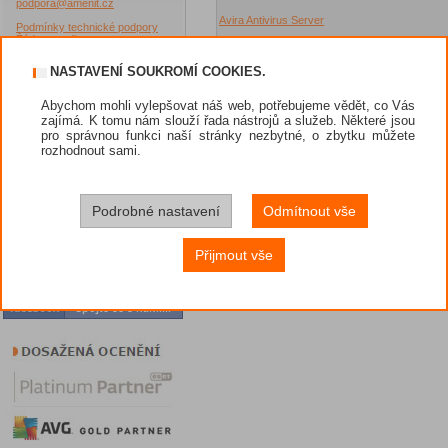
podpora@amenit.cz
Avira Antivirus Server
Podmínky technické podpory
Žádost o odbornou pomoc
Avira Exchange Security
Akční nabídky
NASTAVENÍ SOUKROMÍ COOKIES.
Jak nakupovat?
Avira Managed E-mail
Abychom mohli vylepšovat náš web, potřebujeme vědět, co Vás
Security
Dárek při nákupu
zajímá. K tomu nám slouží řada nástrojů a služeb. Některé jsou
pro správnou funkci naší stránky nezbytné, o zbytku můžete
Způsoby platby
rozhodnout sami.
Avira Antivirus for Endpoint
Obchodní podmínky
Prodejci
Avira Antivirus for Small
Business
Podrobné nastavení
Odmítnout vše
Nástroje
Diskuze
Přijmout vše
Potřebuji poradit
VIP sekce