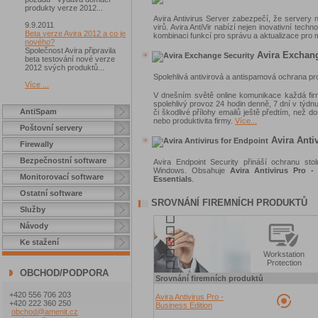
produkty verze 2012...
Avira Antivirus Server zabezpečí, že servery 
9.9.2011
virů. Avira AntiVir nabízí nejen inovativní tech
Beta verze Avira 2012 a co je
kombinaci funkcí pro správu a aktualizace pro m
nového?
Společnost Avira připravila
Avira Exchang
beta testování nové verze
2012 svých produktů...
Spolehlivá antivirová a antispamová ochrana p
Více ...
V dnešním světě online komunikace každá fir
spolehlivý provoz 24 hodin denně, 7 dní v týd
AntiSpam
či škodlivé přílohy emailů ještě předtím, než d
nebo produktivita firmy.
Více...
Poštovní servery
Avira Antiv
Firewally
Bezpečnostní software
Avira Endpoint Security přináší ochranu st
Windows. Obsahuje
Avira Antivirus Pro -
Monitorovací software
Essentials
.
Ostatní software
SROVNÁNÍ FIREMNÍCH PRODUKTŮ
Služby
Návody
Ke stažení
Workstation
Protection
OBCHOD/PODPORA
Srovnání firemních produktů
+420 556 706 203
Avira Antivirus Pro -
+420 222 360 250
Business Edition
obchod@amenit.cz