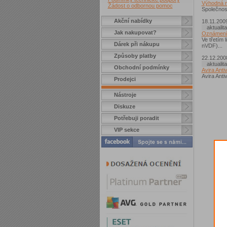
Výhodná n
Žádost o odbornou pomoc
Společnost
Akční nabídky
18.11.200
aktualita
Jak nakupovat?
Oznámení 
Ve třetím
Dárek při nákupu
nVDF)...
Způsoby platby
22.12.200
aktualita
Obchodní podmínky
Avira Anti
Avira Anti
Prodejci
Nástroje
Diskuze
Potřebuji poradit
VIP sekce