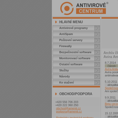
HLAVNÍ MENU
Antivirové programy
AntiSpam
Poštovní servery
Firewally
Bezpečnostní software
Archív čl
Avira An
Monitorovací software
8.7.2014
Ostatní software
článek:
Avira Anti
Služby
Avira posk
antimalwa
Návody
5.10.2011
Ke stažení
aktualita
Společnos
Ani spole
OBCHOD/PODPORA
9.9.2011
aktualita
+420 556 706 203
Beta verz
+420 222 360 250
Společnost
obchod@amenit.cz
podpora@amenit.cz
15.12.200
aktualita
Podmínky technické podpory