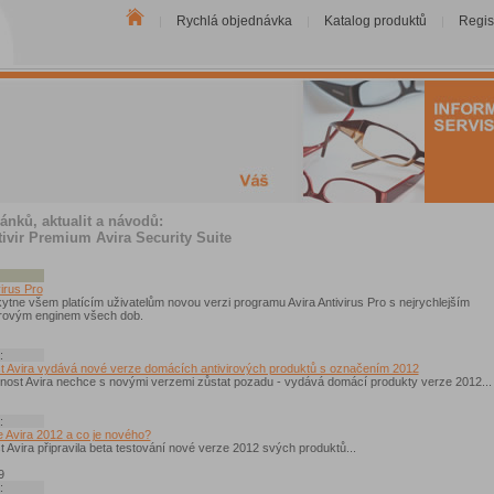
Rychlá objednávka
Katalog produktů
Regis
|
|
|
ánků, aktualit a návodů:
tivir Premium Avira Security Suite
virus Pro
ytne všem platícím uživatelům novou verzi programu Avira Antivirus Pro s nejrychlejším
rovým enginem všech dob.
:
t Avira vydává nové verze domácích antivirových produktů s označením 2012
čnost Avira nechce s novými verzemi zůstat pozadu - vydává domácí produkty verze 2012...
:
e Avira 2012 a co je nového?
 Avira připravila beta testování nové verze 2012 svých produktů...
9
: