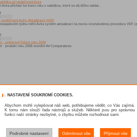
abídka od společnosti Avira
 Avira přichází ke konci roku s nabídkou, které se dá těžko odolat...
9
:
společnosti Avira: Aktualizace nVDF
 listopadovém týdnu mění Avira systém aktualizací na novou vícenásobnou proceduru VDF (
8
:
vir - antivirové řešení roku 2008
vir - produkt roku 2008 ocenění AV-Comparatives
NASTAVENÍ SOUKROMÍ COOKIES.
Abychom mohli vylepšovat náš web, potřebujeme vědět, co Vás zajímá.
K tomu nám slouží řada nástrojů a služeb. Některé jsou pro správnou
funkci naší stránky nezbytné, o zbytku můžete rozhodnout sami.
Podrobné nastavení
Odmítnout vše
Přijmout vše