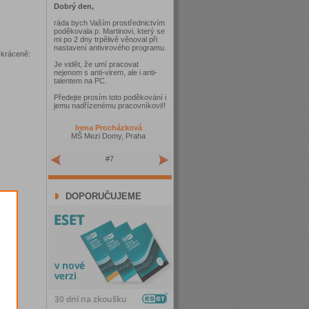
Dobrý den,
ráda bych Vaším prostřednictvím
poděkovala p. Martinovi, který se
mi po 2 dny trpělivě věnoval při
nastavení antivirového programu.
zkráceně:
Je vidět, že umí pracovat
nejenom s anti-virem, ale i anti-
talentem na PC.
Předejte prosím toto poděkování i
jemu nadřízenému pracovníkovi!!
Irena Procházková
MŠ Mezi Domy, Praha
#7
DOPORUČUJEME