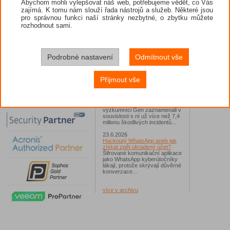
minulosti
Abychom mohli vylepšovat náš web, potřebujeme vědět, co Vás
město, ve
zajímá. K tomu nám slouží řada nástrojů a služeb. Některé jsou
26.6.2026
dalších p
pro správnou funkci naší stránky nezbytné, o zbytku můžete
ESET: S příchodem léta
zjistit z
zaplavují Česko falešné mobilní
rozhodnout sami.
teroristé 
hry
Jednalo se například o aplikace
Podle vě
Yoga Flex Home App, Pillow
první ko
Chase Home App či Candy
bezpečnos
Race Launcher. Hlavním cílem
Podrobné nastavení
Odmítnout vše
řekl Pint
útočníků bylo v tomto případě
se nabízí 
Polsko, následováno Českem a
Slovenskem...
Vědci se n
Přijmout vše
24.6.2026
ZDROJ:
Vaše síť může sloužit jako
útočný nástroj pro hackery
Od začátku tohoto roku
výzkumníci Gen zaznamenali v
souvislosti s ní už více než 7,4
milionu škodlivých incidentů...
23.6.2026
Hacknutý WhatsApp aneb jak
získat zpět ukradený účet?
Šifrované komunikační aplikace
jako WhatsApp kyberútočníky
lákají, protože skrývají důvěrné
konverzace...
více v archivu