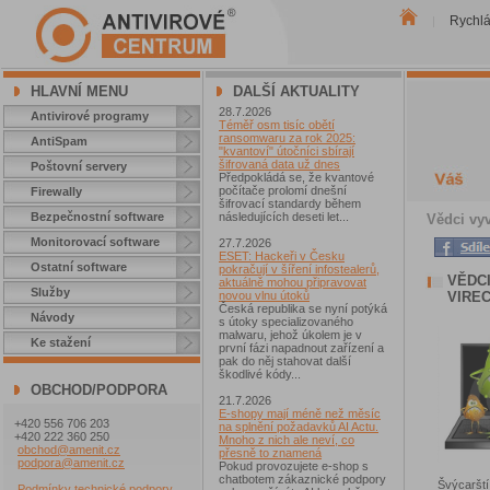
Rychl
|
HLAVNÍ MENU
DALŠÍ AKTUALITY
28.7.2026
Antivirové programy
Téměř osm tisíc obětí
ransomwaru za rok 2025:
AntiSpam
"kvantoví" útočníci sbírají
šifrovaná data už dnes
Poštovní servery
Předpokládá se, že kvantové
počítače prolomí dnešní
Firewally
šifrovací standardy během
Bezpečnostní software
následujících deseti let...
Vědci vyv
Monitorovací software
27.7.2026
ESET: Hackeři v Česku
Ostatní software
pokračují v šíření infostealerů,
VĚDC
aktuálně mohou připravovat
Služby
VIREC
novou vlnu útoků
Česká republika se nyní potýká
Návody
s útoky specializovaného
malwaru, jehož úkolem je v
Ke stažení
první fázi napadnout zařízení a
pak do něj stahovat další
škodlivé kódy...
OBCHOD/PODPORA
21.7.2026
E-shopy mají méně než měsíc
+420 556 706 203
na splnění požadavků AI Actu.
+420 222 360 250
Mnoho z nich ale neví, co
obchod@amenit.cz
přesně to znamená
podpora@amenit.cz
Pokud provozujete e-shop s
chatbotem zákaznické podpory
Švýcarští
Podmínky technické podpory