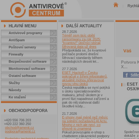
Rychl
|
HLAVNÍ MENU
DALŠÍ AKTUALITY
28.7.2026
Antivirové programy
Téměř osm tisíc obětí
ransomwaru za rok 2025:
AntiSpam
"kvantoví" útočníci sbírají
šifrovaná data už dnes
Poštovní servery
Předpokládá se, že kvantové
počítače prolomí dnešní
Firewally
šifrovací standardy během
Bezpečnostní software
následujících deseti let...
Potvora 
X...
Monitorovací software
27.7.2026
ESET: Hackeři v Česku
Ostatní software
pokračují v šíření infostealerů,
aktuálně mohou připravovat
Služby
ESET
novou vlnu útoků
Česká republika se nyní potýká
OSX/
Návody
s útoky specializovaného
malwaru, jehož úkolem je v
Ke stažení
první fázi napadnout zařízení a
pak do něj stahovat další
škodlivé kódy...
OBCHOD/PODPORA
21.7.2026
E-shopy mají méně než měsíc
+420 556 706 203
na splnění požadavků AI Actu.
+420 222 360 250
Mnoho z nich ale neví, co
obchod@amenit.cz
přesně to znamená
podpora@amenit.cz
Společno
Pokud provozujete e-shop s
dokáže z
chatbotem zákaznické podpory
Podmínky technické podpory