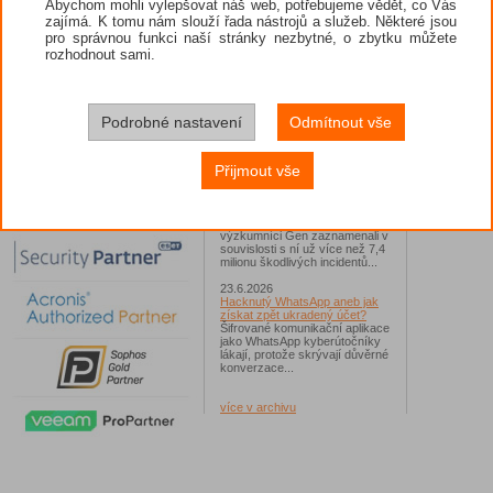
Abychom mohli vylepšovat náš web, potřebujeme vědět, co Vás
zajímá. K tomu nám slouží řada nástrojů a služeb. Některé jsou
26.6.2026
pro správnou funkci naší stránky nezbytné, o zbytku můžete
ESET: S příchodem léta
zaplavují Česko falešné mobilní
rozhodnout sami.
hry
Jednalo se například o aplikace
Yoga Flex Home App, Pillow
Chase Home App či Candy
Race Launcher. Hlavním cílem
Podrobné nastavení
Odmítnout vše
útočníků bylo v tomto případě
Polsko, následováno Českem a
Slovenskem...
Přijmout vše
24.6.2026
Vaše síť může sloužit jako
útočný nástroj pro hackery
Od začátku tohoto roku
výzkumníci Gen zaznamenali v
souvislosti s ní už více než 7,4
milionu škodlivých incidentů...
23.6.2026
Hacknutý WhatsApp aneb jak
získat zpět ukradený účet?
Šifrované komunikační aplikace
jako WhatsApp kyberútočníky
lákají, protože skrývají důvěrné
konverzace...
více v archivu