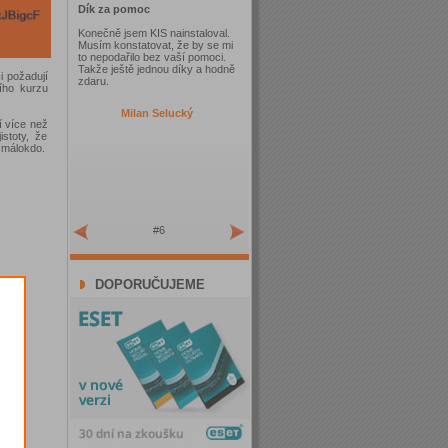
Dík za pomoc
Konečně jsem KIS nainstaloval.
Musím konstatovat, že by se mi
to nepodařilo bez vaší pomoci.
Takže ještě jednou díky a hodně
 požadují
zdaru.
ího kurzu
Milan Selucký
í více než
stoty, že
n málokdo.
#6
DOPORUČUJEME