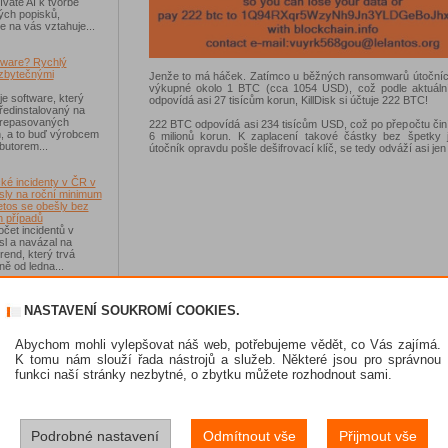
váte AI k tvorbě
ých popisků,
e na vás vztahuje...
tware? Rychlý
zbytečnými
Jenže to má háček. Zatímco u běžných ransomwarů útočníci
výkupné okolo 1 BTC (cca 1054 USD), což podle aktuáln
je software, který
odpovídá asi 27 tisícům korun, KillDisk si účtuje 222 BTC!
ředinstalovaný na
 repasovaných
222 BTC odpovídá asi 234 tisícům USD, což po přepočtu čin
h, a to buď výrobcem
6 milionů korun. K zaplacení takové částky bez špetky ji
ibutorem...
útočník opravdu pošle dešifrovací klíč, se tedy odváží asi je
ké incidenty v ČR v
sly na roční minimum
etos se obešly bez
 případů
čet incidentů v
sl a navázal na
rend, který trvá
ě od ledna...
-Fi na dovolené už
NASTAVENÍ SOUKROMÍ COOKIES.
 zásadním rizikem,
ávejte na něco jiného
sou veřejné Wi-Fi sítě
Abychom mohli vylepšovat náš web, potřebujeme vědět, co Vás zajímá.
í než dříve, riziko
K tomu nám slouží řada nástrojů a služeb. Některé jsou pro správnou
 Jen se přesunulo
funkci naší stránky nezbytné, o zbytku můžete rozhodnout sami.
skat Norton 360
Podrobné nastavení
Odmítnout vše
Přijmout vše
e se soutěže s
 IT Kompas...