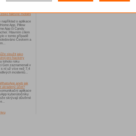
říchodem léta
Česko falešné mobilní
 například o aplikace
 Home App, Pillow
e App či Candy
cher. Hlavním cílem
ylo v tomto případě
ásledováno Českem a
m...
ůže sloužit jako
troj pro hackery
u tohoto roku
i Gen zaznamenali v
i s ní už více než 7,4
dlivých incidentů...
WhatsApp aneb jak
t ukradený účet?
komunikační aplikace
sApp kyberútočníky
otože skrývají důvěrné
e...
hivu