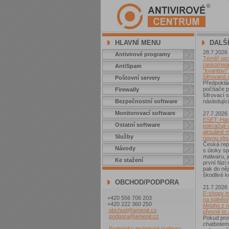
HLAVNÍ MENU
DALŠ
28.7.2026
Antivirové programy
Téměř osm 
ransomwar
AntiSpam
"kvantoví" 
šifrovaná 
Poštovní servery
Předpoklá
počítače p
Firewally
šifrovací
Bezpečnostní software
následující
Monitorovací software
27.7.2026
ESET: Hac
Ostatní software
pokračují v
aktuálně 
Služby
novou vln
Česká repu
Návody
s útoky sp
malwaru, j
Ke stažení
první fázi
pak do něj
škodlivé k
OBCHOD/PODPORA
21.7.2026
E-shopy m
+420 556 706 203
na splnění
+420 222 360 250
Mnoho z ni
obchod@amenit.cz
přesně to
podpora@amenit.cz
Pokud pro
chatbotem
Podmínky technické podpory