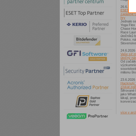
26.6.2026
ESET: S p
zaplavují 
hry
Jednalo se
Yoga Flex
Chase Hom
Race Laun
útočníků b
Polsko, n
Slovenske
24.6.2026
Vaše síť m
útočný nás
Od začátk
výzkumníc
souvislost
milionu ško
23.6.2026
Hacknutý 
získat zpě
Šifrované 
jako What
lákají, pr
konverzac
více v arc