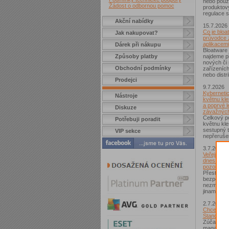
nebo použí
Žádost o odbornou pomoc
produktov
regulace s
Akční nabídky
15.7.2026
Co je bloa
Jak nakupovat?
průvodce 
aplikacemi
Dárek při nákupu
Bloatware 
Způsoby platby
najdeme p
nových či
Obchodní podmínky
zařízeníc
nebo distr
Prodejci
9.7.2026
Kybernetic
Nástroje
květnu kle
a poprvé l
Diskuze
závažných
Celkový po
Potřebuji poradit
květnu kle
sestupný t
VIP sekce
nepřerušen
3.7.2026
Veřejná Wi
dnes není
pozor si d
Přestože j
bezpečnějš
nezmizelo.
jinam...
2.7.2026
Chcete zí
Standard?
Zúčastnět
magazínem