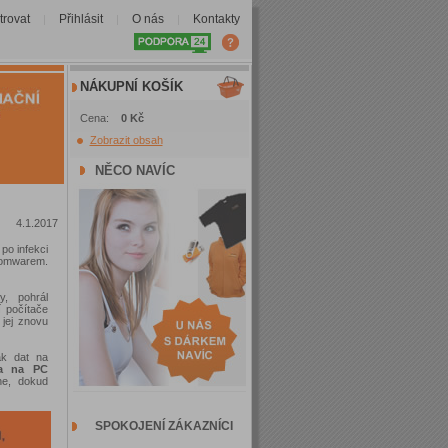
trovat
Přihlásit
O nás
Kontakty
|
|
|
NÁKUPNÍ KOŠÍK
Cena:
0 Kč
Zobrazit obsah
NĚCO NAVÍC
4.1.2017
po infekci
nsomwarem.
y, pohrál
í počítače
 jej znovu
ák dat na
ta na PC
ne, dokud
SPOKOJENÍ ZÁKAZNÍCI