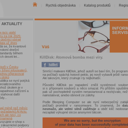
Rychlá objednávka
Katalog produktů
Regis
|
|
|
Í AKTUALITY
tisíc obětí
u za rok 2025:
útočníci sbírají
data už dnes
dá se, že kvantové
rolomí dnešní
 standardy během
ch deseti let...
KillDisk: Atomová bomba mezi viry.
keři v Česku
 šíření infostealerů,
Smrtící malware KillDisk, jehož autoři se baví tím, že program 
mohou připravovat
na počítači spáchá hotové peklo, jej nově vybavili ještě ra
u útoků
Ale takovým, který zruinuje i ty nejbohatší.
blika se nyní potýká
ecializovaného
Původní KillDisk po napadení zničil systémové soubor
ehož úkolem je v
si s příponami souborů a něco smazal. Po příštím spuštěn
 napadnout zařízení a
pak už pochopitelně systém nenastartoval a nezbývalo, než
 stahovat další
nainstalovat, anebo obnovit ze zálohy.
ódy...
Podle Bleeping Computer se ale nyní nebezpečný zabij
počítači proměnil v ransomware. To znamená, že
da
ají méně než měsíc
nesmaže, ale velmi silně zašifruje
a oběť klíč nedosta
 požadavků AI Actu.
nezaplatí výkupné skrze anonymní bitcoin.
ch ale neví, co
 znamená
vozujete e-shop s
 zákaznické podpory