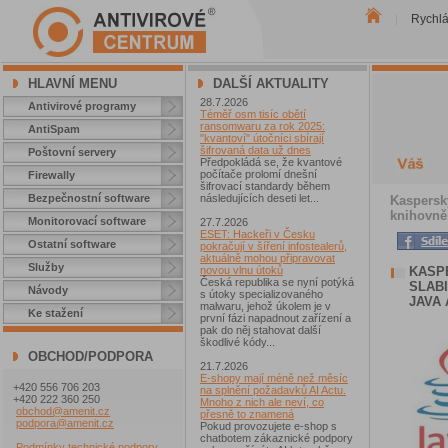
Rychl
|
HLAVNÍ MENU
DALŠÍ AKTUALITY
28.7.2026
Antivirové programy
Téměř osm tisíc obětí
ransomwaru za rok 2025:
AntiSpam
"kvantoví" útočníci sbírají
šifrovaná data už dnes
Poštovní servery
Předpokládá se, že kvantové
počítače prolomí dnešní
Firewally
šifrovací standardy během
Bezpečnostní software
následujících deseti let...
Kaspersk
knihovně 
Monitorovací software
27.7.2026
ESET: Hackeři v Česku
Ostatní software
pokračují v šíření infostealerů,
aktuálně mohou připravovat
Služby
KASP
novou vlnu útoků
Česká republika se nyní potýká
SLAB
Návody
s útoky specializovaného
JAVA 
malwaru, jehož úkolem je v
Ke stažení
první fázi napadnout zařízení a
pak do něj stahovat další
škodlivé kódy...
OBCHOD/PODPORA
21.7.2026
E-shopy mají méně než měsíc
+420 556 706 203
na splnění požadavků AI Actu.
+420 222 360 250
Mnoho z nich ale neví, co
obchod@amenit.cz
přesně to znamená
podpora@amenit.cz
Pokud provozujete e-shop s
chatbotem zákaznické podpory
Podmínky technické podpory