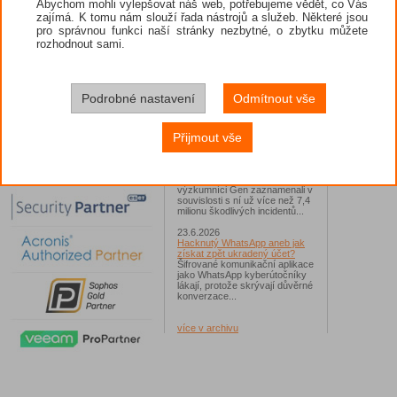
Abychom mohli vylepšovat náš web, potřebujeme vědět, co Vás
zajímá. K tomu nám slouží řada nástrojů a služeb. Některé jsou
26.6.2026
pro správnou funkci naší stránky nezbytné, o zbytku můžete
ESET: S příchodem léta
zaplavují Česko falešné mobilní
rozhodnout sami.
hry
Jednalo se například o aplikace
Yoga Flex Home App, Pillow
Chase Home App či Candy
Race Launcher. Hlavním cílem
Podrobné nastavení
Odmítnout vše
útočníků bylo v tomto případě
Polsko, následováno Českem a
Slovenskem...
Přijmout vše
24.6.2026
Vaše síť může sloužit jako
útočný nástroj pro hackery
Od začátku tohoto roku
výzkumníci Gen zaznamenali v
souvislosti s ní už více než 7,4
milionu škodlivých incidentů...
23.6.2026
Hacknutý WhatsApp aneb jak
získat zpět ukradený účet?
Šifrované komunikační aplikace
jako WhatsApp kyberútočníky
lákají, protože skrývají důvěrné
konverzace...
více v archivu