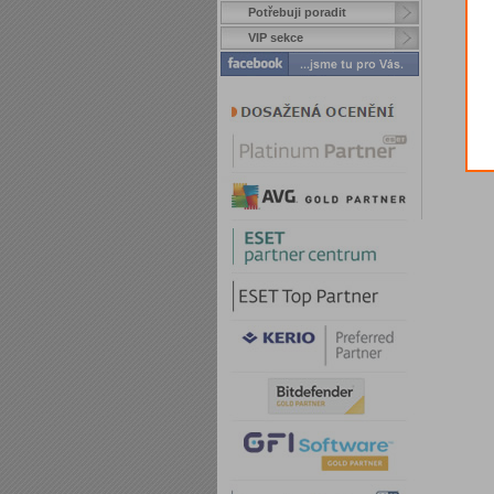
Potřebuji poradit
VIP sekce