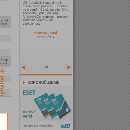
Velmi oceňuji přístup firmy k
řešení mého problému. Jednalo
se o poměrně složitou věc. Díky
serióznímu přístupu firmy
AntivirovéCentrum jsem problém
skutečně vyřešil k mé
rental
spokojenosti.
ntrol
František Farář
Karlovy Vary
rental
ntrol
#9
DOPORUČUJEME