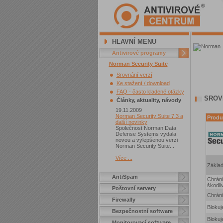
HLAVNÍ MENU
Antivirové programy
Norman Security Suite
Srovnání verzí
Ke stažení / download
FAQ - často kladené otázky
SROV
Články, aktuality, návody
19.11.2009
Norman Security Suite 7.3 a
Produ
další novinky
Společnost Norman Data
Defense Systems vydala
novou a vylepšenou verzi
Norman Security Suite...
Více ...
Základ
AntiSpam
Chrání
škodli
Poštovní servery
Chrání
Firewally
Blokuj
Bezpečnostní software
Blokuj
Monitorovací software