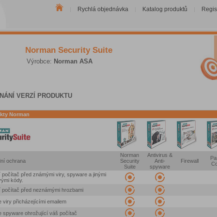
Rychlá objednávka
Katalog produktů
Regis
|
|
|
Norman Security Suite
Výrobce:
Norman ASA
NÁNÍ VERZÍ PRODUKTU
kty Norman
Norman
Antivirus &
Pa
ní ochrana
Security
Anti-
Firewall
Co
Suite
spyware
 počítač před známými viry, spyware a jinými
vými kódy.
 počítač před neznámými hrozbami
e viry přicházejícími emailem
e spyware ohrožující váš počítač