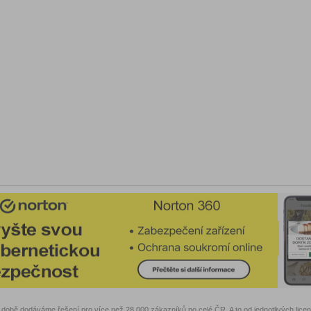
době dodáváme řešení pro více než 28.000 zákazníků po celé ČR. A to od jednotlivých lice