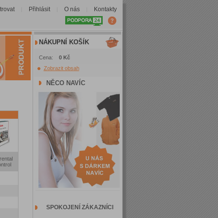
trovat
Přihlásit
O nás
Kontakty
|
|
|
NÁKUPNÍ KOŠÍK
Cena:
0 Kč
Zobrazit obsah
NĚCO NAVÍC
rental
ntrol
SPOKOJENÍ ZÁKAZNÍCI