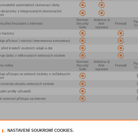
urovatelné automatické skenovací úlohy
 obrazovky s integrovanými skenovacími
emi
Norman
Antivirus &
Pa
a před hrozbami z Internetu
Security
Anti-
Firewall
Co
Suite
spyware
e hackery
luje příchozí i odchozí internetovou komunikaci
 před krádeží osobních údajů a dat
uje útoky z infikovaných webových stránek
Norman
Antivirus &
Pa
na rodiny
Security
Anti-
Firewall
Co
Suite
spyware
uje přístupu na webové stránky s nežádoucím
em
 kontrola obsahu webových stránek
uální profily uživatelů
 omezení přístupu na internet
NASTAVENÍ SOUKROMÍ COOKIES.