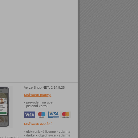
Verze Shop-NET: 2.14.9.25
Možnosti platby:
- převodem na účet
- platební kartou
Možnosti dodání:
- elektronické licence - zdarma
- dárky k objednávce - zdarma
ncí domácích