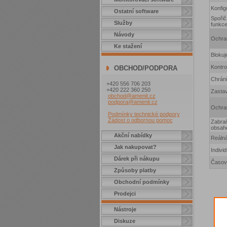
Konfig
Ostatní software
Spořič
Služby
funkc
Návody
Ochran
Ke stažení
Blokuj
Kontro
OBCHOD/PODPORA
Chrání
+420 556 706 203
+420 222 360 250
Zastav
obchod@amenit.cz
podpora@amenit.cz
Ochra
Podmínky technické podpory
Žádost o odbornou pomoc
Zabraň
obsah
Akční nabídky
Reálná
Jak nakupovat?
Individ
Dárek při nákupu
Časové
Způsoby platby
Obchodní podmínky
Prodejci
Nástroje
Diskuze