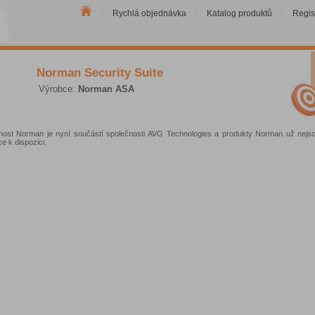
Rychlá objednávka
Katalog produktů
Regis
|
|
|
Norman Security Suite
Výrobce:
Norman ASA
nost Norman je nyní součástí společnosti AVG Technologies a produkty Norman už nej
ce k dispozici.