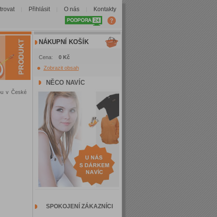
trovat
Přihlásit
O nás
Kontakty
|
|
|
NÁKUPNÍ KOŠÍK
Cena:
0 Kč
Zobrazit obsah
NĚCO NAVÍC
sou v České
SPOKOJENÍ ZÁKAZNÍCI