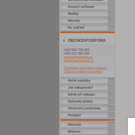
Ostatní software
Služby
Návody
Ke stažení
OBCHOD/PODPORA
+420 556 706 203
+420 222 360 250
obchod@amenit.cz
podpora@amenit.cz
Podmínky technické podpory
Žádost o odbornou pomoc
Akční nabídky
Jak nakupovat?
Dárek při nákupu
Způsoby platby
Obchodní podmínky
Prodejci
Nástroje
Diskuze