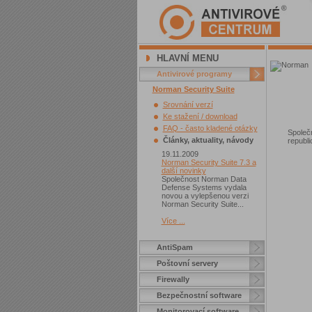
HLAVNÍ MENU
Antivirové programy
Norman Security Suite
Srovnání verzí
Ke stažení / download
FAQ - často kladené otázky
Společ
Články, aktuality, návody
republi
19.11.2009
Norman Security Suite 7.3 a
další novinky
Společnost Norman Data
Defense Systems vydala
novou a vylepšenou verzi
Norman Security Suite...
Více ...
AntiSpam
Poštovní servery
Firewally
Bezpečnostní software
Monitorovací software