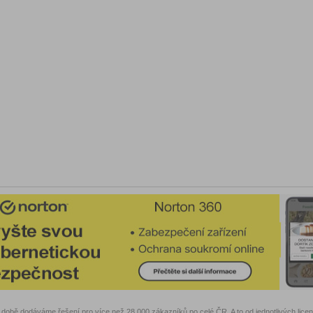
době dodáváme řešení pro více než 28.000 zákazníků po celé ČR. A to od jednotlivých lice