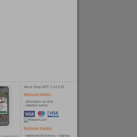
Verze Shop-NET: 2.14.9.25
Možnosti platby:
- převodem na účet
- platební kartou
Možnosti dodání:
- elektronické licence - zdarma
ncí domácích