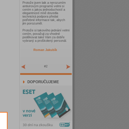
Protože jsem laik a nerozumím
antivirovým programů velmi si
cením s jakou jednoduchostí a
elegantností mně dovedla
technická podpora předat
potřebné informace tak, abych
jim porozuměl.
Protože si takového jednání velmi
cením, považuji za vhodné
poděkovat také Vám za dobře
vybraný a proškolený personál.
Roman Jakubík
#2
DOPORUČUJEME