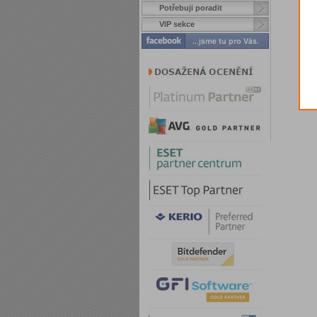
Potřebuji poradit
VIP sekce